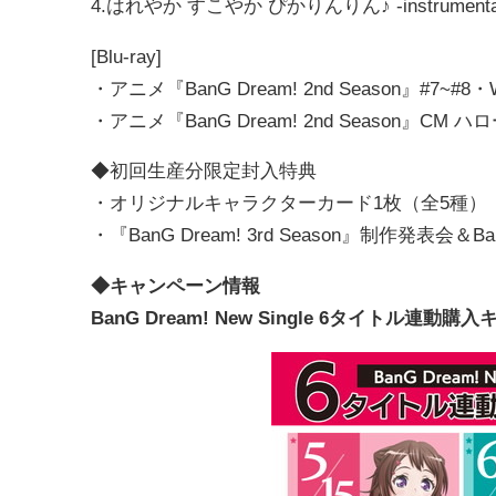
4.はれやか すこやか ぴかりんりん♪ -instrumenta
[Blu-ray]
・アニメ『BanG Dream! 2nd Season』#7~#
・アニメ『BanG Dream! 2nd Season』C
◆初回生産分限定封入特典
・オリジナルキャラクターカード1枚（全5種）
・『BanG Dream! 3rd Season』制作発表会＆Ba
◆キャンペーン情報
BanG Dream! New Single 6タイトル連