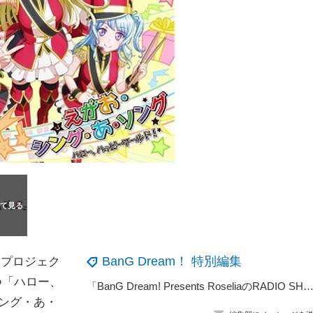
BanG Dream！ 特別編集
ドプロジェク
とつ「ハロー、
「BanG Dream! Presents RoseliaのRADIO SHOUT!」、ニッポン放送にてスタート！工藤晴香・櫻川めぐがパーソナ
シング・あ・