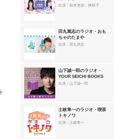
出演：紡木吏佐、林鼓子
田丸篤志のラジオ・おも
ちゃのたまや
出演：田丸篤志
山下誠一郎のラジオ・
YOUR SEICHI BOOKS
出演：山下誠一郎
を
土岐隼一のラジオ・喫茶
トキノワ
出演：土岐隼一