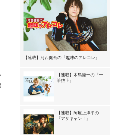
【連載】河西健吾の『趣味のアレコレ』
【連載】木島隆一の『一
ピ
筆啓上』
盤
【連載】阿座上洋平の
『アザキャン！』