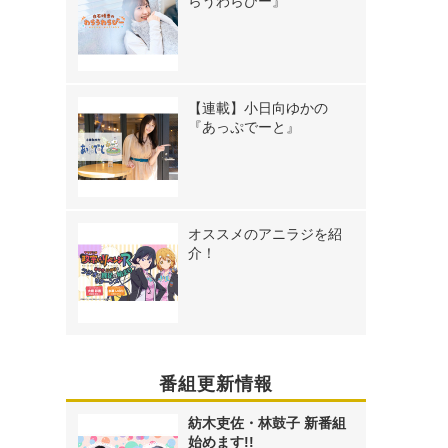
らうわらびー』
【連載】小日向ゆかの
『あっぷでーと』
オススメのアニラジを紹
介！
番組更新情報
紡木吏佐・林鼓子 新番組
始めます!!