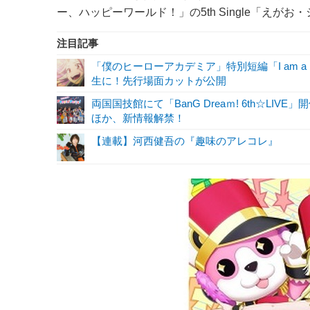
ー、ハッピーワールド！」の5th Single「え
注目記事
「僕のヒーローアカデミア」特別短編「I am a 
生に！先行場面カットが公開
両国国技館にて「BanG Dreaｍ! 6th☆LIVE」
ほか、新情報解禁！
【連載】河西健吾の『趣味のアレコレ』