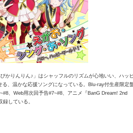
 ぴかりんりん♪」はシャッフルのリズムが心地いい、ハッ
、温かな応援ソングになっている。Blu-ray付生産限定
7~#8、Web用次回予告#7~#8、アニメ『BanG Dream! 2nd
編を収録している。