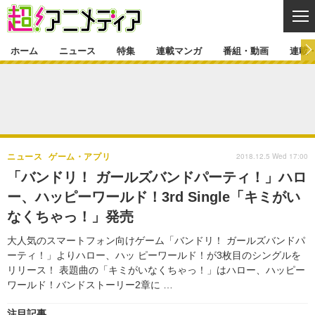
CL
ホーム
ニュース
特集
連載マンガ
番組・動画
連載
ニュース
ニュース一覧
アニメ
特集
ゲーム・アプリ
マンガ
特集一覧
カバー
連載マンガ
2018.12.5 Wed 17:00
ニュース
ゲーム・アプリ
映画
音楽
インタビュー
レポート
連載マンガ一覧
連載一覧
番組・動画
「バンドリ！ ガールズバンドパーティ！」ハロ
グッズ
イベント
ー、ハッピーワールド！3rd Single「キミがい
ラキりす
番組・動画一覧
ラジオ
連載・ブログ
なくちゃっ！」発売
声優
コスプレ
動画
連載・ブログ一覧
コラム
大人気のスマートフォン向けゲーム「バンドリ！ ガールズバンドパ
舞台
新帝スタ
ーティ！」よりハロー、ハッ ピーワールド！が3枚目のシングルを
編集部ブログ・お知らせ
リリース！ 表題曲の「キミがいなくちゃっ！」はハロー、ハッピー
ワールド！バンドストーリー2章に …
注目記事