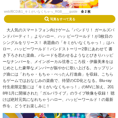
web用CD表1_キミがいなくちゃっ_RGB____guide
全 2 枚
写真をすべて見る
大人気のスマートフォン向けゲーム「バンドリ！ ガールズバ
ンドパーティ！」よりハロー、ハッ ピーワールド！が3枚目の
シングルをリリース！ 表題曲の「キミがいなくちゃっ！」はハ
ロー、ハッピーワールド！バンドストーリー2章にあわせて 書
き下ろされた楽曲。パレードを思わせるようなとびきりハッピ
ーなナンバーを、メインボーカル弦巻こころ役・伊藤美来をは
じめとした豪華なメンバーが賑やかに歌い上げる。カップリン
グ曲には「わちゃ・もちゃ・ぺったん行進曲」を収録。こちら
もゲームではおなじみの楽曲で、待望のCD化となる。Blu-ray
付生産限定盤には「キミがいなくちゃっ！」のMVに加え、201
8年1月に開催された「ガルパライブ」のライブ映像を収録！ 聴
けば絶対元気になれちゃうハロー、ハッピーワールド！の最新
作を、どうぞお楽しみに！