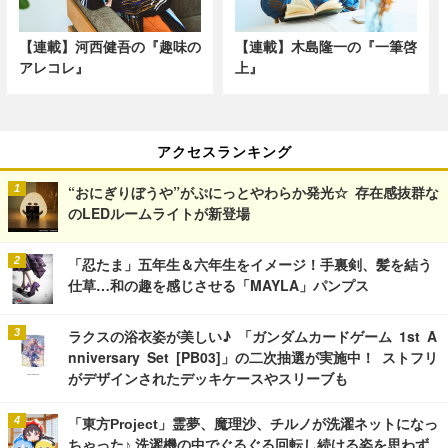
【連載】河西健吾の『趣味の
【連載】木島隆一の『一筆啓
アレコレ』
上』
アクセスランキング
“おにぎりぼうや”がぷにっとやわらか発光☆ 存在感抜群な
のLEDルームライトが新登場
「忍たま」五年生＆六年生をイメージ！手裏剣、髪を結う
仕草…和の趣を感じさせる「MAYLA」パンプス
ラクスの浴衣姿が美しい♪ 「ガンダムカードゲーム 1st A
nniversary Set [PB03]」の二次抽選が実施中！ ストフリ
がデザインされたデッキケースやスリーブも
「東方Project」霊夢、魔理沙、チルノが洗濯ネットになっ
ちゃった♪ 洗濯機の中でぐるぐる回転し続ける姿を思わず