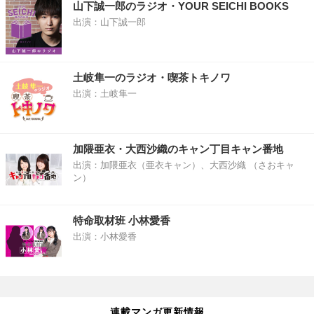
山下誠一郎のラジオ・YOUR SEICHI BOOKS
出演：山下誠一郎
土岐隼一のラジオ・喫茶トキノワ
出演：土岐隼一
加隈亜衣・大西沙織のキャン丁目キャン番地
出演：加隈亜衣（亜衣キャン）、大西沙織 （さおキャ
ン）
特命取材班 小林愛香
出演：小林愛香
連載マンガ更新情報