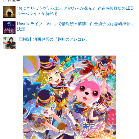
“おにぎりぼうや”がぷにっとやわらか発光☆ 存在感抜群なのLED
ルームライトが新登場
Roseliaライブ「Vier」で情報続々解禁！白金燐子役は志崎樺音に
決定！
【連載】河西健吾の『趣味のアレコレ』