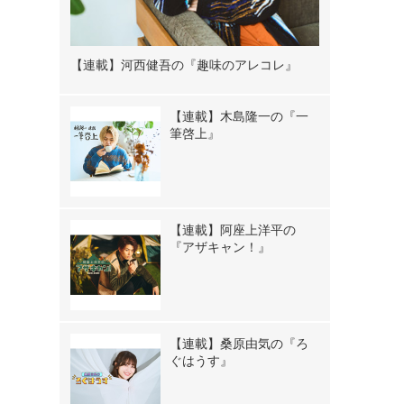
【連載】河西健吾の『趣味のアレコレ』
【連載】木島隆一の『一
筆啓上』
【連載】阿座上洋平の
『アザキャン！』
【連載】桑原由気の『ろ
ぐはうす』