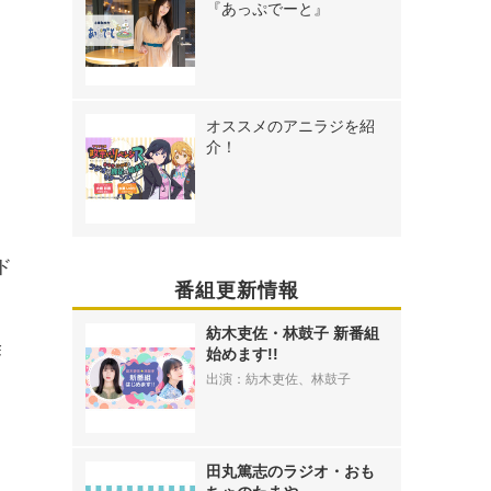
『あっぷでーと』
オススメのアニラジを紹
介！
ド
番組更新情報
紡木吏佐・林鼓子 新番組
除
始めます!!
ロ
出演：紡木吏佐、林鼓子
田丸篤志のラジオ・おも