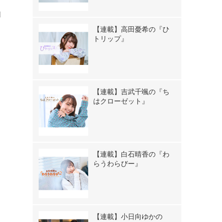
仙
【連載】高田憂希の『ひ
トリップ』
【連載】吉武千颯の『ち
はクローゼット』
【連載】白石晴香の『わ
らうわらびー』
【連載】小日向ゆかの