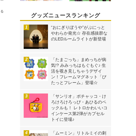
送る
グッズニュースランキング
“おにぎりぼうや”がぷにっと
やわらか発光☆ 存在感抜群な
のLEDルームライトが新登場
「たまごっち」まめっちが病
気!? みみっちはもぐもぐ♪ 生
活を覗き見しちゃうデザイ
ン！フレームマグネット「ぴ
たっとフレーム」登場☆
「サンリオ」ポチャッコ・け
ろけろけろっぴ・あひるのペ
ックルも！ レトロかわいいコ
インケース第2弾がカプセル
トイに登場♪
「ムーミン」リトルミイの刺