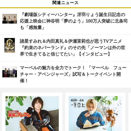
関連ニュース
『劇場版シティーハンター』冴羽りょう誕生日記念の
応援上映会に神谷明「夢のよう」100万人突破に北条司
も「感無量」
諸星すみれ＆内田真礼＆伊瀬茉莉也が思うTVアニメ
『約束のネバーランド』のその先「ノーマンは外の世
界で生きてると信じてたい」【インタビュー】
マーベルの魅力を全力でトーク！ 「マーベル フュー
チャー・アベンジャーズ」試写＆トークイベント開
催！