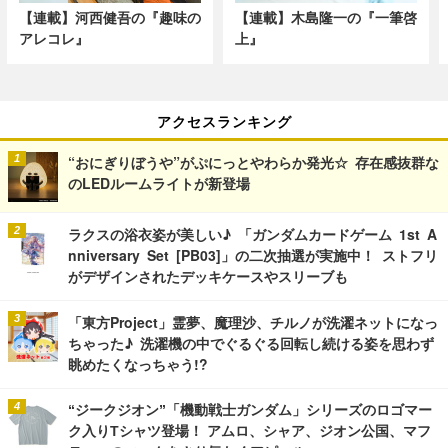
【連載】河西健吾の『趣味の
【連載】木島隆一の『一筆啓
アレコレ』
上』
アクセスランキング
“おにぎりぼうや”がぷにっとやわらか発光☆ 存在感抜群な
のLEDルームライトが新登場
ラクスの浴衣姿が美しい♪ 「ガンダムカードゲーム 1st A
nniversary Set [PB03]」の二次抽選が実施中！ ストフリ
がデザインされたデッキケースやスリーブも
「東方Project」霊夢、魔理沙、チルノが洗濯ネットになっ
ちゃった♪ 洗濯機の中でぐるぐる回転し続ける姿を思わず
眺めたくなっちゃう!?
“ジークジオン”「機動戦士ガンダム」シリーズのロゴマー
ク入りTシャツ登場！ アムロ、シャア、ジオン公国、マフ