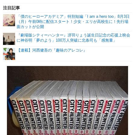
注目記事
「僕のヒーローアカデミア」特別短編「I am a hero too」8月3日
（月）午前0時に配信スタート！少女・エリが高校生に！先行場
面カットが公開
『劇場版シティーハンター』冴羽りょう誕生日記念の応援上映会
に神谷明「夢のよう」100万人突破に北条司も「感無量」
【連載】河西健吾の『趣味のアレコレ』