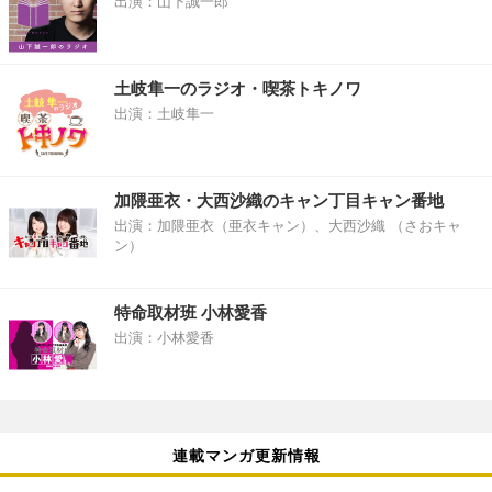
出演：山下誠一郎
土岐隼一のラジオ・喫茶トキノワ
出演：土岐隼一
加隈亜衣・大西沙織のキャン丁目キャン番地
出演：加隈亜衣（亜衣キャン）、大西沙織 （さおキャ
ン）
特命取材班 小林愛香
出演：小林愛香
連載マンガ更新情報