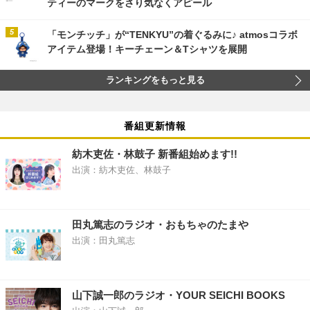
ティーのマークをさり気なくアピール
「モンチッチ」が“TENKYU”の着ぐるみに♪ atmosコラボ
アイテム登場！キーチェーン＆Tシャツを展開
ランキングをもっと見る
番組更新情報
紡木吏佐・林鼓子 新番組始めます!!
出演：紡木吏佐、林鼓子
田丸篤志のラジオ・おもちゃのたまや
出演：田丸篤志
山下誠一郎のラジオ・YOUR SEICHI BOOKS