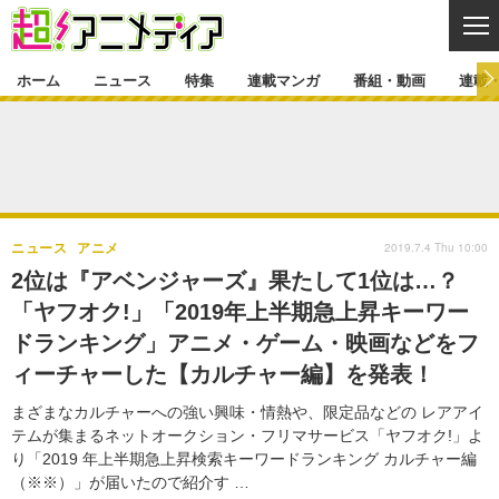
CL
ホーム
ニュース
特集
連載マンガ
番組・動画
連載
ニュース
ニュース一覧
アニメ
特集
ゲーム・アプリ
マンガ
特集一覧
カバー
連載マンガ
2019.7.4 Thu 10:00
ニュース
アニメ
映画
音楽
インタビュー
レポート
連載マンガ一覧
連載一覧
番組・動画
2位は『アベンジャーズ』果たして1位は…？
グッズ
イベント
「ヤフオク!」「2019年上半期急上昇キーワー
ラキりす
番組・動画一覧
ラジオ
連載・ブログ
ドランキング」アニメ・ゲーム・映画などをフ
声優
コスプレ
動画
連載・ブログ一覧
コラム
ィーチャーした【カルチャー編】を発表！
舞台
新帝スタ
編集部ブログ・お知らせ
まざまなカルチャーへの強い興味・情熱や、限定品などの レアアイ
テムが集まるネットオークション・フリマサービス「ヤフオク!」よ
り「2019 年上半期急上昇検索キーワードランキング カルチャー編
（※※）」が届いたので紹介す …