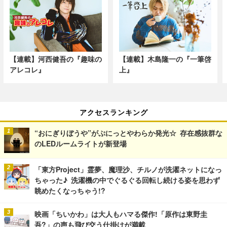
【連載】河西健吾の『趣味の
【連載】木島隆一の『一筆啓
アレコレ』
上』
アクセスランキング
“おにぎりぼうや”がぷにっとやわらか発光☆ 存在感抜群な
のLEDルームライトが新登場
「東方Project」霊夢、魔理沙、チルノが洗濯ネットになっ
ちゃった♪ 洗濯機の中でぐるぐる回転し続ける姿を思わず
眺めたくなっちゃう!?
映画「ちいかわ」は大人もハマる傑作!「原作は東野圭
吾?」の声も飛び交う仕掛けが満載