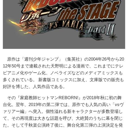
原作は「週刊少年ジャンプ」（集英社）の2004年26号から20
12年50号まで連載された天野明による漫画で、これまでにテレ
ビアニメ化やゲーム化、ノベライズなどのメディアミックスも
多くされている。 新書版コミックスに加え、文庫版での販売も
好評を博した、人気作品である。
その『家庭教師ヒットマンREBORN!』が2018年秋に初の舞
台化。翌年、2019年の第二弾では、原作でも人気の高い「vsヴ
ァリアー編」へ突入。個性溢れる新キャラクターが多数登場し
て、その再現度は大きな話題を呼び、大絶賛のうちに幕を閉じ
た。そして千秋楽公演終了後に、舞台化第三弾の上演決定を発