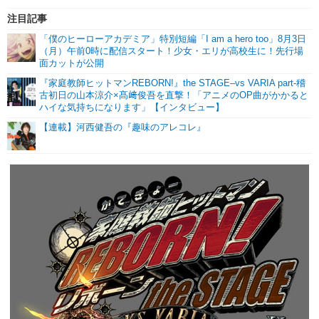
注目記事
「僕のヒーローアカデミア」特別短編「I am a hero too」8月3日
（月）午前0時に配信スタート！少女・エリが高校生に！先行場
面カットが公開
『家庭教師ヒットマンREBORN!』the STAGE–vs VARIA part-稽
古初日の山本涼介×髙﨑俊吾を直撃！「アニメのOP曲がかかると
ハイな気持ちになります」【インタビュー】
【連載】河西健吾の『趣味のアレコレ』