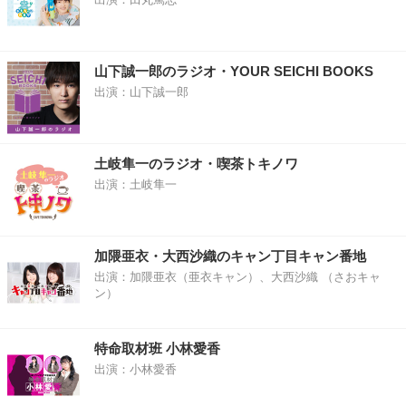
山下誠一郎のラジオ・YOUR SEICHI BOOKS
出演：山下誠一郎
土岐隼一のラジオ・喫茶トキノワ
出演：土岐隼一
加隈亜衣・大西沙織のキャン丁目キャン番地
出演：加隈亜衣（亜衣キャン）、大西沙織 （さおキャ
ン）
特命取材班 小林愛香
出演：小林愛香