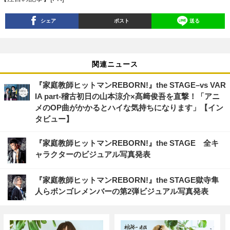
シェア
ポスト
送る
関連ニュース
『家庭教師ヒットマンREBORN!』the STAGE–vs VAR
IA part-稽古初日の山本涼介×髙﨑俊吾を直撃！「アニ
メのOP曲がかかるとハイな気持ちになります」【イン
タビュー】
『家庭教師ヒットマンREBORN!』the STAGE 全キ
ャラクターのビジュアル写真発表
『家庭教師ヒットマンREBORN!』the STAGE獄寺隼
人らボンゴレメンバーの第2弾ビジュアル写真発表