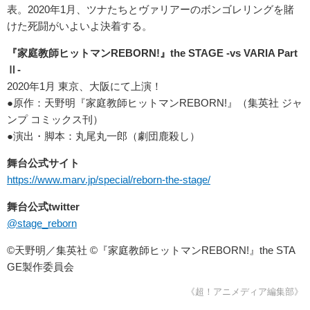
表。2020年1月、ツナたちとヴァリアーのボンゴレリングを賭
けた死闘がいよいよ決着する。
『家庭教師ヒットマンREBORN!』the STAGE -vs VARIA Part
Ⅱ-
2020年1月 東京、大阪にて上演！
●原作：天野明『家庭教師ヒットマンREBORN!』（集英社 ジャ
ンプ コミックス刊）
●演出・脚本：丸尾丸一郎（劇団鹿殺し）
舞台公式サイト
https://www.marv.jp/special/reborn-the-stage/
舞台公式twitter
@stage_reborn
©天野明／集英社 ©『家庭教師ヒットマンREBORN!』the STA
GE製作委員会
《超！アニメディア編集部》