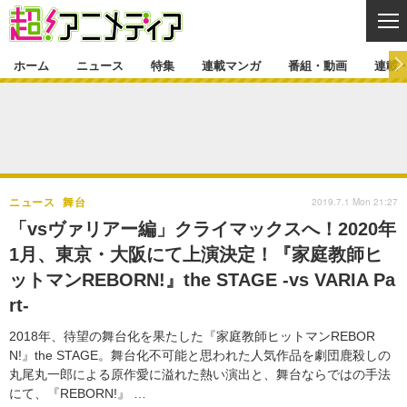
CL
ホーム
ニュース
特集
連載マンガ
番組・動画
連載
ニュース
ニュース一覧
アニメ
特集
ゲーム・アプリ
マンガ
特集一覧
カバー
連載マンガ
2019.7.1 Mon 21:27
ニュース
舞台
映画
音楽
インタビュー
レポート
連載マンガ一覧
連載一覧
番組・動画
「vsヴァリアー編」クライマックスへ！2020年
グッズ
イベント
1月、東京・大阪にて上演決定！『家庭教師ヒ
ラキりす
番組・動画一覧
ラジオ
連載・ブログ
ットマンREBORN!』the STAGE -vs VARIA Pa
声優
コスプレ
動画
連載・ブログ一覧
コラム
rt-
舞台
新帝スタ
編集部ブログ・お知らせ
2018年、待望の舞台化を果たした『家庭教師ヒットマンREBOR
N!』the STAGE。舞台化不可能と思われた人気作品を劇団鹿殺しの
丸尾丸一郎による原作愛に溢れた熱い演出と、舞台ならではの手法
にて、『REBORN!』 …