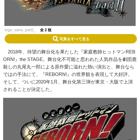
logo_varia_part2_
全 2 枚
写真をすべて見る
2018年、待望の舞台化を果たした『家庭教師ヒットマンREB
ORN!』the STAGE。舞台化不可能と思われた人気作品を劇団鹿
殺しの丸尾丸一郎による原作愛に溢れた熱い演出と、舞台なら
ではの手法にて、『REBORN!』の世界観を表現して大好評。
そして、ついに2020年1月、舞台化第三弾が東京・大阪で上演
されることが決定した。