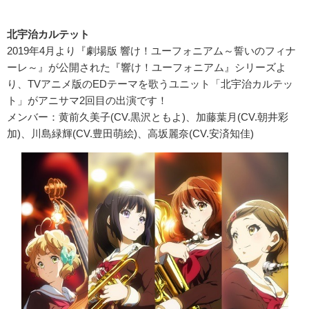
北宇治カルテット
2019年4月より『劇場版 響け！ユーフォニアム～誓いのフィナ
ーレ～』が公開された『響け！ユーフォニアム』シリーズよ
り、TVアニメ版のEDテーマを歌うユニット「北宇治カルテッ
ト」がアニサマ2回目の出演です！
メンバー：黄前久美子(CV.黒沢ともよ)、加藤葉月(CV.朝井彩
加)、川島緑輝(CV.豊田萌絵)、高坂麗奈(CV.安済知佳)