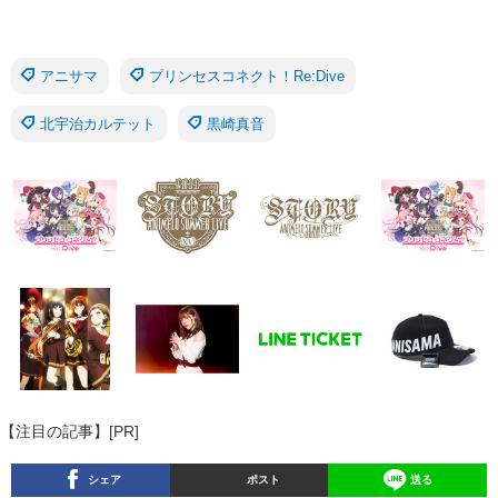
アニサマ
プリンセスコネクト！Re:Dive
北宇治カルテット
黒崎真音
【注目の記事】[PR]
シェア
ポスト
送る