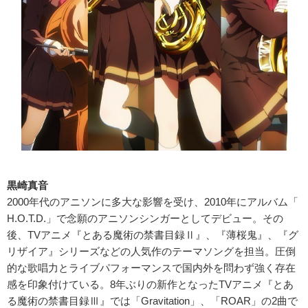
黒崎真音
2000年代のアニソンに多大な影響を受け、2010年にアルバム「
H.O.T.D.」で念願のアニソンシンガーとしてデビュー。その
後、TVアニメ『とある魔術の禁書目録Ⅱ』、『薄桜鬼』、『グ
リザイア』シリーズなどの人気作のテーマソングを担当。圧倒
的な歌唱力とライブパフォーマンスで国内外を問わず強く存在
感を印象付けている。8年ぶりの新作となったTVアニメ『とあ
る魔術の禁書目録Ⅲ』では「Gravitation」、「ROAR」の2曲で