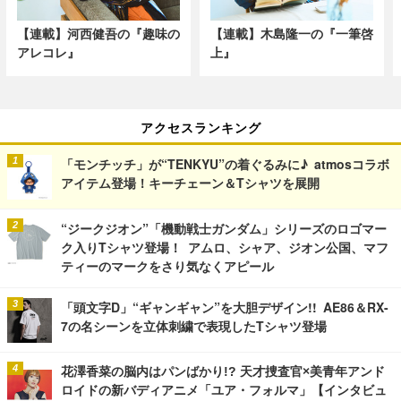
【連載】河西健吾の『趣味の
【連載】木島隆一の『一筆啓
アレコレ』
上』
アクセスランキング
「モンチッチ」が“TENKYU”の着ぐるみに♪ atmosコラボ
アイテム登場！キーチェーン＆Tシャツを展開
“ジークジオン”「機動戦士ガンダム」シリーズのロゴマー
ク入りTシャツ登場！ アムロ、シャア、ジオン公国、マフ
ティーのマークをさり気なくアピール
「頭文字D」“ギャンギャン”を大胆デザイン!! AE86＆RX-
7の名シーンを立体刺繍で表現したTシャツ登場
花澤香菜の脳内はパンばかり!? 天才捜査官×美青年アンド
ロイドの新バディアニメ「ユア・フォルマ」【インタビュ