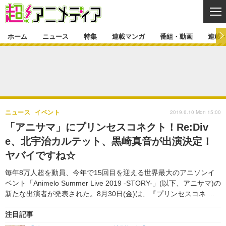
CL
ホーム
ニュース
特集
連載マンガ
番組・動画
連載
ニュース
ニュース一覧
アニメ
特集
ゲーム・アプリ
マンガ
特集一覧
カバー
連載マンガ
2019.6.10 Mon 15:00
ニュース
イベント
映画
音楽
インタビュー
レポート
連載マンガ一覧
連載一覧
番組・動画
「アニサマ」にプリンセスコネクト！Re:Div
グッズ
イベント
e、北宇治カルテット、黒崎真音が出演決定！
ラキりす
番組・動画一覧
ラジオ
連載・ブログ
ヤバイですね☆
声優
コスプレ
動画
連載・ブログ一覧
コラム
毎年8万人超を動員、今年で15回目を迎える世界最大のアニソンイ
舞台
新帝スタ
ベント「Animelo Summer Live 2019 -STORY-」(以下、アニサマ)の
編集部ブログ・お知らせ
新たな出演者が発表された。8月30日(金)は、『プリンセスコネ …
注目記事