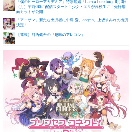
「僕のヒーローアカデミア」特別短編「I am a hero too」8月3日
（月）午前0時に配信スタート！少女・エリが高校生に！先行場
面カットが公開
「アニサマ」新たな出演者に中島 愛、angela、上坂すみれの出演
決定！
【連載】河西健吾の『趣味のアレコレ』