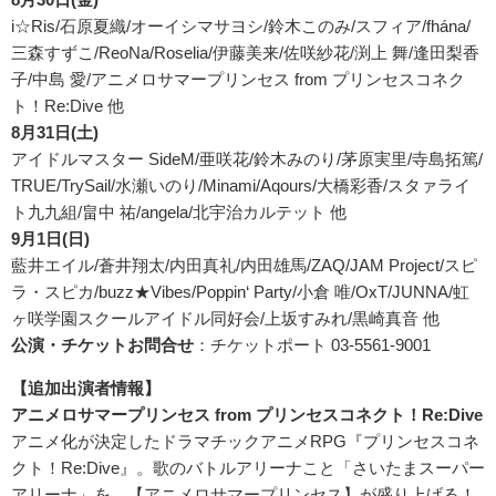
i☆Ris/石原夏織/オーイシマサヨシ/鈴木このみ/スフィア/fhána/
三森すずこ/ReoNa/Roselia/伊藤美来/佐咲紗花/渕上 舞/逢田梨香
子/中島 愛/アニメロサマープリンセス from プリンセスコネク
ト！Re:Dive 他
8月31日(土)
アイドルマスター SideM/亜咲花/鈴木みのり/茅原実里/寺島拓篤/
TRUE/TrySail/水瀬いのり/Minami/Aqours/大橋彩香/スタァライ
ト九九組/畠中 祐/angela/北宇治カルテット 他
9月1日(日)
藍井エイル/蒼井翔太/内田真礼/内田雄馬/ZAQ/JAM Project/スピ
ラ・スピカ/buzz★Vibes/Poppin‘ Party/小倉 唯/OxT/JUNNA/虹
ヶ咲学園スクールアイドル同好会/上坂すみれ/黒崎真音 他
公演・チケットお問合せ
：チケットポート 03-5561-9001
【追加出演者情報】
アニメロサマープリンセス from プリンセスコネクト！Re:Dive
アニメ化が決定したドラマチックアニメRPG『プリンセスコネ
クト！Re:Dive』。歌のバトルアリーナこと「さいたまスーパー
アリーナ」を、【アニメロサマープリンセス】が盛り上げる！