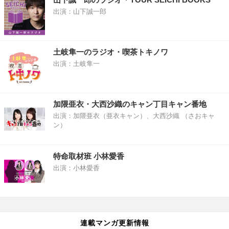
出演：山下誠一郎
土岐隼一のラジオ・喫茶トキノワ
出演：土岐隼一
加隈亜衣・大西沙織のキャン丁目キャン番地
出演：加隈亜衣（亜衣キャン）、大西沙織 （さおキャ
ン）
特命取材班 小林愛香
出演：小林愛香
連載マンガ更新情報