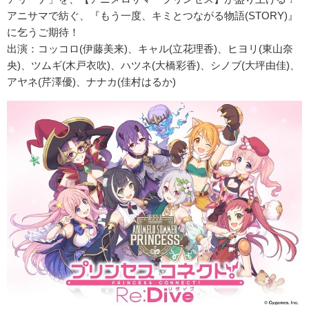
アニサマで紡ぐ、『もう一度、キミとつながる物語(STORY)』
に乞うご期待！
出演：コッコロ(伊藤美来)、キャル(立花理香)、ヒヨリ(東山奈
央)、ツムギ(木戸衣吹)、ハツネ(大橋彩香)、シノブ(大坪由佳)、
アヤネ(芹澤優)、ナナカ(佳村はるか)