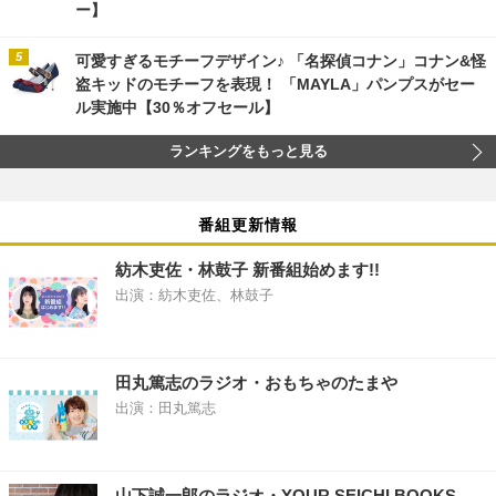
ー】
可愛すぎるモチーフデザイン♪ 「名探偵コナン」コナン&怪
盗キッドのモチーフを表現！ 「MAYLA」パンプスがセー
ル実施中【30％オフセール】
ランキングをもっと見る
番組更新情報
紡木吏佐・林鼓子 新番組始めます!!
出演：紡木吏佐、林鼓子
田丸篤志のラジオ・おもちゃのたまや
出演：田丸篤志
山下誠一郎のラジオ・YOUR SEICHI BOOKS