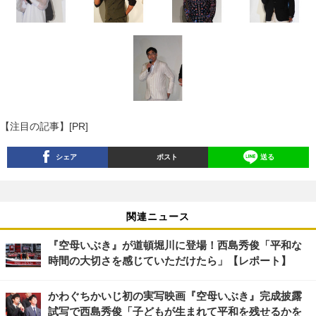
【注目の記事】[PR]
シェア
ポスト
送る
関連ニュース
『空母いぶき』が道頓堀川に登場！西島秀俊「平和な
時間の大切さを感じていただけたら」【レポート】
かわぐちかいじ初の実写映画『空母いぶき』完成披露
試写で西島秀俊「子どもが生まれて平和を残せるかを