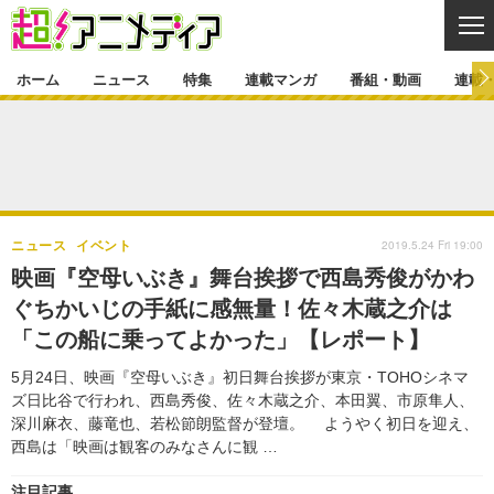
CL
ホーム
ニュース
特集
連載マンガ
番組・動画
連載
ニュース
ニュース一覧
アニメ
特集
ゲーム・アプリ
マンガ
特集一覧
カバー
連載マンガ
2019.5.24 Fri 19:00
ニュース
イベント
映画
音楽
インタビュー
レポート
連載マンガ一覧
連載一覧
番組・動画
映画『空母いぶき』舞台挨拶で西島秀俊がかわ
グッズ
イベント
ぐちかいじの手紙に感無量！佐々木蔵之介は
ラキりす
番組・動画一覧
ラジオ
連載・ブログ
「この船に乗ってよかった」【レポート】
声優
コスプレ
動画
連載・ブログ一覧
コラム
5月24日、映画『空母いぶき』初日舞台挨拶が東京・TOHOシネマ
舞台
新帝スタ
ズ日比谷で行われ、西島秀俊、佐々木蔵之介、本田翼、市原隼人、
編集部ブログ・お知らせ
深川麻衣、藤竜也、若松節朗監督が登壇。 ようやく初日を迎え、
西島は「映画は観客のみなさんに観 …
注目記事