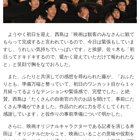
ようやく初日を迎え、西島は「映画は観客のみなさんに観て
もらって完成すると言われているので、今日は緊張もしていま
すし、うれしい気持ちでいっぱいです」と挨拶。佐々木も「初
日ってドキドキするので、暖かく迎えていただけて報われたな
と」と笑顔で胸をなでおろした。
また、ふたりと共演しての感想を尋ねられた藤が、「おふた
りとも、準備万端と整っていて、初日のワンカット目から１ヶ
月経ってるようなテンションや緊張感で、完璧でした」と絶
賛。西島は「たくさんの自衛官の方のお話を聞けて、事前にた
くさん準備ができました。作品のために力を尽くしてくれて、
感謝しています」と役作りの事前準備について明かした。
さらに、映画オリジナルキャラクターである記者を演じる本
田は「オリジナルだからこそ、映画にいることの意味や役割を