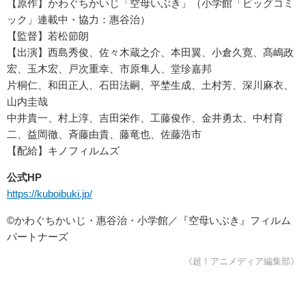
【原作】かわぐちかいじ「空母いぶき」（小学館「ビッグコミ
ック」連載中・協力：惠谷治）
【監督】若松節朗
【出演】西島秀俊、佐々木蔵之介、本田翼、小倉久寛、髙嶋政
宏、玉木宏、戸次重幸、市原隼人、堂珍嘉邦
片桐仁、和田正人、石田法嗣、平埜生成、土村芳、深川麻衣、
山内圭哉
中井貴一、村上淳、吉田栄作、工藤俊作、金井勇太、中村育
二、益岡徹、斉藤由貴、藤竜也、佐藤浩市
【配給】キノフィルムズ
公式HP
https://kuboibuki.jp/
©かわぐちかいじ・惠谷治・小学館／『空母いぶき』フィルム
パートナーズ
《超！アニメディア編集部》