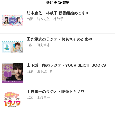
番組更新情報
紡木吏佐・林鼓子 新番組始めます!!
出演：紡木吏佐、林鼓子
田丸篤志のラジオ・おもちゃのたまや
出演：田丸篤志
山下誠一郎のラジオ・YOUR SEICHI BOOKS
出演：山下誠一郎
土岐隼一のラジオ・喫茶トキノワ
出演：土岐隼一