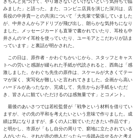
きちんと見つけて、やり通さないといけないという気持ちで臨
みました」と語った。また、コンビニ店員を演じた深川は、店
長役の中井貴一との共演について「大先輩で緊張していました
が、中井さんからアドリブが飛び出し、朗らかな気持ちになり
ました。メッセージカードも直筆で書かれていたり、耳栓も中
井さんのマイ耳栓を使っていたり、ユーモアとこだわりが詰ま
っています」と裏話が明かされた。
この日は、原作者・かわぐちかいじから、スタッフとキャス
トへの労いと感謝が綴られた手紙が代読されると、西島は「感
激しました。かわぐち先生の原作は、スケールが大きくてテー
マが深く、実写化が難しいと言われてきました。企画から高い
ハードルがあったなか、完成して、先生からお手紙をいただ
き、皆さんに観ていただけるのは感無量です」とコメント。
最後のあいさつでは若松監督が「戦争という材料を借りてい
ますが、その先の平和を考えたいという意味で作りました。成
績は気になりますが、多くの人に観ていただきたい作品です」
と明かし、市原が「もし自分の周りで、窮地に立たされている
人がいたら、それが赤の他人だったら一歩踏み出せるかと考え