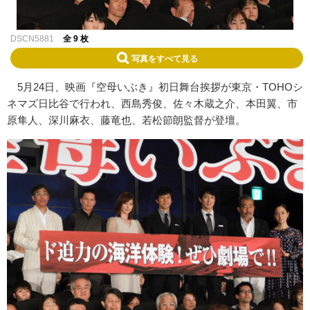
DSCN5881
全 9 枚
写真をすべて見る
5月24日、映画『空母いぶき』初日舞台挨拶が東京・TOHOシ
ネマズ日比谷で行われ、西島秀俊、佐々木蔵之介、本田翼、市
原隼人、深川麻衣、藤竜也、若松節朗監督が登壇。