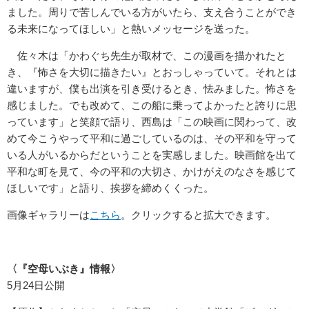
ました。周りで苦しんでいる方がいたら、支え合うことができ
る未来になってほしい」と熱いメッセージを送った。
佐々木は「かわぐち先生が取材で、この漫画を描かれたと
き、『怖さを大切に描きたい』とおっしゃっていて。それとは
違いますが、僕も出演を引き受けるとき、怯みました。怖さを
感じました。でも改めて、この船に乗ってよかったと誇りに思
っています」と笑顔で語り、西島は「この映画に関わって、改
めて今こうやって平和に過ごしているのは、その平和を守って
いる人がいるからだということを実感しました。映画館を出て
平和な町を見て、今の平和の大切さ、かけがえのなさを感じて
ほしいです」と語り、挨拶を締めくくった。
画像ギャラリーは
こちら
。クリックすると拡大できます。
〈『空母いぶき』情報〉
5月24日公開