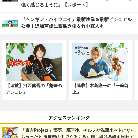
強く感じるように」【レポート】
『ペンギン・ハイウェイ』最新映像＆最新ビジュアル
公開！追加声優に西島秀俊＆竹中直人も
【連載】河西健吾の『趣味の
【連載】木島隆一の『一筆啓
アレコレ』
上』
アクセスランキング
「東方Project」霊夢、魔理沙、チルノが洗濯ネットになっ
ちゃった♪ 洗濯機の中でぐるぐる回転し続ける姿を思わず