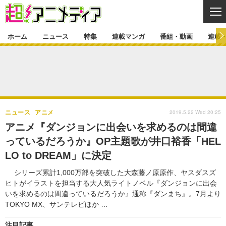
CL
ホーム
ニュース
特集
連載マンガ
番組・動画
連載
ニュース
ニュース一覧
アニメ
特集
ゲーム・アプリ
マンガ
特集一覧
カバー
連載マンガ
2019.5.22 Wed 20:25
ニュース
アニメ
映画
音楽
インタビュー
レポート
連載マンガ一覧
連載一覧
番組・動画
アニメ『ダンジョンに出会いを求めるのは間違
グッズ
イベント
っているだろうか』OP主題歌が井口裕香「HEL
ラキりす
番組・動画一覧
ラジオ
連載・ブログ
LO to DREAM」に決定
声優
コスプレ
動画
連載・ブログ一覧
コラム
シリーズ累計1,000万部を突破した大森藤ノ原原作、ヤスダスズ
舞台
新帝スタ
ヒトがイラストを担当する大人気ライトノベル『ダンジョンに出会
編集部ブログ・お知らせ
いを求めるのは間違っているだろうか』通称『ダンまち』。7月より
TOKYO MX、サンテレビほか …
注目記事