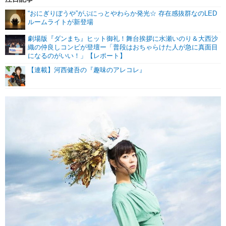
“おにぎりぼうや”がぷにっとやわらか発光☆ 存在感抜群なのLED
ルームライトが新登場
劇場版『ダンまち』ヒット御礼！舞台挨拶に水瀬いのり＆大西沙
織の仲良しコンビが登壇ー「普段はおちゃらけた人が急に真面目
になるのがいい！」【レポート】
【連載】河西健吾の『趣味のアレコレ』