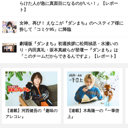
らけた人が急に真面目になるのがいい！」【レポー
ト】
女神、再び！ えなこが『ダンまち』のヘスティア様に
扮して「コミケ95」に降臨
劇場版『ダンまち』初週挨拶に松岡禎丞・水瀬いの
り・内田真礼・坂本真綾らが登壇ー『ダンまち』は
「このチームだからできるんですよ」【レポート】
【連載】河西健吾の『趣味の
【連載】木島隆一の『一筆啓
アレコレ』
上』