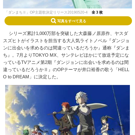
「ダンまちⅡ」OP主題歌決定リリース20190520-4
全 3 枚
写真をすべて見る
シリーズ累計1,000万部を突破した大森藤ノ原原作、ヤスダ
スズヒトがイラストを担当する大人気ライトノベル『ダンジョ
ンに出会いを求めるのは間違っているだろうか』通称『ダンま
ち』。7月よりTOKYO MX、サンテレビほかにて放送予定にな
っているTVアニメ第2期『ダンジョンに出会いを求めるのは間
違っているだろうかⅡ』のOPテーマが井口裕香の歌う「HELL
O to DREAM」に決定した。