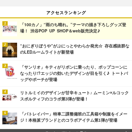
アクセスランキング
「100カノ」“雨のち晴れ。”テーマの描き下ろしグッズ登
場！ 渋谷POP UP SHOP＆web販売決定♪
“おにぎりぼうや”がぷにっとやわらか発光☆ 存在感抜群な
のLEDルームライトが新登場
「サンリオ」キティがリボンに乗ったり、ポップコーンに
なったり!?エッジの効いたデザインが目を引く♪ トートバ
ッグやポーチが登場
リトルミイのデザインが甘辛キュート♪ ムーミン×ルコック
スポルティフのコラボ第3弾が登場！
「パトレイバー」特車二課整備班の工具箱や制服をイメー
ジ！本格派ブランドとのコラボアイテム第1弾が登場