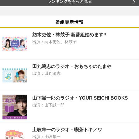
ランキングをもっと見る
番組更新情報
紡木吏佐・林鼓子 新番組始めます!!
出演：紡木吏佐、林鼓子
田丸篤志のラジオ・おもちゃのたまや
出演：田丸篤志
山下誠一郎のラジオ・YOUR SEICHI BOOKS
出演：山下誠一郎
土岐隼一のラジオ・喫茶トキノワ
出演：土岐隼一