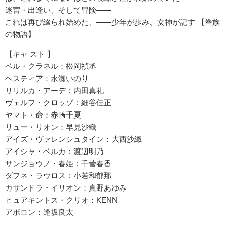
迷宮・出逢い、そして冒険――
これは再び綴られ始めた、――少年が歩み、女神が記す 【眷族
の物語】
【キャ スト 】
ベル・クラネル：松岡禎丞
ヘスティア：水瀬いのり
リリルカ・アーデ：内田真礼
ヴェルフ・クロッゾ：細谷佳正
ヤマト・命：赤﨑千夏
リュー・リオン：早見沙織
アイズ・ヴァレンシュタイン：大西沙織
アイシャ・ベルカ：渡辺明乃
サンジョウノ・春姫：千菅春香
ダフネ・ラウロス：小若和郁那
カサンドラ・イリオン：真野あゆみ
ヒュアキントス・クリオ：KENN
アポロン：逢坂良太