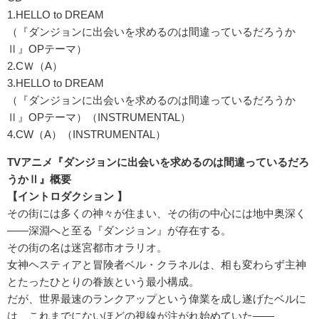
1.HELLO to DREAM
（『ダンジョンに出会いを求めるのは間違っているだろうか
Ⅱ』OPテーマ）
2.CＷ（A）
3.HELLO to DREAM
（『ダンジョンに出会いを求めるのは間違っているだろうか
Ⅱ』OPテーマ）（INSTRUMENTAL）
4.CW（A）（INSTRUMENTAL）
TVアニメ『ダンジョンに出会いを求めるのは間違っているだろ
うかⅡ』概要
【イントロダクション 】
その街には多くの神々が住まい、その街の中心には地中奥深く
――深淵へと至る『ダンジョン』が存在する。
その街の名は迷宮都市オラリオ。
女神ヘスティアと冒険者ベル・クラネルは、相も変わらず主神
とたったひとりの眷族という最小構成。
だが、世界最速のランクアップという偉業を成し遂げたベルに
は、これまでにないほどの視線が注がれ始めていた――