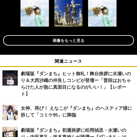
画像をもっと見る
関連ニュース
劇場版『ダンまち』ヒット御礼！舞台挨拶に水瀬いの
り＆大西沙織の仲良しコンビが登壇ー「普段はおちゃ
らけた人が急に真面目になるのがいい！」【レポー
ト】
女神、再び！ えなこが『ダンまち』のヘスティア様に
扮して「コミケ95」に降臨
劇場版『ダンまち』初週挨拶に松岡禎丞・水瀬いの
り・内田真礼・坂本真綾らが登壇ー『ダンまち』は