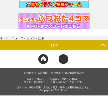
ホーム
›
ニュース
›
グッズ
›
記事
TOP
お問合せ
広告掲載
会社概要
個人情報保護方針
紹介した商品/サービスを購入、契約した場合に、
売上の一部が弊社サイトに還元されることがあります。
当サイトに掲載の記事・見出し・写真・画像の無断転載を禁じます。
Copyright © 2026 IID, Inc.