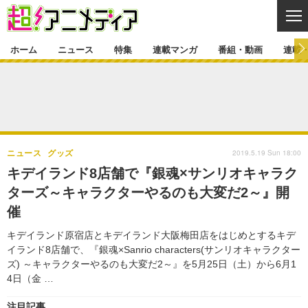
CL
ホーム
ニュース
特集
連載マンガ
番組・動画
連載
ニュース
ニュース一覧
アニメ
特集
ゲーム・アプリ
マンガ
特集一覧
カバー
連載マンガ
2019.5.19 Sun 18:00
ニュース
グッズ
映画
音楽
インタビュー
レポート
連載マンガ一覧
連載一覧
番組・動画
キデイランド8店舗で『銀魂×サンリオキャラク
グッズ
イベント
ターズ～キャラクターやるのも大変だ2～』開
ラキりす
番組・動画一覧
ラジオ
連載・ブログ
催
声優
コスプレ
動画
連載・ブログ一覧
コラム
キデイランド原宿店とキデイランド大阪梅田店をはじめとするキデ
舞台
新帝スタ
イランド8店舗で、『銀魂×Sanrio characters(サンリオキャラクター
編集部ブログ・お知らせ
ズ) ～キャラクターやるのも大変だ2～』を5月25日（土）から6月1
4日（金 …
注目記事