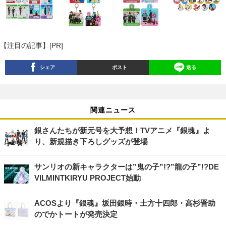
【注目の記事】[PR]
シェア
ポスト
送る
関連ニュース
銀さんたちが新元号を大予想！TVアニメ『銀魂』よ
り、新規描き下ろしグッズが登場
サンリオの新キャラクターは”鬼の子”!?”龍の子”!?DE
VILMINTKIRYU PROJECT始動
ACOSより『銀魂』坂田銀時・土方十四郎・高杉晋助
のでかトートが発売決定