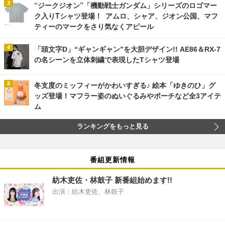
“ジークジオン”「機動戦士ガンダム」シリーズのロゴマー
ク入りTシャツ登場！ アムロ、シャア、ジオン公国、マフ
ティーのマークをさり気なくアピール
「頭文字D」“ギャンギャン”を大胆デザイン!! AE86＆RX-7
の名シーンを立体刺繍で表現したTシャツ登場
冬支度のミッフィーがかわいすぎる♪ 絵本「ゆきのひ」グ
ッズ登場！マフラー姿のぬいぐるみやポーチなど全3アイテ
ム
ランキングをもっと見る
番組更新情報
紡木吏佐・林鼓子 新番組始めます!!
出演：紡木吏佐、林鼓子