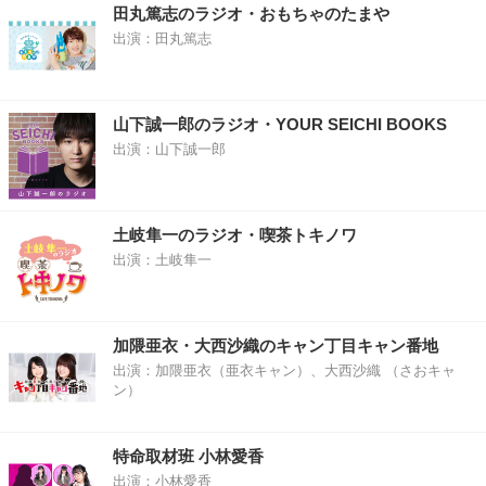
田丸篤志のラジオ・おもちゃのたまや
出演：田丸篤志
山下誠一郎のラジオ・YOUR SEICHI BOOKS
出演：山下誠一郎
土岐隼一のラジオ・喫茶トキノワ
出演：土岐隼一
加隈亜衣・大西沙織のキャン丁目キャン番地
出演：加隈亜衣（亜衣キャン）、大西沙織 （さおキャ
ン）
特命取材班 小林愛香
出演：小林愛香