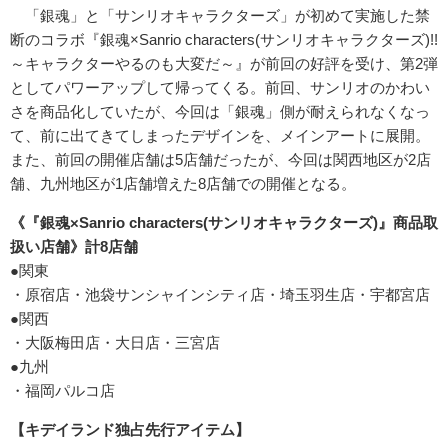
「銀魂」と「サンリオキャラクターズ」が初めて実施した禁
断のコラボ『銀魂×Sanrio characters(サンリオキャラクターズ)!!
～キャラクターやるのも大変だ～』が前回の好評を受け、第2弾
としてパワーアップして帰ってくる。前回、サンリオのかわい
さを商品化していたが、今回は「銀魂」側が耐えられなくなっ
て、前に出てきてしまったデザインを、メインアートに展開。
また、前回の開催店舗は5店舗だったが、今回は関西地区が2店
舗、九州地区が1店舗増えた8店舗での開催となる。
《『銀魂×Sanrio characters(サンリオキャラクターズ)』商品取
扱い店舗》計8店舗
●関東
・原宿店・池袋サンシャインシティ店・埼玉羽生店・宇都宮店
●関西
・大阪梅田店・大日店・三宮店
●九州
・福岡パルコ店
【キデイランド独占先行アイテム】