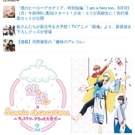
「僕のヒーローアカデミア」特別短編「I am a hero too」8月3日
（月）午前0時に配信スタート！少女・エリが高校生に！先行場
面カットが公開
銀さんたちが新元号を大予想！TVアニメ『銀魂』より、新規描き
下ろしグッズが登場
【連載】河西健吾の『趣味のアレコレ』