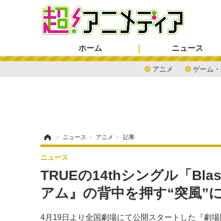
ホーム
ニュース
アニメ
ゲーム・
ホーム
›
ニュース
›
アニメ
›
記事
ニュース
TRUEの14thシングル「Bl
アム』の背中を押す“突風”
4月19日より全国劇場にて公開スタートした『劇