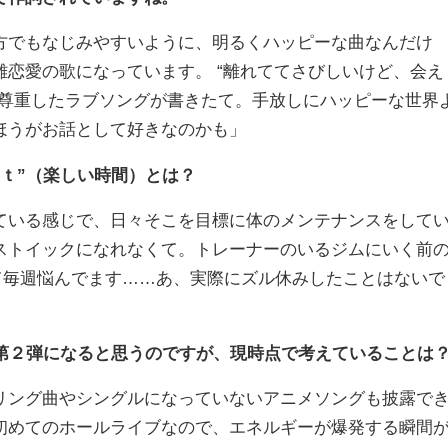
方でもなじみやすいように、明るくハッピーな曲なんだけ
恋愛の歌になっています。 “離れててさびしいけど、会え
を尊重したラブソングが書きたて。手放しにハッピーな世界
ほうがお話として好きなのかも」
ｔ”（楽しい時間）とは？
いる感じで、日々そこを目標に体のメンテナンスをして
ストイックになれなくて。トレーナーのいるジムにいく前
て毎週悩んでます……あ、実際にズル休みしたことはないで
ブ第２弾になると思うのですが、現時点で考えていることは
ング曲やシングルになっていないアニメソングも披露で
初めてのホールライブなので、エネルギーが爆発する瞬間