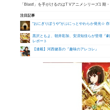
「Blast!」を手がけるのはT Vアニメシリーズ1 期
注目記事
“おにぎりぼうや”がぷにっとやわらか発光☆ 
黒沢ともよ、朝井彩加、安済知佳らが登壇『劇
レポート
【連載】河西健吾の『趣味のアレコレ』