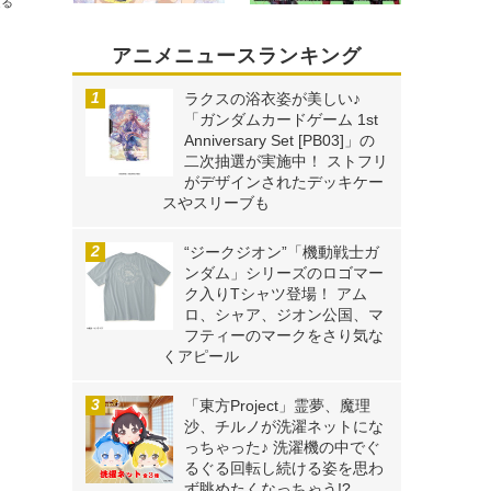
送る
アニメニュースランキング
ラクスの浴衣姿が美しい♪
「ガンダムカードゲーム 1st
Anniversary Set [PB03]」の
二次抽選が実施中！ ストフリ
がデザインされたデッキケー
スやスリーブも
“ジークジオン”「機動戦士ガ
ンダム」シリーズのロゴマー
ク入りTシャツ登場！ アム
ロ、シャア、ジオン公国、マ
フティーのマークをさり気な
くアピール
「東方Project」霊夢、魔理
沙、チルノが洗濯ネットにな
っちゃった♪ 洗濯機の中でぐ
るぐる回転し続ける姿を思わ
ず眺めたくなっちゃう!?