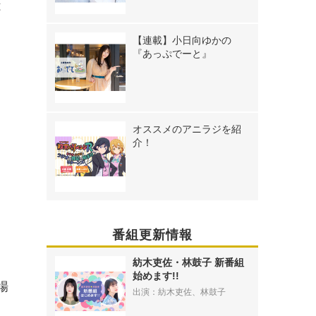
は
【連載】小日向ゆかの
『あっぷでーと』
オススメのアニラジを紹
介！
番組更新情報
紡木吏佐・林鼓子 新番組
始めます!!
場
出演：紡木吏佐、林鼓子