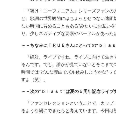
「『響け！ユーフォニアム』シリーズファンの
ど、歌詞の世界観的にはちょっとせつない遠距離
ない時間に育めることもある”みたいにお互い
り、少しネガティブな要素やハードルがあった
－－ちなみにＴＲＵＥさんにとっての“ｂｌａｓ
「絶対、ライブですね。ライブに向けて生きて
るんです。でも、誰かが見ていないとそこまで
時間では“どんな理由でズル休みしようかな”っ
すよ（笑）」
－－次の“ｂｌａｓｔ”は夏の５周年記念ライ
「ファンセレクションということで、カップリ
るような場にできたらと考えています。今回は