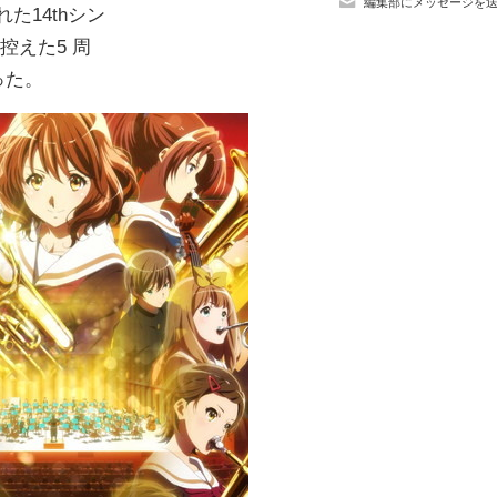
編集部にメッセージを
た14thシン
控えた5 周
った。