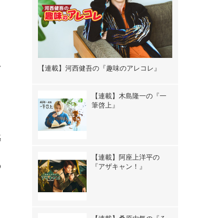
、
い
【連載】河西健吾の『趣味のアレコレ』
っ
【連載】木島隆一の『一
筆啓上』
感
る
【連載】阿座上洋平の
の
『アザキャン！』