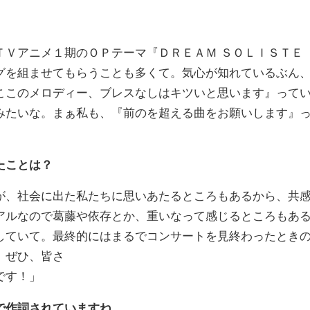
Ｖアニメ１期のＯＰテーマ『ＤＲＥＡＭ ＳＯＬＩＳＴＥ
グを組ませてもらうことも多くて。気心が知れているぶん
ここのメロディー、ブレスなしはキツいと思います』って
みたいな。まぁ私も、『前のを超える曲をお願いします』
たことは？
、社会に出た私たちに思いあたるところもあるから、共
アルなので葛藤や依存とか、重いなって感じるところもあ
していて。最終的にはまるでコンサートを見終わったとき
。ぜひ、皆さ
です！」
で作詞されていますね。