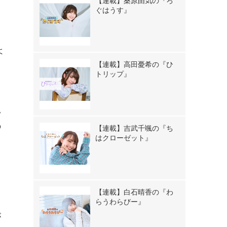
【連載】桑原由気の『ろ
ぐはうす』
よ
【連載】高田憂希の『ひ
トリップ』
い
の
【連載】吉武千颯の『ち
はクローゼット』
？
【連載】白石晴香の『わ
き
らうわらびー』
が