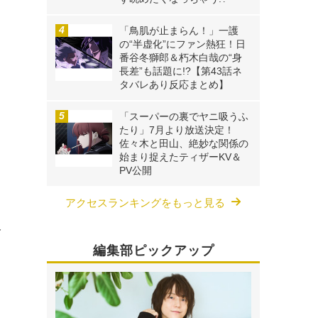
「鳥肌が止まらん！」一護
の“半虚化”にファン熱狂！日
番谷冬獅郎＆朽木白哉の“身
長差”も話題に!?【第43話ネ
タバレあり反応まとめ】
「スーパーの裏でヤニ吸うふ
たり」7月より放送決定！
佐々木と田山、絶妙な関係の
始まり捉えたティザーKV＆
PV公開
アクセスランキングをもっと見る
り
久
編集部ピックアップ
。