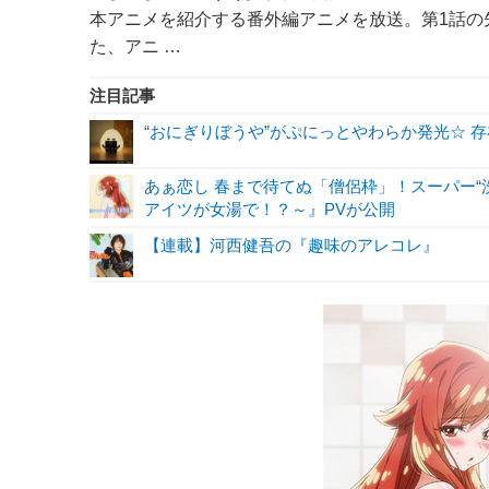
本アニメを紹介する番外編アニメを放送。第1話
た、アニ …
注目記事
“おにぎりぼうや”がぷにっとやわらか発光☆ 
あぁ恋し 春まで待てぬ「僧侶枠」！スーパー“
アイツが女湯で！？～』PVが公開
【連載】河西健吾の『趣味のアレコレ』