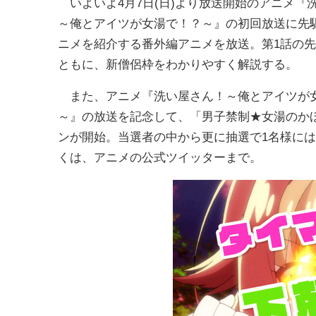
いよいよ4月7日(日)より放送開始のアニメ『
～俺とアイツが女湯で！？～』の初回放送に先
ニメを紹介する番外編アニメを放送。第1話の
ともに、新僧侶枠をわかりやすく解説する。
また、アニメ『洗い屋さん！～俺とアイツが
～』の放送を記念して、「男子禁制★女湯のか
ンが開始。当選者の中から更に抽選で1名様に
くは、アニメの公式ツイッターまで。