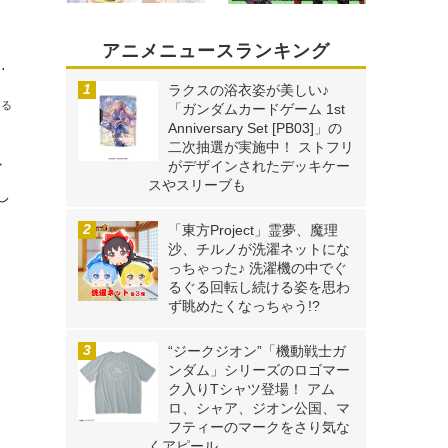
アニメニュースランキング
イツが女湯で！？～』第8話のあらすじ＆先行カットが到着
ラクスの浴衣姿が美しい♪
送る
「ガンダムカードゲーム 1st
Anniversary Set [PB03]」の
二次抽選が実施中！ ストフリ
ー
がデザインされたデッキケー
スやスリーブも
し
「東方Project」霊夢、魔理
沙、チルノが洗濯ネットにな
っちゃった♪ 洗濯機の中でぐ
るぐる回転し続ける姿を思わ
ず眺めたくなっちゃう!?
“ジークジオン”「機動戦士ガ
ンダム」シリーズのロゴマー
ク入りTシャツ登場！ アム
ロ、シャア、ジオン公国、マ
フティーのマークをさり気な
くアピール