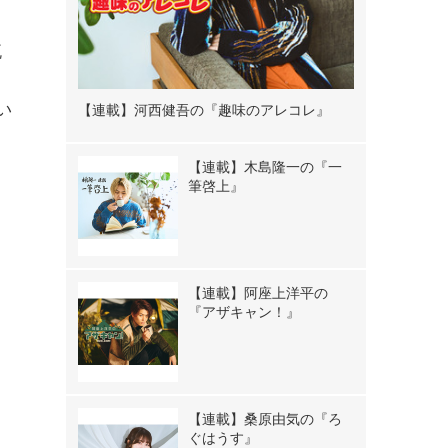
流
て
い
【連載】河西健吾の『趣味のアレコレ』
【連載】木島隆一の『一
筆啓上』
【連載】阿座上洋平の
『アザキャン！』
【連載】桑原由気の『ろ
ぐはうす』