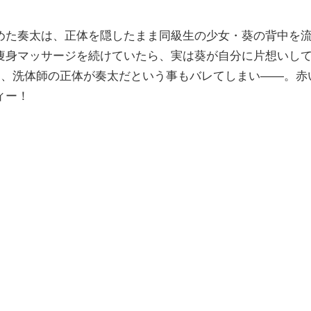
」
た奏太は、正体を隠したまま同級生の少女・葵の背中を
痩身マッサージを続けていたら、実は葵が自分に片想いし
に、洗体師の正体が奏太だという事もバレてしまい――。赤
ィー！