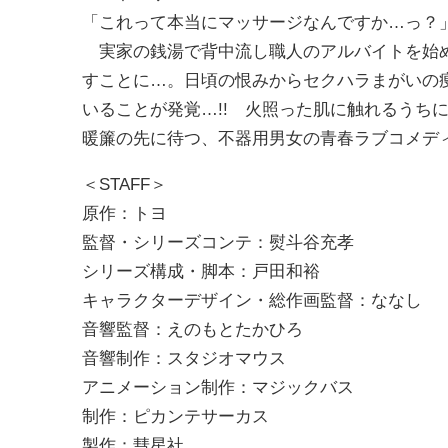
「これって本当にマッサージなんですか…っ？
実家の銭湯で背中流し職人のアルバイトを始め
すことに…。日頃の恨みからセクハラまがいの
いることが発覚…!! 火照った肌に触れるうち
暖簾の先に待つ、不器用男女の青春ラブコメデ
＜STAFF＞
原作：トヨ
監督・シリーズコンテ：熨斗谷充孝
シリーズ構成・脚本：戸田和裕
キャラクターデザイン・総作画監督：ななし
音響監督：えのもとたかひろ
音響制作：スタジオマウス
アニメーション制作：マジックバス
制作：ピカンテサーカス
製作：彗星社