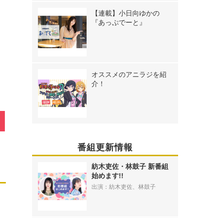
【連載】小日向ゆかの
『あっぷでーと』
》
オススメのアニラジを紹
介！
番組更新情報
紡木吏佐・林鼓子 新番組
始めます!!
出演：紡木吏佐、林鼓子