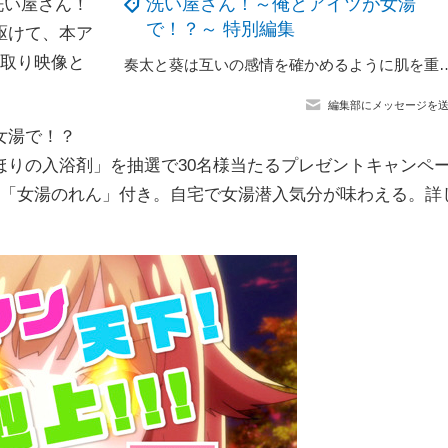
洗い屋さん！～俺とアイツが女湯
洗い屋さん！
で！？～ 特別編集
駆けて、本ア
先取り映像と
奏太と葵は互いの感情を確かめるように肌を重ね……TVアニメ『洗い屋さん！～俺とア
編集部にメッセージを
女湯で！？
ほりの入浴剤」を抽選で30名様当たるプレゼントキャンペ
は「女湯のれん」付き。自宅で女湯潜入気分が味わえる。詳