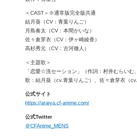
＜CAST＞※通常版完全版共通
結月葵（CV：青葉りんご）
月島奏太（CV：本間かいな）
佐々倉芽衣（CV：伊ヶ崎綾香）
高杉秀元（CV：古河徹人）
＜主題歌＞
「恋愛☆洗セーション」（作詞：村井むらいむ
歌：結月葵（cv.青葉りんご）、佐々倉芽衣（cv
公式サイト
https://araiya.cf-anime.com/
公式Twitter
＠CFAnime_MENS