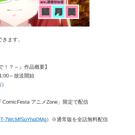
できます。
で！？～』作品概要】
1:00～放送開始
/
）
icFesta アニメZone」限定で配信
nqeT-7WcMfSoYhqOMg
）※通常版を全話無料配信