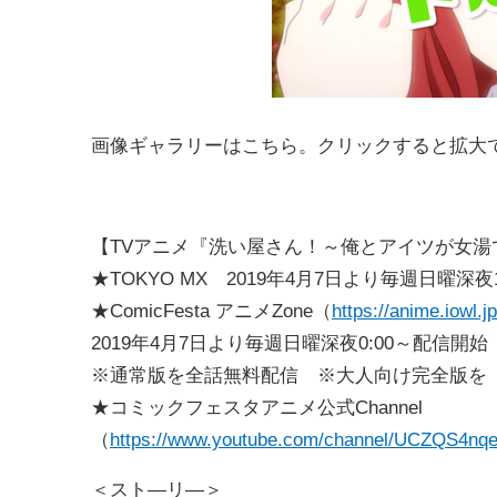
画像ギャラリーはこちら。クリックすると拡大
【TVアニメ『洗い屋さん！～俺とアイツが女湯
★TOKYO MX 2019年4月7日より毎週日曜深夜
★ComicFesta アニメZone（
https://anime.iowl.jp
2019年4月7日より毎週日曜深夜0:00～配信開始
※通常版を全話無料配信 ※大人向け完全版を「Com
★コミックフェスタアニメ公式Channel
（
https://www.youtube.com/channel/UCZQS4
＜スト―リ―＞