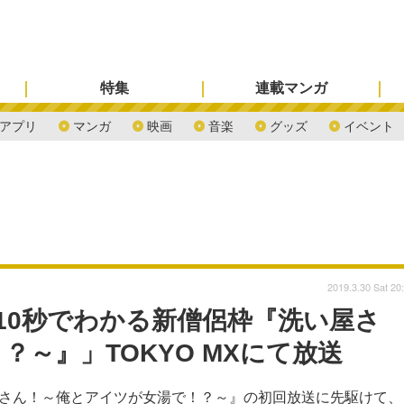
特集
連載マンガ
アプリ
マンガ
映画
音楽
グッズ
イベント
2019.3.30 Sat 20
10秒でわかる新僧侶枠『洗い屋さ
～』」TOKYO MXにて放送
い屋さん！～俺とアイツが女湯で！？～』の初回放送に先駆けて、