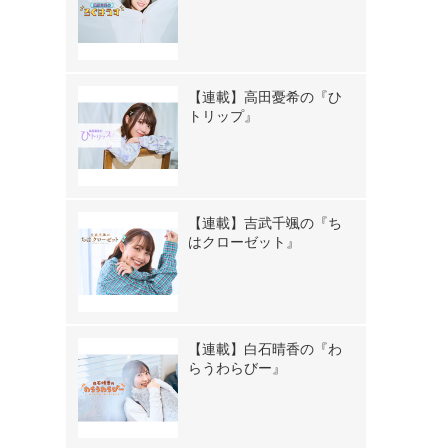
【連載】高田憂希の『ひ
トリップ』
【連載】吉武千颯の『ち
はクローゼット』
【連載】白石晴香の『わ
らうわらびー』