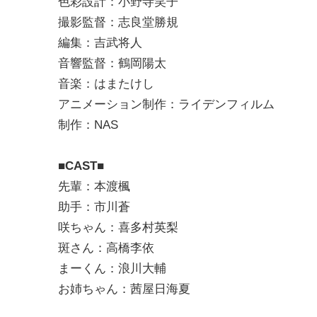
色彩設計：小野寺笑子
撮影監督：志良堂勝規
編集：吉武将人
音響監督：鶴岡陽太
音楽：はまたけし
アニメーション制作：ライデンフィルム
制作：NAS
■CAST■
先輩：本渡楓
助手：市川蒼
咲ちゃん：喜多村英梨
斑さん：高橋李依
まーくん：浪川大輔
お姉ちゃん：茜屋日海夏