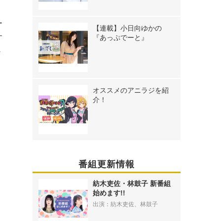
ー
【連載】小日向ゆかの
す
『あっぷでーと』
チ
オススメのアニラジを紹
介！
番組更新情報
紡木吏佐・林鼓子 新番組
始めます!!
》
出演：紡木吏佐、林鼓子