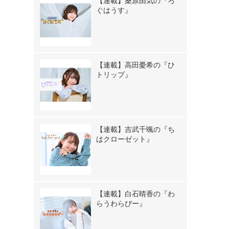
【連載】桑原由気の『ろ
ぐはうす』
【連載】高田憂希の『ひ
トリップ』
【連載】吉武千颯の『ち
はクローゼット』
【連載】白石晴香の『わ
らうわらびー』