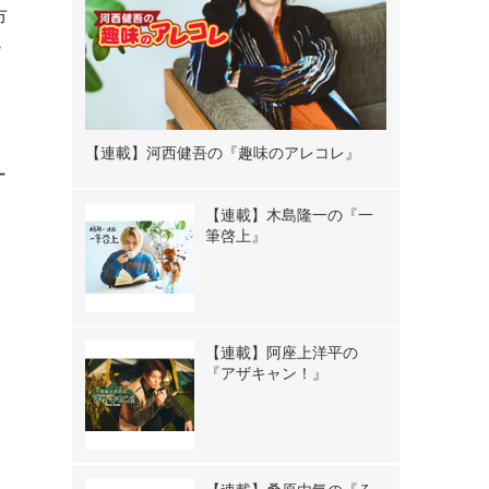
市
ー
【連載】河西健吾の『趣味のアレコレ』
ー
【連載】木島隆一の『一
筆啓上』
【連載】阿座上洋平の
『アザキャン！』