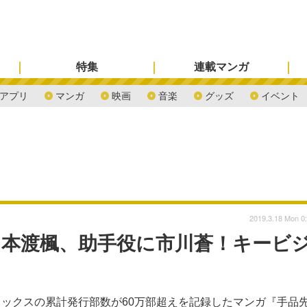
特集
連載マンガ
アプリ
マンガ
映画
音楽
グッズ
イベント
2019.3.18 Mon 0
に本渡楓、助手役に市川蒼！キービ
ックスの累計発行部数が60万部超えを記録したマンガ『手品