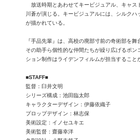
放送時期とあわせてキービジュアル、キャスト
川蒼が演じる。キービジュアルには、シルクハ
が描かれている。
『手品先輩』は、高校の廃部寸前の奇術部を舞台
その助手ら個性的な仲間たちが繰り広げるポン
ション制作はライデンフィルムが担当すること
■STAFF■
監督：臼井文明
シリーズ構成：池田臨太郎
キャラクターデザイン：伊藤依織子
プロップデザイン：林志保
美術設定：イノセユキエ
美術監督：齋藤幸洋