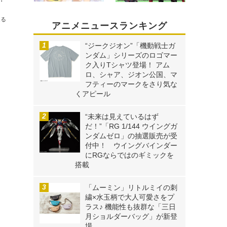
送る
アニメニュースランキング
“ジークジオン”「機動戦士ガ
ンダム」シリーズのロゴマー
ク入りTシャツ登場！ アム
ロ、シャア、ジオン公国、マ
フティーのマークをさり気な
くアピール
“未来は見えているはず
だ！”「RG 1/144 ウイングガ
ンダムゼロ」の抽選販売が受
付中！ ウイングバインダー
にRGならではのギミックを
搭載
「ムーミン」リトルミイの刺
繍×水玉柄で大人可愛さをプ
ラス♪ 機能性も抜群な「三日
月ショルダーバッグ」が新登
場