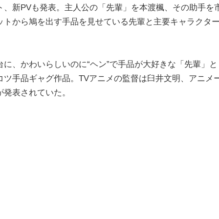
、新PVも発表。主人公の「先輩」を本渡楓、その助手を
ットから鳩を出す手品を見せている先輩と主要キャラクタ
に、かわいらしいのに“ヘン”で手品が大好きな「先輩」と
コツ手品ギャグ作品。TVアニメの監督は臼井文明、アニメ
が発表されていた。