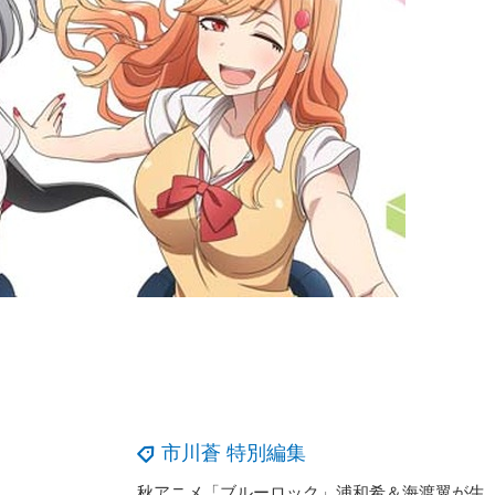
市川蒼 特別編集
秋アニメ「ブルーロック」浦和希＆海渡翼が生出演の月1“ABEMA”特