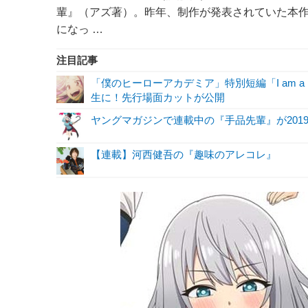
輩』（アズ著）。昨年、制作が発表されていた本作の
になっ …
注目記事
「僕のヒーローアカデミア」特別短編「I am a 
生に！先行場面カットが公開
ヤングマガジンで連載中の『手品先輩』が2019 
【連載】河西健吾の『趣味のアレコレ』