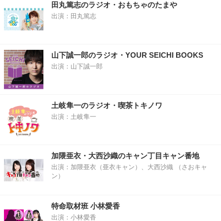
田丸篤志のラジオ・おもちゃのたまや
出演：田丸篤志
山下誠一郎のラジオ・YOUR SEICHI BOOKS
出演：山下誠一郎
土岐隼一のラジオ・喫茶トキノワ
出演：土岐隼一
加隈亜衣・大西沙織のキャン丁目キャン番地
出演：加隈亜衣（亜衣キャン）、大西沙織 （さおキャ
ン）
特命取材班 小林愛香
出演：小林愛香