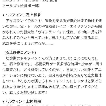
トールズ：松田 健一郎
●トルフィン：石上 静香
アイスランドで暮らす、冒険を夢見る好奇心旺盛で負けず嫌
いな少年。父・トールズや冒険者レイフ・エイリクソンから聞
かされていた新大陸「ヴィンランド」に憧れ、その地に足を踏
み入れてみたいと思っている。戦士として父の船に乗る為に、
武器を手にしようとするが……。
（石上静香コメント）
幼少期のトルフィンくんを演じさせて頂くことになりまし
た、石上静香です。 感情表現が一番多感な時期の少年が、周り
に影響され、どう成長していくのか…。素晴らしい原作とアニ
メーションに負けないよう、自分も魂を削るつもりで全力投球
しつつ、上村さんが演じるトルフィンくんにしっかりと繋げら
れるよう頑張ります！是非放送を楽しみに待っていてくださ
い。宜しくお願い致します！
●トルフィン：上村 祐翔