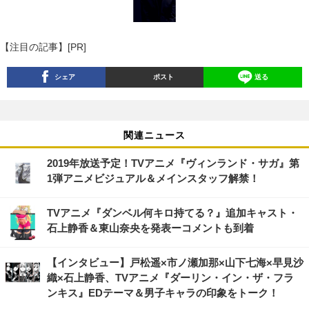
【注目の記事】[PR]
シェア
ポスト
送る
関連ニュース
2019年放送予定！TVアニメ『ヴィンランド・サガ』第
1弾アニメビジュアル＆メインスタッフ解禁！
TVアニメ『ダンベル何キロ持てる？』追加キャスト・
石上静香＆東山奈央を発表ーコメントも到着
【インタビュー】戸松遥×市ノ瀬加那×山下七海×早見沙
織×石上静香、TVアニメ『ダーリン・イン・ザ・フラ
ンキス』EDテーマ＆男子キャラの印象をトーク！