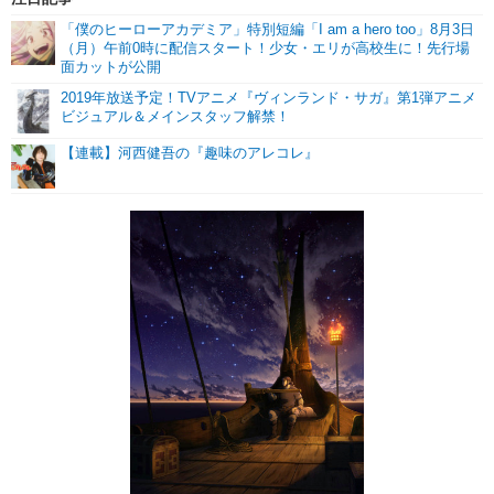
「僕のヒーローアカデミア」特別短編「I am a hero too」8月3日
（月）午前0時に配信スタート！少女・エリが高校生に！先行場
面カットが公開
2019年放送予定！TVアニメ『ヴィンランド・サガ』第1弾アニメ
ビジュアル＆メインスタッフ解禁！
【連載】河西健吾の『趣味のアレコレ』