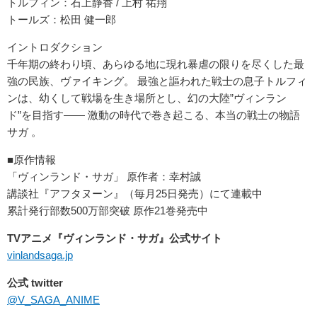
トルフィン：石上静香 / 上村 祐翔
トールズ：松田 健一郎
イントロダクション
千年期の終わり頃、あらゆる地に現れ暴虐の限りを尽くした最
強の民族、ヴァイキング。 最強と謳われた戦士の息子トルフィ
ンは、幼くして戦場を生き場所とし、幻の大陸”ヴィンラン
ド”を目指す―― 激動の時代で巻き起こる、本当の戦士の物語
サガ 。
■原作情報
「ヴィンランド・サガ」 原作者：幸村誠
講談社『アフタヌーン』（毎月25日発売）にて連載中
累計発行部数500万部突破 原作21巻発売中
TVアニメ『ヴィンランド・サガ』公式サイト
vinlandsaga.jp
公式 twitter
@V_SAGA_ANIME