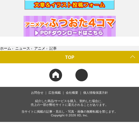
ホーム
›
ニュース
›
アニメ
›
記事
TOP
お問合せ
広告掲載
会社概要
個人情報保護方針
紹介した商品/サービスを購入、契約した場合に、
売上の一部が弊社サイトに還元されることがあります。
当サイトに掲載の記事・見出し・写真・画像の無断転載を禁じます。
Copyright © 2026 IID, Inc.