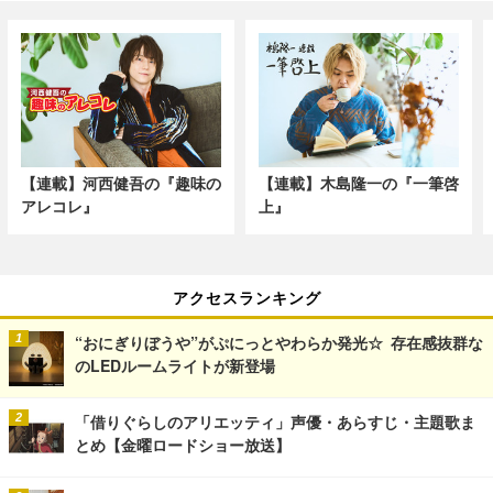
【連載】河西健吾の『趣味の
【連載】木島隆一の『一筆啓
アレコレ』
上』
アクセスランキング
“おにぎりぼうや”がぷにっとやわらか発光☆ 存在感抜群な
のLEDルームライトが新登場
「借りぐらしのアリエッティ」声優・あらすじ・主題歌ま
とめ【金曜ロードショー放送】