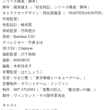
シリーズ構成・脚本）
脚本：猪原健太（「幼女戦記」シリーズ構成・脚本）
キャラクターデザイン：阿比留隆彦（「HUNTERxHUNTER」
作画監督）
色彩設計：橋本賢
美術監督：竹田悠介
美術：Bamboo CGI
ディレクター：竹鼻まゆ
3D CGI：Chiptune
撮影監督：川下裕樹
撮影：MADBOX
編集：木村佳史子
音響監督：はたしょう二
音楽：やまだ豊（「東京喰種トーキョーグール」）
音響制作：サウンドチーム・ドンファン
制作：WIT STUDIO（「進撃の巨人」「魔法使いの嫁」）
製作：ヴィンランド・サガ製作委員会
キャスト