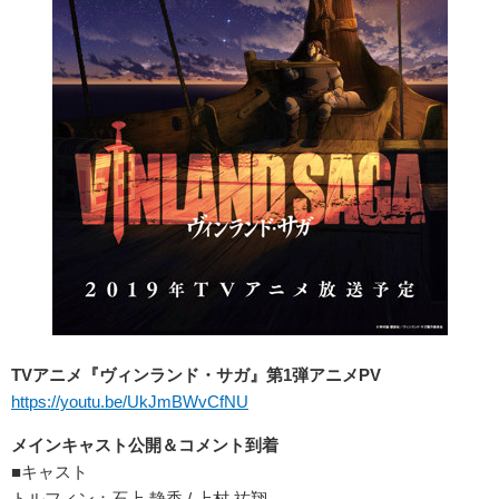
TVアニメ『ヴィンランド・サガ』第1弾アニメPV
https://youtu.be/UkJmBWvCfNU
メインキャスト公開＆コメント到着
■キャスト
トルフィン：石上 静香 / 上村 祐翔