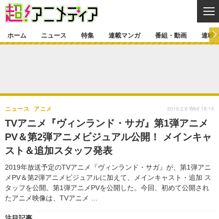
CL
ホーム
ニュース
特集
連載マンガ
番組・動画
連載
ニュース
ニュース一覧
アニメ
特集
ゲーム・アプリ
マンガ
特集一覧
カバー
連載マンガ
2019.2.6 Wed 18:15
ニュース
アニメ
映画
音楽
インタビュー
レポート
連載マンガ一覧
連載一覧
番組・動画
TVアニメ『ヴィンランド・サガ』第1弾アニメ
グッズ
イベント
PV＆第2弾アニメビジュアル公開！ メインキャ
ラキりす
番組・動画一覧
ラジオ
連載・ブログ
スト＆追加スタッフ発表
声優
コスプレ
動画
連載・ブログ一覧
コラム
2019年放送予定のTVアニメ『ヴィンランド・サガ』が、第1弾アニ
舞台
新帝スタ
メPV＆第2弾アニメビジュアルに加えて、メインキャスト・追加 ス
編集部ブログ・お知らせ
タッフを公開。第1弾アニメPVを公開した。今回、初めて公開され
たアニメ映像は、TVアニメ …
注目記事