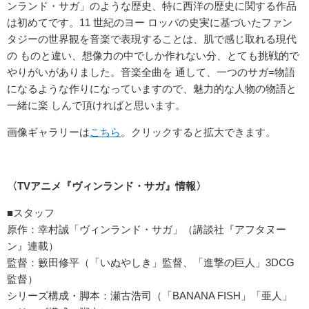
ンランド・サガ」のような歴史、特に西洋の歴史に関する作品
は初めてです。11 世紀のヨー ロッパの史実に基づいたファン
タジーの世界観を音楽で表現することは、肌で感じ取れる現代
の ものと違い、想像力の中でしか作れない分、とても挑戦的で
やりがいがありました。音楽全曲を 通して、一つのサガ=物語
になるような作りになっていますので、魅力的な人物の物語と
一緒に楽 しんで頂ければと思います。
画像ギャラリーは
こちら
。クリックすると拡大できます。
〈TVアニメ『ヴィンランド・サガ』情報〉
■スタッフ
原作：幸村誠「ヴィンランド・サガ」（講談社『アフタヌー
ン』連載）
監督：籔田修平（「いぬやしき」監督、「進撃の巨人」3DCG
監督）
シリーズ構成・脚本：瀬古浩司（「BANANA FISH」「亜人」