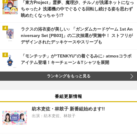
「東方Project」霊夢、魔理沙、チルノが洗濯ネットになっ
ちゃった♪ 洗濯機の中でぐるぐる回転し続ける姿を思わず
眺めたくなっちゃう!?
ラクスの浴衣姿が美しい♪ 「ガンダムカードゲーム 1st An
niversary Set [PB03]」の二次抽選が実施中！ ストフリが
デザインされたデッキケースやスリーブも
「モンチッチ」が“TENKYU”の着ぐるみに♪ atmosコラボ
アイテム登場！キーチェーン＆Tシャツを展開
ランキングをもっと見る
番組更新情報
紡木吏佐・林鼓子 新番組始めます!!
出演：紡木吏佐、林鼓子