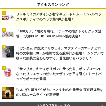
アクセスランキング
リトルミイのデザインが甘辛キュート♪ ムーミン×ルコッ
クスポルティフのコラボ第3弾が登場！
「100カノ」“雨のち晴れ。”テーマの描き下ろしグッズ登
場！ 渋谷POP UP SHOP＆web販売決定♪
「ガンダム 閃光のハサウェイ」マフティーのマークと11
時の文字盤（XI）が暗闇で光る腕時計が登場！ シンプルで
様々な服装に合わせやすく、普段使いもバッチリ♪
「サンリオ」キティがリボンに乗ったり、ポップコーンに
なったり!?エッジの効いたデザインが目を引く♪ トートバ
ッグやポーチが登場
“おにぎりぼうや”がぷにっとやわらか発光☆ 存在感抜群な
のLEDルームライトが新登場
ランキングをもっと見る