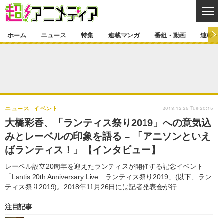
CL
ホーム
ニュース
特集
連載マンガ
番組・動画
連載
ニュース
ニュース一覧
アニメ
特集
ゲーム・アプリ
マンガ
特集一覧
カバー
連載マンガ
2018.12.25 Tue 20:15
ニュース
イベント
映画
音楽
インタビュー
レポート
連載マンガ一覧
連載一覧
番組・動画
大橋彩香、「ランティス祭り2019」への意気込
グッズ
イベント
みとレーベルの印象を語る – 「アニソンといえ
ラキりす
番組・動画一覧
ラジオ
連載・ブログ
ばランティス！」【インタビュー】
声優
コスプレ
動画
連載・ブログ一覧
コラム
レーベル設立20周年を迎えたランティスが開催する記念イベント
舞台
新帝スタ
「Lantis 20th Anniversary Live ランティス祭り2019」(以下、ラン
編集部ブログ・お知らせ
ティス祭り2019)。2018年11月26日には記者発表会が行 …
注目記事