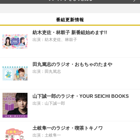
番組更新情報
紡木吏佐・林鼓子 新番組始めます!!
出演：紡木吏佐、林鼓子
田丸篤志のラジオ・おもちゃのたまや
出演：田丸篤志
山下誠一郎のラジオ・YOUR SEICHI BOOKS
出演：山下誠一郎
土岐隼一のラジオ・喫茶トキノワ
出演：土岐隼一