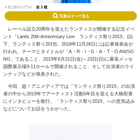
4.螟ｧ讖句ｽｩ鬥re
全 3 枚
写真をすべて見る
レーベル設立20周年を迎えたランティスが開催する記念イベ
ント「Lantis 20th Anniversary Live ランティス祭り2019」(以
下、ランティス祭り2019)。2018年11月26日には記者発表会が
行われ、テーマとタイトルが「A・R・I・G・A・T・O ANISO
NG」であること、2019年6月21日(金)～23日(日)に幕張メッセ
国際展示場9-11ホールで開催されること、そして出演者のライ
ンナップなどが発表された。
今回、超！アニメディアでは「ランティス祭り2019」の出演
者の中から2019年でアーティスト活動5年目を迎える大橋彩香
にインタビューを敢行。「ランティス祭り2019」への意気込み
などについてお話をうかがった。