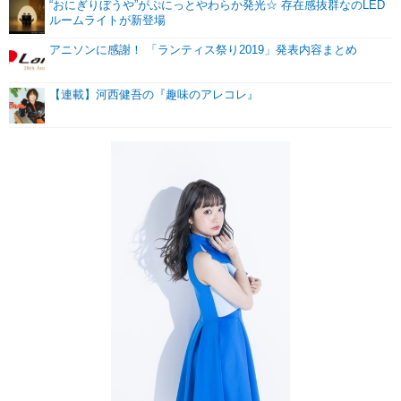
“おにぎりぼうや”がぷにっとやわらか発光☆ 存在感抜群なのLED
ルームライトが新登場
アニソンに感謝！ 「ランティス祭り2019」発表内容まとめ
【連載】河西健吾の『趣味のアレコレ』