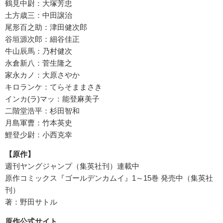
鶴見中尉：大塚芳忠
土方歳三：中田譲治
尾形百之助：津田健次郎
谷垣源次郎：細谷佳正
牛山辰馬：乃村健次
永倉新八：菅生隆之
家永カノ：大原さやか
キロランケ：てらそままさき
インカ(ラ)マッ：能登麻美子
二階堂浩平：杉田智和
月島軍曹：竹本英史
鯉登少尉：小西克幸
【原作】
週刊ヤングジャンプ（集英社刊）連載中
原作コミックス『ゴールデンカムイ』1～15巻 発売中（集英社
刊）
著：野田サトル
原作公式サイト