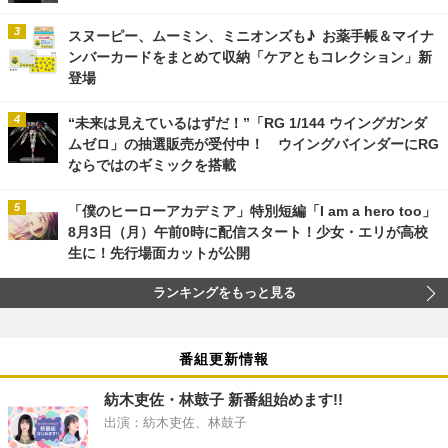
スヌーピー、ムーミン、ミニオンズも♪ お薬手帳＆マイナ
ンバーカードをまとめて収納「ケアともコレクション」新
登場
“未来は見えているはずだ！”「RG 1/144 ウイングガンダ
ムゼロ」の抽選販売が受付中！ ウイングバインダーにRG
ならではのギミックを搭載
「僕のヒーローアカデミア」特別短編「I am a hero too」
8月3日（月）午前0時に配信スタート！少女・エリが高校
生に！先行場面カットが公開
ランキングをもっと見る
番組更新情報
紡木吏佐・林鼓子 新番組始めます!!
出演：紡木吏佐、林鼓子