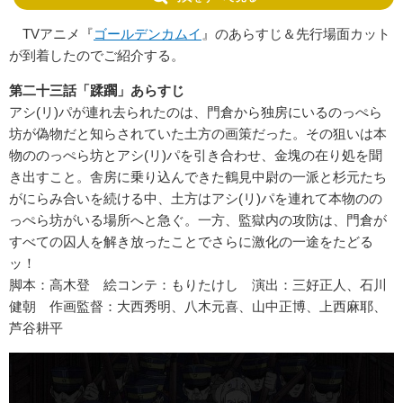
TVアニメ『
ゴールデンカムイ
』のあらすじ＆先行場面カット
が到着したのでご紹介する。
第二十三話「蹂躙」あらすじ
アシ(リ)パが連れ去られたのは、門倉から独房にいるのっぺら
坊が偽物だと知らされていた土方の画策だった。その狙いは本
物ののっぺら坊とアシ(リ)パを引き合わせ、金塊の在り処を聞
き出すこと。舎房に乗り込んできた鶴見中尉の一派と杉元たち
がにらみ合いを続ける中、土方はアシ(リ)パを連れて本物のの
っぺら坊がいる場所へと急ぐ。一方、監獄内の攻防は、門倉が
すべての囚人を解き放ったことでさらに激化の一途をたどる
ッ！
脚本：高木登 絵コンテ：もりたけし 演出：三好正人、石川
健朝 作画監督：大西秀明、八木元喜、山中正博、上西麻耶、
芦谷耕平