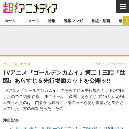
CL
ホーム
ニュース
特集
連載マンガ
番組・動画
連載
ニュース
ニュース一覧
アニメ
特集
ゲーム・アプリ
マンガ
特集一覧
カバー
連載マンガ
2018.12.17 Mon 22:30
ニュース
アニメ
映画
音楽
インタビュー
レポート
連載マンガ一覧
連載一覧
番組・動画
TVアニメ『ゴールデンカムイ』第二十三話『蹂
グッズ
イベント
躙』あらすじ＆先行場面カットを公開ッ!!
ラキりす
番組・動画一覧
ラジオ
連載・ブログ
TVアニメ『ゴールデンカムイ』のあらすじ＆先行場面カットが到着
声優
コスプレ
動画
連載・ブログ一覧
コラム
したのでご紹介する。 第二十三話「蹂躙」あらすじ アシ(リ)パが連
舞台
新帝スタ
れ去られたのは、門倉から独房にいるのっぺら坊が偽物だと知らさ
編集部ブログ・お知らせ
れていた土方の画策だった。その …
注目記事
Hi-vガンダム、サザビーのミニフィギュアが収録！ 「MOBILITY