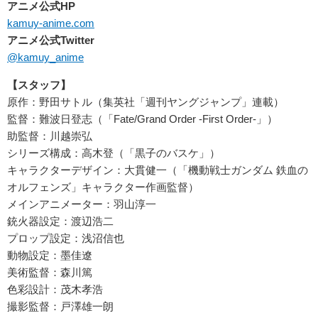
アニメ公式HP
kamuy-anime.com
アニメ公式Twitter
@kamuy_anime
【スタッフ】
原作：野田サトル（集英社「週刊ヤングジャンプ」連載）
監督：難波日登志（「Fate/Grand Order -First Order-」）
助監督：川越崇弘
シリーズ構成：高木登（「黒子のバスケ」）
キャラクターデザイン：大貫健一（「機動戦士ガンダム 鉄血の
オルフェンズ」キャラクター作画監督）
メインアニメーター：羽山淳一
銃火器設定：渡辺浩二
プロップ設定：浅沼信也
動物設定：墨佳遼
美術監督：森川篤
色彩設計：茂木孝浩
撮影監督：戸澤雄一朗