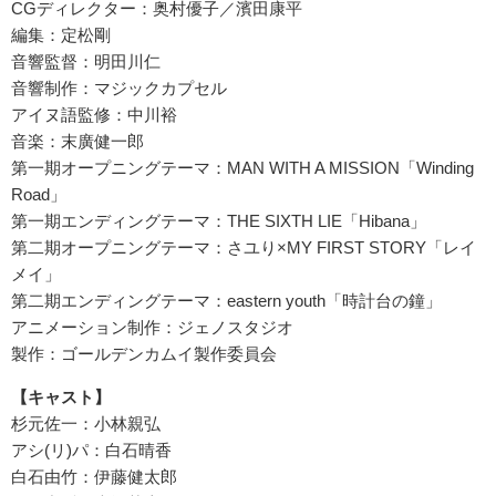
CGディレクター：奥村優子／濱田康平
編集：定松剛
音響監督：明田川仁
音響制作：マジックカプセル
アイヌ語監修：中川裕
音楽：末廣健一郎
第一期オープニングテーマ：MAN WITH A MISSION「Winding
Road」
第一期エンディングテーマ：THE SIXTH LIE「Hibana」
第二期オープニングテーマ：さユり×MY FIRST STORY「レイ
メイ」
第二期エンディングテーマ：eastern youth「時計台の鐘」
アニメーション制作：ジェノスタジオ
製作：ゴールデンカムイ製作委員会
【キャスト】
杉元佐一：小林親弘
アシ(リ)パ：白石晴香
白石由竹：伊藤健太郎