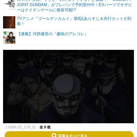
JOINT GUNDAM」がプレバンで予約受付中！EXパーツでサザビ
ーはナイチンゲールに換装可能!?
TVアニメ『ゴールデンカムイ』第8話あらすじ＆先行カットが到
着！
【連載】河西健吾の『趣味のアレコレ』
☆GDK-23_176_t2
全 9 枚
写真をすべて見る