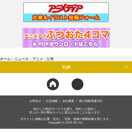
ホーム
›
ニュース
›
アニメ
›
記事
TOP
お問合せ
広告掲載
会社概要
個人情報保護方針
紹介した商品/サービスを購入、契約した場合に、
売上の一部が弊社サイトに還元されることがあります。
当サイトに掲載の記事・見出し・写真・画像の無断転載を禁じます。
Copyright © 2026 IID, Inc.