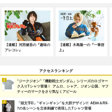
【連載】河西健吾の『趣味の
【連載】木島隆一の『一筆啓
アレコレ』
上』
アクセスランキング
“ジークジオン”「機動戦士ガンダム」シリーズのロゴマー
ク入りTシャツ登場！ アムロ、シャア、ジオン公国、マフ
ティーのマークをさり気なくアピール
「頭文字D」“ギャンギャン”を大胆デザイン!! AE86＆RX-
7の名シーンを立体刺繍で表現したTシャツ登場