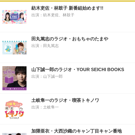
紡木吏佐・林鼓子 新番組始めます!!
出演：紡木吏佐、林鼓子
田丸篤志のラジオ・おもちゃのたまや
出演：田丸篤志
山下誠一郎のラジオ・YOUR SEICHI BOOKS
出演：山下誠一郎
土岐隼一のラジオ・喫茶トキノワ
出演：土岐隼一
加隈亜衣・大西沙織のキャン丁目キャン番地