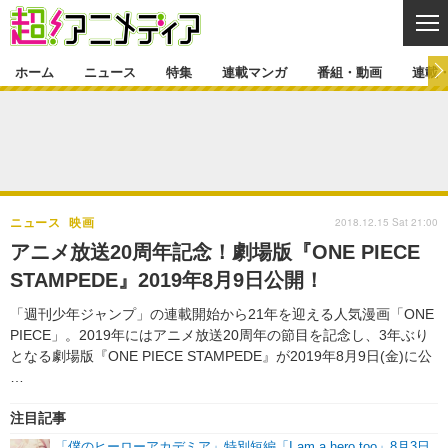
CL
ホーム
ニュース
特集
連載マンガ
番組・動画
連載
ニュース
ニュース一覧
アニメ
特集
ゲーム・アプリ
マンガ
特集一覧
カバー
連載マンガ
2018.12.15 Sat 21:00
ニュース
映画
映画
音楽
インタビュー
レポート
連載マンガ一覧
連載一覧
番組・動画
アニメ放送20周年記念！劇場版『ONE PIECE
グッズ
イベント
STAMPEDE』2019年8月9日公開！
ラキりす
番組・動画一覧
ラジオ
連載・ブログ
「週刊少年ジャンプ」の連載開始から21年を迎える人気漫画「ONE
声優
コスプレ
動画
連載・ブログ一覧
コラム
PIECE」。2019年にはアニメ放送20周年の節目を記念し、3年ぶり
舞台
新帝スタ
となる劇場版『ONE PIECE STAMPEDE』が2019年8月9日(金)に公
編集部ブログ・お知らせ
…
注目記事
「僕のヒーローアカデミア」特別短編「I am a hero too」8月3日