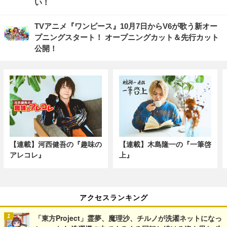
い！
TVアニメ『ワンピース』10月7日からV6が歌う新オー
プニングスタート！ オープニングカット＆先行カット
公開！
【連載】河西健吾の『趣味の
【連載】木島隆一の『一筆啓
アレコレ』
上』
アクセスランキング
「東方Project」霊夢、魔理沙、チルノが洗濯ネットになっ