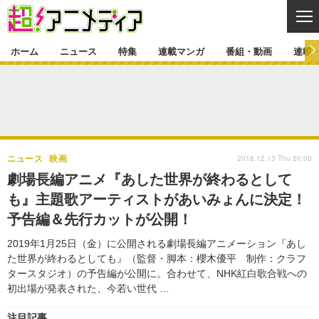
CL
ホーム
ニュース
特集
連載マンガ
番組・動画
連載
ニュース
ニュース一覧
アニメ
特集
ゲーム・アプリ
マンガ
特集一覧
カバー
連載マンガ
2018.12.13 Thu 20:00
ニュース
映画
映画
音楽
インタビュー
レポート
連載マンガ一覧
連載一覧
番組・動画
劇場長編アニメ『あした世界が終わるとして
グッズ
イベント
も』主題歌アーティストがあいみょんに決定！
ラキりす
番組・動画一覧
ラジオ
連載・ブログ
予告編＆先行カットが公開！
声優
コスプレ
動画
連載・ブログ一覧
コラム
2019年1月25日（金）に公開される劇場長編アニメーション『あし
舞台
新帝スタ
た世界が終わるとしても』（監督・脚本：櫻木優平 制作：クラフ
編集部ブログ・お知らせ
タースタジオ）の予告編が公開に。合わせて、NHK紅白歌合戦への
初出場が発表された、今若い世代 …
注目記事