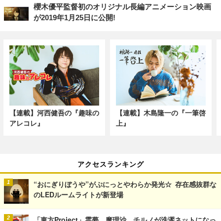
櫻木優平監督初のオリジナル長編アニメーション映画
が2019年1月25日に公開!
【連載】河西健吾の『趣味の
【連載】木島隆一の『一筆啓
アレコレ』
上』
アクセスランキング
“おにぎりぼうや”がぷにっとやわらか発光☆ 存在感抜群な
のLEDルームライトが新登場
「東方Project」霊夢、魔理沙、チルノが洗濯ネットになっ