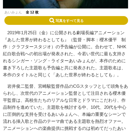
あいみょん
全 12 枚
写真をすべて見る
2019年1月25日（金）に公開される劇場長編アニメーション
『あした世界が終わるとしても』（監督・脚本：櫻木優平 制
作：クラフタースタジオ）の予告編が公開に。合わせて、NHK
紅白歌合戦への初出場が発表された、今若い世代に最も支持さ
れるシンガー・ソング・ライターあいみょんが、本作のために
書き下ろした主題歌も予告編と共に発表された。主題歌名は、
本作のタイトルと同じく「あした世界が終わるとしても」。
岩井俊二監督、宮崎駿監督作品のCGスタッフとして頭角をあ
らわし、次世代のアニメーション監督として注目される櫻木優
平監督は、高校生たちのリアルな日常とドラマにこだわり、作
品制作を進めていた。主題歌を検討する中、10代、20代を中心
に圧倒的な支持を受けるあいみょんへ、本編の重要なシーンで
流れる挿入歌と作品のテーマ曲である主題歌を熱烈オファー。
アニメーションへの楽曲提供に挑戦するのは初めてだったあい