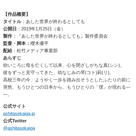
【作品概要】
タイトル
：あした世界が終わるとしても
公開日
：2019年1月25日（金）
製作
：『あした世界が終わるとしても』製作委員会
監督・脚本：
櫻木優平
配給
：松竹メディア事業部
あらすじ
幼いころに母を亡くして以来、心を閉ざしがちな真(シン)。
彼をずっと見守ってきた、幼なじみの琴(コト)莉(リ)。
高校三年の今、ようやく一歩を踏み出そうとしたふたりの前に
突然、もうひとつの日本から、もうひとりの「僕」が現れる―
―。
公式サイト
ashitasekaiga.jp
公式Twitter
@ashitasekaiga