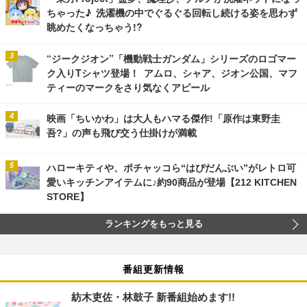
ちゃった♪ 洗濯機の中でぐるぐる回転し続ける姿を思わず
眺めたくなっちゃう!?
“ジークジオン”「機動戦士ガンダム」シリーズのロゴマー
ク入りTシャツ登場！ アムロ、シャア、ジオン公国、マフ
ティーのマークをさり気なくアピール
映画「ちいかわ」は大人もハマる傑作!「原作は東野圭
吾?」の声も飛び交う仕掛けが満載
ハローキティや、ポチャッコら“はぴだんぶい”がレトロ可
愛いキッチンアイテムに♪約90商品が登場【212 KITCHEN
STORE】
ランキングをもっと見る
番組更新情報
紡木吏佐・林鼓子 新番組始めます!!