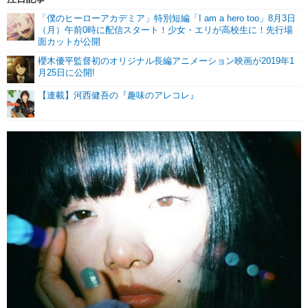
「僕のヒーローアカデミア」特別短編「I am a hero too」8月3日
（月）午前0時に配信スタート！少女・エリが高校生に！先行場
面カットが公開
櫻木優平監督初のオリジナル長編アニメーション映画が2019年1
月25日に公開!
【連載】河西健吾の『趣味のアレコレ』