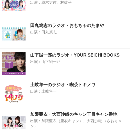
出演：紡木吏佐、林鼓子
田丸篤志のラジオ・おもちゃのたまや
出演：田丸篤志
山下誠一郎のラジオ・YOUR SEICHI BOOKS
出演：山下誠一郎
土岐隼一のラジオ・喫茶トキノワ
出演：土岐隼一
加隈亜衣・大西沙織のキャン丁目キャン番地
出演：加隈亜衣（亜衣キャン）、大西沙織 （さおキャ
ン）