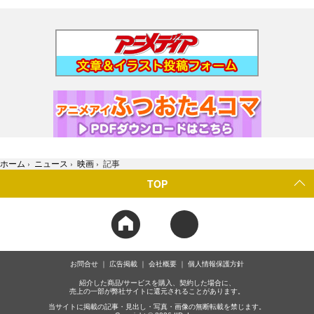
ホーム
›
ニュース
›
映画
›
記事
TOP
お問合せ
広告掲載
会社概要
個人情報保護方針
紹介した商品/サービスを購入、契約した場合に、
売上の一部が弊社サイトに還元されることがあります。
当サイトに掲載の記事・見出し・写真・画像の無断転載を禁じます。