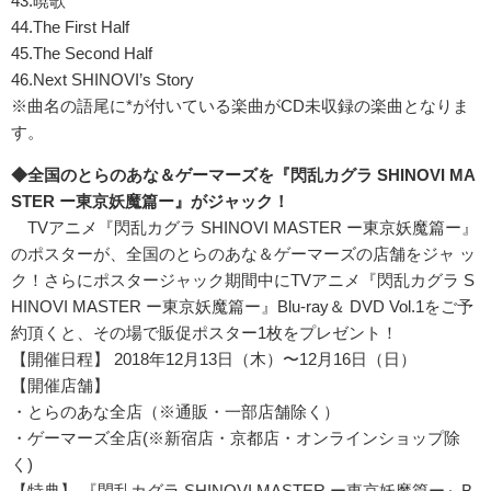
43.暁歌
44.The First Half
45.The Second Half
46.Next SHINOVI’s Story
※曲名の語尾に*が付いている楽曲がCD未収録の楽曲となりま
す。
◆全国のとらのあな＆ゲーマーズを『閃乱カグラ SHINOVI MA
STER ー東京妖魔篇ー』がジャック！
TVアニメ『閃乱カグラ SHINOVI MASTER ー東京妖魔篇ー』
のポスターが、全国のとらのあな＆ゲーマーズの店舗をジャ ッ
ク！さらにポスタージャック期間中にTVアニメ『閃乱カグラ S
HINOVI MASTER ー東京妖魔篇ー』Blu-ray＆ DVD Vol.1をご予
約頂くと、その場で販促ポスター1枚をプレゼント！
【開催日程】 2018年12月13日（木）〜12月16日（日）
【開催店舗】
・とらのあな全店（※通販・一部店舗除く）
・ゲーマーズ全店(※新宿店・京都店・オンラインショップ除
く)
【特典】 『閃乱カグラ SHINOVI MASTER ー東京妖魔篇ー』B