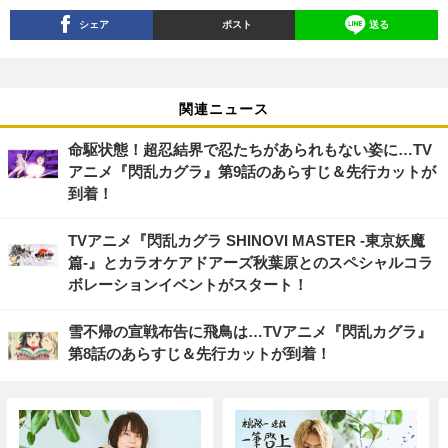
シェア
ポスト
送る
関連ニュース
命駆状態！超忍結界で忍たちがあられもない姿に…TV
アニメ『閃乱カグラ』第9話のあらすじ＆先行カットが
到着！
TVアニメ『閃乱カグラ SHINOVI MASTER -東京妖魔
篇-』とカラオケアドアーズ秋葉原とのスペシャルコラ
ボレーションイベントがスタート！
雪不帰の宣戦布告に飛鳥は…TVアニメ『閃乱カグラ』
第8話のあらすじ＆先行カットが到着！