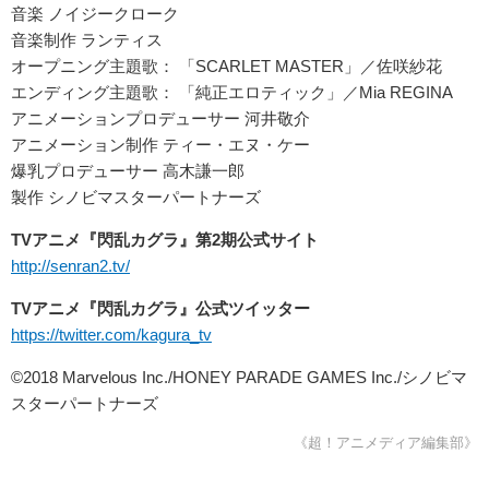
音楽 ノイジークローク
音楽制作 ランティス
オープニング主題歌： 「SCARLET MASTER」／佐咲紗花
エンディング主題歌： 「純正エロティック」／Mia REGINA
アニメーションプロデューサー 河井敬介
アニメーション制作 ティー・エヌ・ケー
爆乳プロデューサー 高木謙一郎
製作 シノビマスターパートナーズ
TVアニメ『閃乱カグラ』第2期公式サイト
http://senran2.tv/
TVアニメ『閃乱カグラ』公式ツイッター
https://twitter.com/kagura_tv
©2018 Marvelous Inc./HONEY PARADE GAMES Inc./シノビマ
スターパートナーズ
《超！アニメディア編集部》