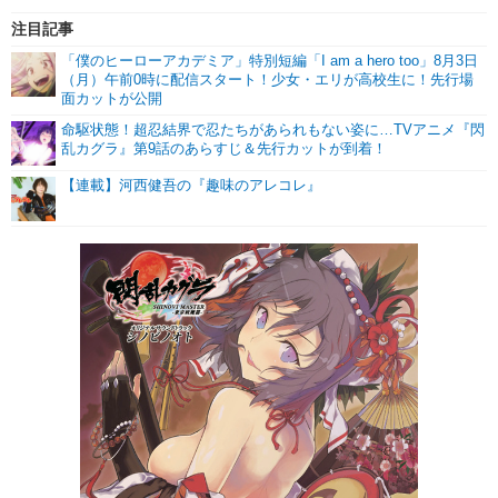
注目記事
「僕のヒーローアカデミア」特別短編「I am a hero too」8月3日
（月）午前0時に配信スタート！少女・エリが高校生に！先行場
面カットが公開
命駆状態！超忍結界で忍たちがあられもない姿に…TVアニメ『閃
乱カグラ』第9話のあらすじ＆先行カットが到着！
【連載】河西健吾の『趣味のアレコレ』