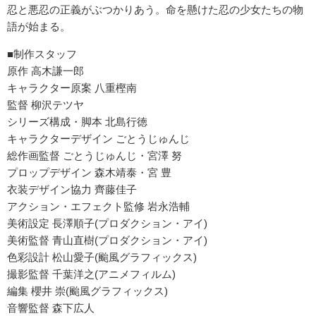
忍と悪忍の正義がぶつかりあう。命を懸けた忍の少女たちの物
語が始まる。
■制作スタッフ
原作 高木謙一郎
キャラクター原案 八重樫南
監督 柳沢テツヤ
シリーズ構成・脚本 北島行徳
キャラクターデザイン ごとうじゅんじ
総作画監督 ごとうじゅんじ・宮澤 努
プロップデザイン 森木靖泰・宮 豊
衣装デザイン協力 齊藤佳子
アクション・エフェクト監修 岩永浩輔
美術設定 長澤順子(プロダクション・アイ)
美術監督 青山直樹(プロダクション・アイ)
色彩設計 松山愛子(颱風グラフィックス)
撮影監督 千葉洋之(アニメフィルム)
編集 櫻井 崇(颱風グラフィックス)
音響監督 森下広人