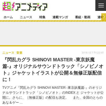
CL
ホーム
ニュース
特集
連載マンガ
番組・動画
連載
ニュース
ニュース一覧
アニメ
特集
ゲーム・アプリ
マンガ
特集一覧
カバー
連載マンガ
2018.12.7 Fri 22:00
ニュース
音楽
映画
音楽
インタビュー
レポート
連載マンガ一覧
連載一覧
番組・動画
『閃乱カグラ SHINOVI MASTER -東京妖魔
グッズ
イベント
篇-』オリジナルサウンドトラック「シノビノオ
ラキりす
番組・動画一覧
ラジオ
連載・ブログ
ト」ジャケットイラストが公開＆無修正版配信
声優
コスプレ
動画
連載・ブログ一覧
コラム
に！
舞台
新帝スタ
編集部ブログ・お知らせ
TVアニメ『閃乱カグラ SHINOVI MASTER -東京妖魔篇-』のオリジ
ナルサウンドトラック「シノビノオト」のINDEX と ジャケットが公
開に。さらに、［無修正版］の配信も決定。 また、全国のとらの
あな＆ゲー …