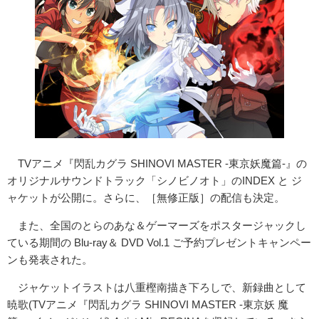
TVアニメ『閃乱カグラ SHINOVI MASTER -東京妖魔篇-』の
オリジナルサウンドトラック「シノビノオト」のINDEX と ジ
ャケットが公開に。さらに、［無修正版］の配信も決定。
また、全国のとらのあな＆ゲーマーズをポスタージャックし
ている期間の Blu-ray＆ DVD Vol.1 ご予約プレゼントキャンペー
ンも発表された。
ジャケットイラストは八重樫南描き下ろしで、新録曲として
暁歌(TVアニメ『閃乱カグラ SHINOVI MASTER -東京妖 魔