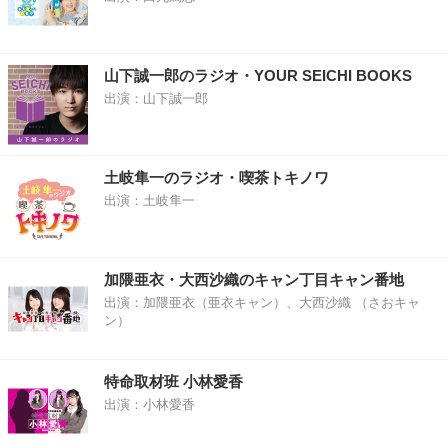
山下誠一郎のラジオ・YOUR SEICHI BOOKS
出演：山下誠一郎
土岐隼一のラジオ・喫茶トキノワ
出演：土岐隼一
加隈亜衣・大西沙織のキャン丁目キャン番地
出演：加隈亜衣（亜衣キャン）、大西沙織 （さおキャ
ン）
特命取材班 小林愛香
出演：小林愛香