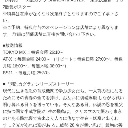
2販促ポスター
※特典は在庫がなくなり次第終了となりますのでご了承下さ
い。
※ご予約、特典付与のオペレーションは店舗により異なりま
す、 詳細は開催店舗に直接お問い合わせ下さい。
■放送情報
TOKYO MX ：毎週金曜 26:10～
AT-X ：毎週金曜 24:00～ （リピート：毎週日曜 27:00〜、毎週
月曜 16:00〜、毎週木曜 08:00〜）
BS11 ：毎週月曜 25:30～
■『閃乱カグラ』シリーズストーリー
現代に生きる忍の育成機関で学ぶ少女たち。一人前の忍になる
ためにその青春の全てを捧げ、お互いに切磋琢磨 しながら戦い
明け暮れる日々を送っている。そんなある日、伝説の忍を祖父
に持つ国立半蔵学院2年生の飛鳥は、 クリスマスで賑わう東京
のとある路地裏で古来より人々に仇なす存在＝妖魔と出くわ
す…!? 光があれば影があ る…総勢 28 名が舞い忍び、最胸の善