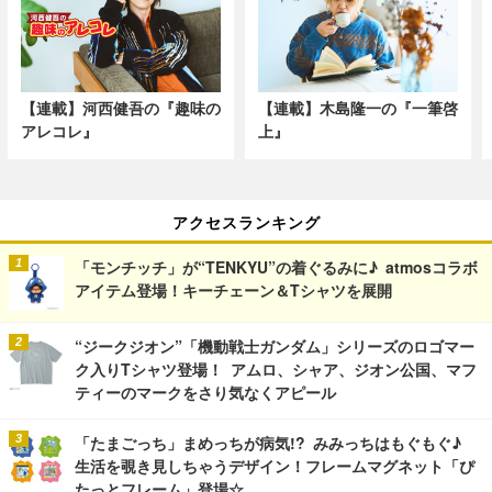
【連載】河西健吾の『趣味の
【連載】木島隆一の『一筆啓
アレコレ』
上』
アクセスランキング
「モンチッチ」が“TENKYU”の着ぐるみに♪ atmosコラボ
アイテム登場！キーチェーン＆Tシャツを展開
“ジークジオン”「機動戦士ガンダム」シリーズのロゴマー
ク入りTシャツ登場！ アムロ、シャア、ジオン公国、マフ
ティーのマークをさり気なくアピール
「たまごっち」まめっちが病気!? みみっちはもぐもぐ♪
生活を覗き見しちゃうデザイン！フレームマグネット「ぴ
たっとフレーム」登場☆