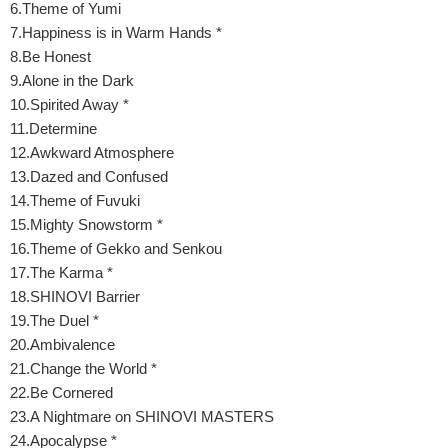
6.Theme of Yumi
7.Happiness is in Warm Hands *
8.Be Honest
9.Alone in the Dark
10.Spirited Away *
11.Determine
12.Awkward Atmosphere
13.Dazed and Confused
14.Theme of Fuvuki
15.Mighty Snowstorm *
16.Theme of Gekko and Senkou
17.The Karma *
18.SHINOVI Barrier
19.The Duel *
20.Ambivalence
21.Change the World *
22.Be Cornered
23.A Nightmare on SHINOVI MASTERS
24.Apocalypse *