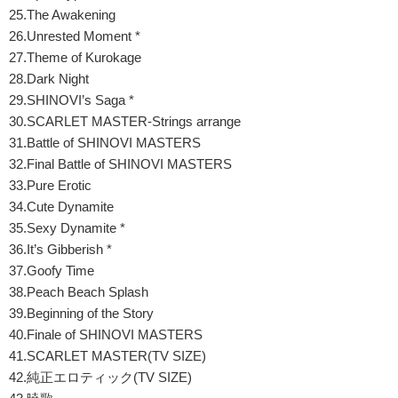
25.The Awakening
26.Unrested Moment *
27.Theme of Kurokage
28.Dark Night
29.SHINOVI’s Saga *
30.SCARLET MASTER-Strings arrange
31.Battle of SHINOVI MASTERS
32.Final Battle of SHINOVI MASTERS
33.Pure Erotic
34.Cute Dynamite
35.Sexy Dynamite *
36.It’s Gibberish *
37.Goofy Time
38.Peach Beach Splash
39.Beginning of the Story
40.Finale of SHINOVI MASTERS
41.SCARLET MASTER(TV SIZE)
42.純正エロティック(TV SIZE)