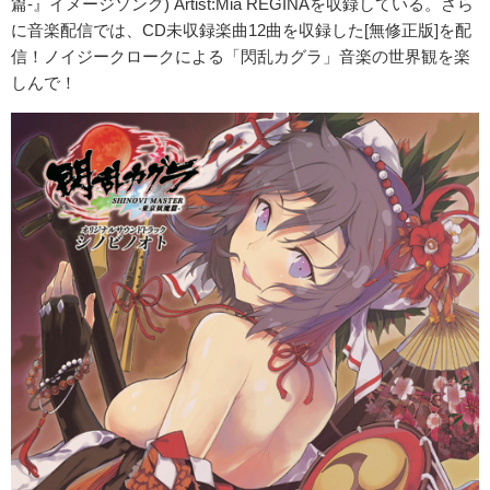
篇-』イメージソング) Artist:Mia REGINAを収録している。さら
に音楽配信では、CD未収録楽曲12曲を収録した[無修正版]を配
信！ノイジークロークによる「閃乱カグラ」音楽の世界観を楽
しんで！