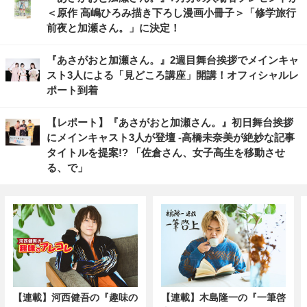
＜原作 高嶋ひろみ描き下ろし漫画小冊子＞「修学旅行
前夜と加瀬さん。」に決定！
『あさがおと加瀬さん。』2週目舞台挨拶でメインキャ
スト3人による「見どころ講座」開講！オフィシャルレ
ポート到着
【レポート】『あさがおと加瀬さん。』初日舞台挨拶
にメインキャスト3人が登壇 -高橋未奈美が絶妙な記事
タイトルを提案!? 「佐倉さん、女子高生を移動させ
る、で」
【連載】河西健吾の『趣味の
【連載】木島隆一の『一筆啓