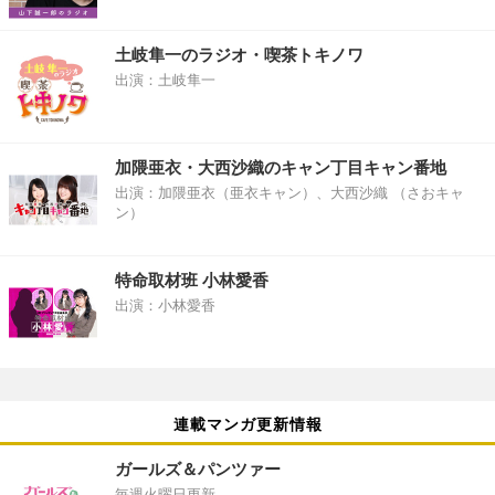
土岐隼一のラジオ・喫茶トキノワ
出演：土岐隼一
加隈亜衣・大西沙織のキャン丁目キャン番地
出演：加隈亜衣（亜衣キャン）、大西沙織 （さおキャ
ン）
特命取材班 小林愛香
出演：小林愛香
連載マンガ更新情報
ガールズ＆パンツァー
毎週火曜日更新