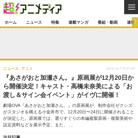
CL
ホーム
ニュース
特集
連載マンガ
番組・動画
連載
ニュース
ニュース一覧
アニメ
特集
ゲーム・アプリ
マンガ
特集一覧
カバー
連載マンガ
2018.12.7 Fri 21:00
ニュース
アニメ
映画
音楽
インタビュー
レポート
連載マンガ一覧
連載一覧
番組・動画
『あさがおと加瀬さん。』原画展が12月20日か
グッズ
イベント
ら開催決定！キャスト・高橋未奈美による「お
ラキりす
番組・動画一覧
ラジオ
連載・ブログ
渡し＆サイン会イベント」がイヴに開催！
声優
コスプレ
動画
連載・ブログ一覧
コラム
劇場OVA『あさがおと加瀬さん。』の原画展が、制作会社ゼクシズ
舞台
新帝スタ
がスタジオを構える小金井市で、12月20日〜24日に開催されること
編集部ブログ・お知らせ
が決定した。原画展では、選りすぐりの本編複製原画・複製美術や
設定資料などを展示予定。また、 …
注目記事