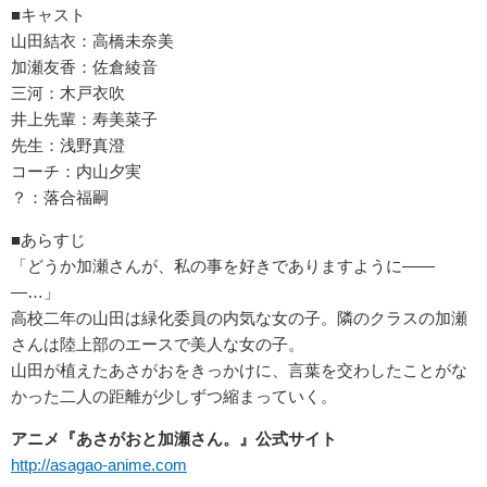
■キャスト
山田結衣：高橋未奈美
加瀬友香：佐倉綾音
三河：木戸衣吹
井上先輩：寿美菜子
先生：浅野真澄
コーチ：内山夕実
？：落合福嗣
■あらすじ
「どうか加瀬さんが、私の事を好きでありますように――
―…」
高校二年の山田は緑化委員の内気な女の子。隣のクラスの加瀬
さんは陸上部のエースで美人な女の子。
山田が植えたあさがおをきっかけに、言葉を交わしたことがな
かった二人の距離が少しずつ縮まっていく。
アニメ『あさがおと加瀬さん。』公式サイト
http://asagao-anime.com