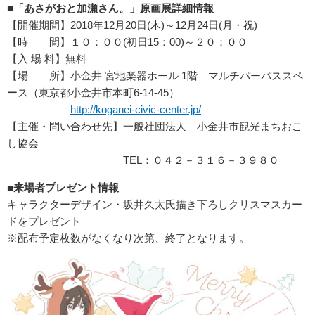
■「あさがおと加瀬さん。」原画展詳細情報
【開催期間】2018年12月20日(木)～12月24日(月・祝)
【時 間】１０：００(初日15：00)～２０：００
【入 場 料】無料
【場 所】小金井 宮地楽器ホール 1階 マルチパーパススペ
ース（東京都小金井市本町6-14-45）
http://koganei-civic-center.jp/
【主催・問い合わせ先】一般社団法人 小金井市観光まちおこ
し協会
TEL：０４２－３１６－３９８０
■来場者プレゼント情報
キャラクターデザイン・坂井久太氏描き下ろしクリスマスカー
ドをプレゼント
※配布予定枚数がなくなり次第、終了となります。