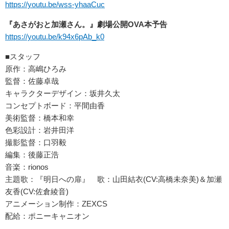
https://youtu.be/wss-yhaaCuc
『あさがおと加瀬さん。』劇場公開OVA本予告
https://youtu.be/k94x6pAb_k0
■スタッフ
原作：高嶋ひろみ
監督：佐藤卓哉
キャラクターデザイン：坂井久太
コンセプトボード：平間由香
美術監督：橋本和幸
色彩設計：岩井田洋
撮影監督：口羽毅
編集：後藤正浩
音楽：rionos
主題歌：『明日への扉』 歌：山田結衣(CV:高橋未奈美)＆加瀬
友香(CV:佐倉綾音)
アニメーション制作：ZEXCS
配給：ポニーキャニオン