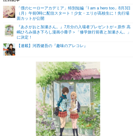
「僕のヒーローアカデミア」特別短編「I am a hero too」8月3日
（月）午前0時に配信スタート！少女・エリが高校生に！先行場
面カットが公開
『あさがおと加瀬さん。』7月分の入場者プレゼントが＜原作 高
嶋ひろみ描き下ろし漫画小冊子＞「修学旅行前夜と加瀬さん。」
に決定！
【連載】河西健吾の『趣味のアレコレ』