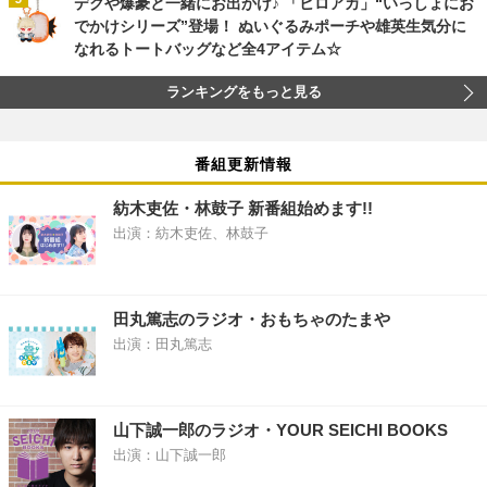
デクや爆豪と一緒にお出かけ♪ 「ヒロアカ」“いっしょにお
でかけシリーズ”登場！ ぬいぐるみポーチや雄英生気分に
なれるトートバッグなど全4アイテム☆
ランキングをもっと見る
番組更新情報
紡木吏佐・林鼓子 新番組始めます!!
出演：紡木吏佐、林鼓子
田丸篤志のラジオ・おもちゃのたまや
出演：田丸篤志
山下誠一郎のラジオ・YOUR SEICHI BOOKS
出演：山下誠一郎