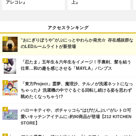
アレコレ』
上』
アクセスランキング
“おにぎりぼうや”がぷにっとやわらか発光☆ 存在感抜群な
のLEDルームライトが新登場
「忍たま」五年生＆六年生をイメージ！手裏剣、髪を結う
仕草…和の趣を感じさせる「MAYLA」パンプス
「東方Project」霊夢、魔理沙、チルノが洗濯ネットになっ
ちゃった♪ 洗濯機の中でぐるぐる回転し続ける姿を思わず
眺めたくなっちゃう!?
ハローキティや、ポチャッコら“はぴだんぶい”がレトロ可
愛いキッチンアイテムに♪約90商品が登場【212 KITCHEN
STORE】