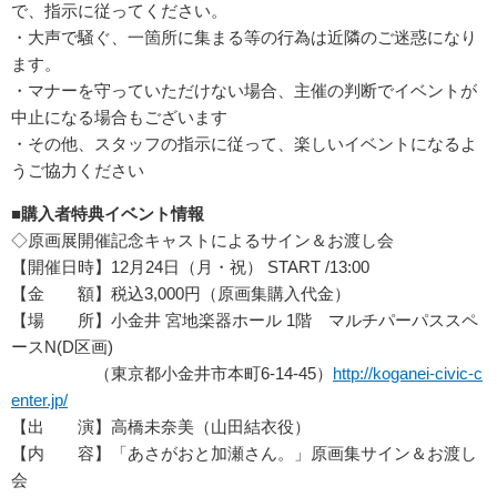
で、指示に従ってください。
・大声で騒ぐ、一箇所に集まる等の行為は近隣のご迷惑になり
ます。
・マナーを守っていただけない場合、主催の判断でイベントが
中止になる場合もございます
・その他、スタッフの指示に従って、楽しいイベントになるよ
うご協力ください
■購入者特典イベント情報
◇原画展開催記念キャストによるサイン＆お渡し会
【開催日時】12月24日（月・祝） START /13:00
【金 額】税込3,000円（原画集購入代金）
【場 所】小金井 宮地楽器ホール 1階 マルチパーパススペ
ースN(D区画)
（東京都小金井市本町6-14-45）
http://koganei-civic-c
enter.jp/
【出 演】高橋未奈美（山田結衣役）
【内 容】「あさがおと加瀬さん。」原画集サイン＆お渡し
会