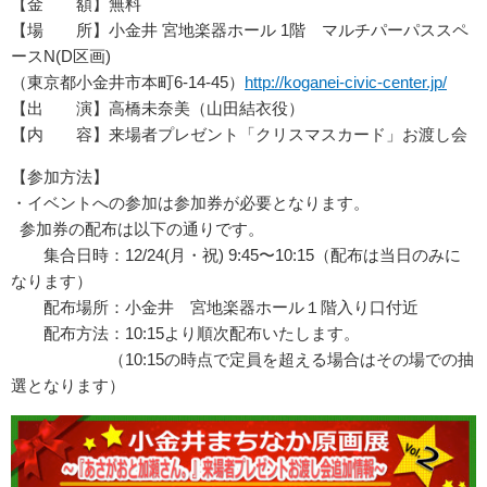
【金 額】無料
【場 所】小金井 宮地楽器ホール 1階 マルチパーパススペ
ースN(D区画)
（東京都小金井市本町6-14-45）
http://koganei-civic-center.jp/
【出 演】高橋未奈美（山田結衣役）
【内 容】来場者プレゼント「クリスマスカード」お渡し会
【参加方法】
・イベントへの参加は参加券が必要となります。
参加券の配布は以下の通りです。
集合日時：12/24(月・祝) 9:45〜10:15（配布は当日のみに
なります）
配布場所：小金井 宮地楽器ホール１階入り口付近
配布方法：10:15より順次配布いたします。
（10:15の時点で定員を超える場合はその場での抽
選となります）