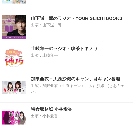
山下誠一郎のラジオ・YOUR SEICHI BOOKS
出演：山下誠一郎
土岐隼一のラジオ・喫茶トキノワ
出演：土岐隼一
加隈亜衣・大西沙織のキャン丁目キャン番地
出演：加隈亜衣（亜衣キャン）、大西沙織 （さおキャ
ン）
特命取材班 小林愛香
出演：小林愛香