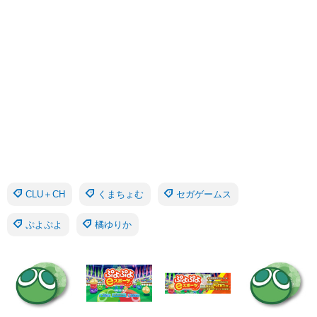
CLU＋CH
くまちょむ
セガゲームス
ぷよぷよ
橘ゆりか