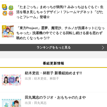
「たまごっち」まめっちが病気!? みみっちはもぐもぐ♪ 生
活を覗き見しちゃうデザイン！フレームマグネット「ぴた
っとフレーム」登場☆
「東方Project」霊夢、魔理沙、チルノが洗濯ネットになっ
ちゃった♪ 洗濯機の中でぐるぐる回転し続ける姿を思わず
眺めたくなっちゃう!?
ランキングをもっと見る
番組更新情報
紡木吏佐・林鼓子 新番組始めます!!
出演：紡木吏佐、林鼓子
田丸篤志のラジオ・おもちゃのたまや
出演：田丸篤志