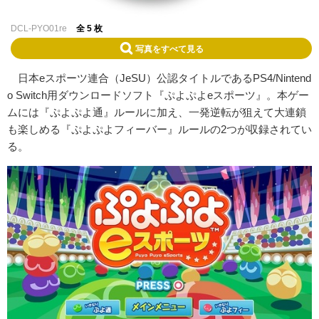
DCL-PYO01re
全 5 枚
写真をすべて見る
日本eスポーツ連合（JeSU）公認タイトルであるPS4/Nintend
o Switch用ダウンロードソフト『ぷよぷよeスポーツ』。本ゲー
ムには『ぷよぷよ通』ルールに加え、一発逆転が狙えて大連鎖
も楽しめる『ぷよぷよフィーバー』ルールの2つが収録されてい
る。