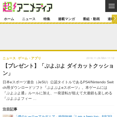
CL
ホーム
ニュース
特集
連載マンガ
番組・動画
連載
ニュース
ニュース一覧
アニメ
特集
ゲーム・アプリ
マンガ
特集一覧
カバー
連載マンガ
2018.11.26 Mon 11:12
ニュース
ゲーム・アプリ
映画
音楽
インタビュー
レポート
連載マンガ一覧
連載一覧
番組・動画
【プレゼント】「ぷよぷよ ダイカットクッショ
グッズ
イベント
ン」
ラキりす
番組・動画一覧
ラジオ
連載・ブログ
日本eスポーツ連合（JeSU）公認タイトルであるPS4/Nintendo Swit
声優
コスプレ
動画
連載・ブログ一覧
コラム
ch用ダウンロードソフト『ぷよぷよeスポーツ』。本ゲームには
舞台
新帝スタ
『ぷよぷよ通』ルールに加え、一発逆転が狙えて大連鎖も楽しめる
編集部ブログ・お知らせ
『ぷよぷよフィー …
注目記事
「僕のヒーローアカデミア」特別短編「I am a hero too」8月3日