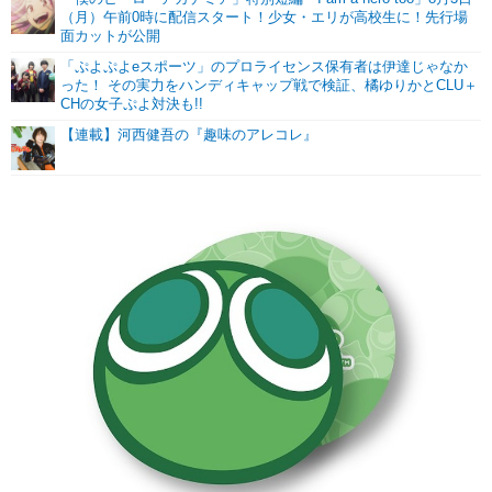
（月）午前0時に配信スタート！少女・エリが高校生に！先行場
面カットが公開
「ぷよぷよeスポーツ」のプロライセンス保有者は伊達じゃなか
った！ その実力をハンディキャップ戦で検証、橘ゆりかとCLU＋
CHの女子ぷよ対決も!!
【連載】河西健吾の『趣味のアレコレ』