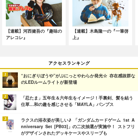
【連載】河西健吾の『趣味の
【連載】木島隆一の『一筆啓
アレコレ』
上』
アクセスランキング
“おにぎりぼうや”がぷにっとやわらか発光☆ 存在感抜群な
のLEDルームライトが新登場
「忍たま」五年生＆六年生をイメージ！手裏剣、髪を結う
仕草…和の趣を感じさせる「MAYLA」パンプス
ラクスの浴衣姿が美しい♪ 「ガンダムカードゲーム 1st A
nniversary Set [PB03]」の二次抽選が実施中！ ストフリ
がデザインされたデッキケースやスリーブも