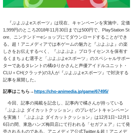
『ぷよぷよeスポーツ』は現在、キャンペーンを実施中。定価
1,999円のところ2018年11月30日までは500円で、PlayStation St
ore、ニンテンドーeショップにてダウンロードすることができ
る。超！アニメディアでは本ゲームの魅力と『ぷよぷよ』の楽
しさをお伝えするべく、『ぷよぷよ』プロライセンスを保有す
るくまちょむ選手と「ぷよぷよeスポーツ」のスペシャルサポー
ターであるタレントの橘ゆりかさんと声優アイドルユニット・
CLU＋CH(クラッチ)の3人が『ぷよぷよeスポーツ』で対決する
記事を展開した。
記事はこちら→
https://cho-animedia.jp/game/67495/
今回、記事の掲載を記念し、記事内で橘さんが持っている
「ぷよぷよ ダイカットクッション」のプレゼントキャンペーン
を実施！ 「ぷよぷよ ダイカットクッション」は12月1日~12月1
6日の間、東急ハンズ梅田店にて行われる「セガフェア」にて発
売されるものである。アニメディア公式Twitter＆超！アニメデ