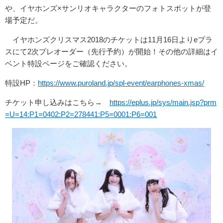
や、イヤホンズ×サンリオキャラクターのフォトスポットが登
場予定だ。
イヤホンズクリスマス2018のチケットは11月16日よりeプラ
スにて2次プレオーダー（先行予約）が開始！その他の詳細はイ
ベント特設ページをご確認ください。
特設HP：
https://www.puroland.jp/spl-event/earphones-xmas/
チケット申し込みはこちら→
https://eplus.jp/sys/main.jsp?prm
=U=14:P1=0402:P2=278441:P5=0001:P6=001