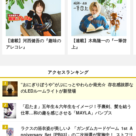
【連載】河西健吾の『趣味の
【連載】木島隆一の『一筆啓
アレコレ』
上』
アクセスランキング
“おにぎりぼうや”がぷにっとやわらか発光☆ 存在感抜群な
のLEDルームライトが新登場
「忍たま」五年生＆六年生をイメージ！手裏剣、髪を結う
仕草…和の趣を感じさせる「MAYLA」パンプス
ラクスの浴衣姿が美しい♪ 「ガンダムカードゲーム 1st A
nniversary Set [PB03]」の二次抽選が実施中！ ストフリ