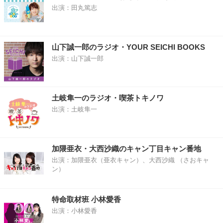
出演：田丸篤志
山下誠一郎のラジオ・YOUR SEICHI BOOKS
出演：山下誠一郎
土岐隼一のラジオ・喫茶トキノワ
出演：土岐隼一
加隈亜衣・大西沙織のキャン丁目キャン番地
出演：加隈亜衣（亜衣キャン）、大西沙織 （さおキャ
ン）
特命取材班 小林愛香
出演：小林愛香