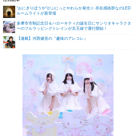
“おにぎりぼうや”がぷにっとやわらか発光☆ 存在感抜群なのLED
ルームライトが新登場
多摩市市制記念日＆ハローキティの誕生日にサンリオキャラクタ
ーのフルラッピングトレインが京王線で運行開始！
【連載】河西健吾の『趣味のアレコレ』