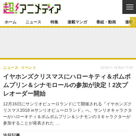
CL
ホーム
ニュース
特集
連載マンガ
番組・動画
連載
ニュース
ニュース一覧
アニメ
特集
ゲーム・アプリ
マンガ
特集一覧
カバー
連載マンガ
2018.11.18 Sun 17:00
ニュース
イベント
映画
音楽
インタビュー
レポート
連載マンガ一覧
連載一覧
番組・動画
イヤホンズクリスマスにハローキティ＆ポムポ
グッズ
イベント
ムプリン＆シナモロールの参加が決定！2次プ
ラキりす
番組・動画一覧
ラジオ
連載・ブログ
レオーダー開始
声優
コスプレ
動画
連載・ブログ一覧
コラム
12月16日にサンリオピューロランドにて開催される『イヤホンズク
舞台
新帝スタ
リスマス2018 inサンリオピューロランド』へ、サンリオキャラクタ
編集部ブログ・お知らせ
ーがハローキティ＆ポムポムプリン＆シナモンの３キャラクターが
参加することが発表された …
注目記事