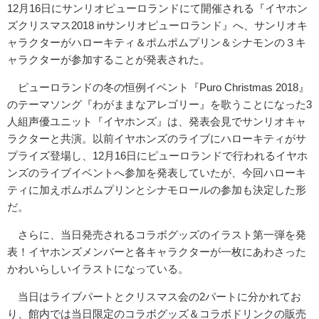
12月16日にサンリオピューロランドにて開催される『イヤホン
ズクリスマス2018 inサンリオピューロランド』へ、サンリオキ
ャラクターがハローキティ＆ポムポムプリン＆シナモンの３キ
ャラクターが参加することが発表された。
ピューロランドの冬の恒例イベント『Puro Christmas 2018』
のテーマソング『わがままなアレゴリー』を歌うことになった3
人組声優ユニット『イヤホンズ』は、発表会見でサンリオキャ
ラクターと共演。以前イヤホンズのライブにハローキティがサ
プライズ登場し、12月16日にピューロランドで行われるイヤホ
ンズのライブイベントへ参加を発表していたが、今回ハローキ
ティに加えポムポムプリンとシナモロールの参加も決定した形
だ。
さらに、当日発売されるコラボグッズのイラスト第一弾を発
表！イヤホンズメンバーと各キャラクターが一枚にあわさった
かわいらしいイラストになっている。
当日はライブパートとクリスマス会の2パートに分かれてお
り、館内では当日限定のコラボグッズ＆コラボドリンクの販売