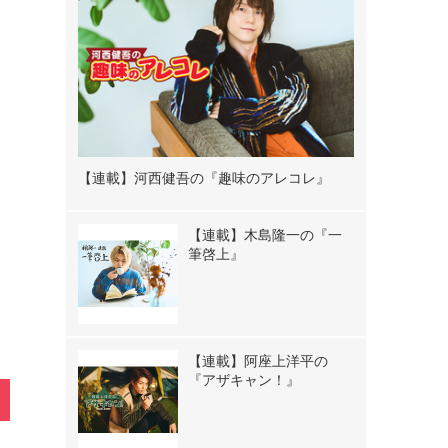
【連載】河西健吾の『趣味のアレコレ』
》
【連載】木島隆一の『一
筆啓上』
【連載】阿座上洋平の
『アザキャン！』