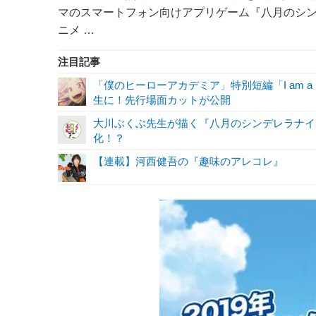
マのスマートフォン向けアプリゲーム『八月のシ
ニメ …
注目記事
「僕のヒーローアカデミア」特別短編「I am a 
生に！先行場面カットが公開
大川ぶくぶ先生が描く『八月のシンデレラナイ
化！？
【連載】河西健吾の『趣味のアレコレ』