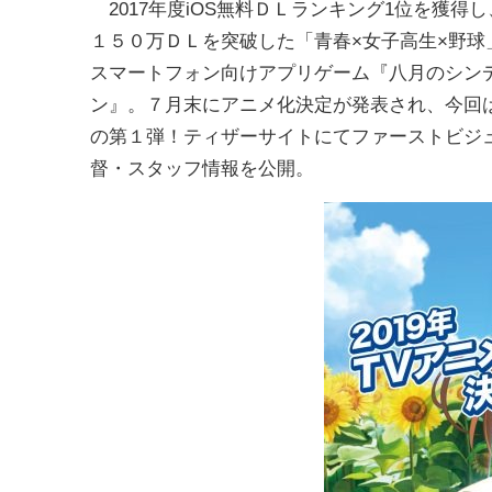
2017年度iOS無料ＤＬランキング1位を獲得し
１５０万ＤＬを突破した「青春×女子高生×野球
スマートフォン向けアプリゲーム『八月のシン
ン』。７月末にアニメ化決定が発表され、今回
の第１弾！ティザーサイトにてファーストビジ
督・スタッフ情報を公開。