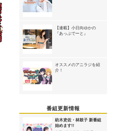
【連載】小日向ゆかの
『あっぷでーと』
！
オススメのアニラジを紹
開
介！
番組更新情報
紡木吏佐・林鼓子 新番組
始めます!!