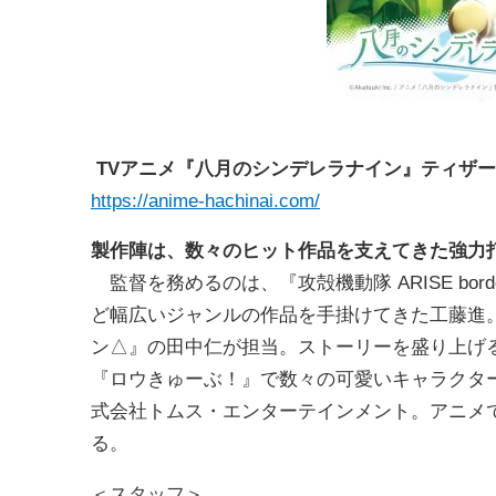
TVアニメ『八月のシンデレラナイン』ティザ
https://anime-hachinai.com/
製作陣は、数々のヒット作品を支えてきた強力
監督を務めるのは、『攻殻機動隊 ARISE border:
ど幅広いジャンルの作品を手掛けてきた工藤進。
ン△』の田中仁が担当。ストーリーを盛り上げ
『ロウきゅーぶ！』で数々の可愛いキャラクタ
式会社トムス・エンターテインメント。アニメ
る。
＜スタッフ＞