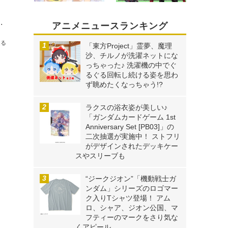
ャで初登場！サイングッズがもらえるキャンペーンも実施
アニメニュースランキング
送る
「東方Project」霊夢、魔理
沙、チルノが洗濯ネットにな
っちゃった♪ 洗濯機の中でぐ
るぐる回転し続ける姿を思わ
ず眺めたくなっちゃう!?
ラクスの浴衣姿が美しい♪
「ガンダムカードゲーム 1st
Anniversary Set [PB03]」の
二次抽選が実施中！ ストフリ
がデザインされたデッキケー
スやスリーブも
“ジークジオン”「機動戦士ガ
ンダム」シリーズのロゴマー
ク入りTシャツ登場！ アム
ロ、シャア、ジオン公国、マ
フティーのマークをさり気な
くアピール