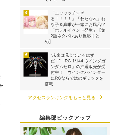
「エッッッチすぎ
る！！！！」「わたなれ」れ
な子＆真唯が一緒にお風呂!?
「ホテルイベント発生」【第
2話ネタバレあり反応まと
め】
“未来は見えているはず
だ！”「RG 1/144 ウイングガ
ンダムゼロ」の抽選販売が受
付中！ ウイングバインダー
な
にRGならではのギミックを
搭載
ャ
アクセスランキングをもっと見る
株
編集部ピックアップ