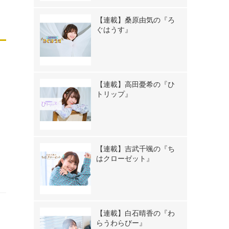
【連載】桑原由気の『ろ
ぐはうす』
【連載】高田憂希の『ひ
トリップ』
【連載】吉武千颯の『ち
はクローゼット』
【連載】白石晴香の『わ
らうわらびー』