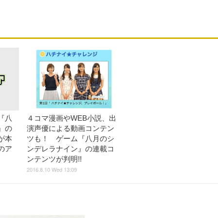
『八
４コマ漫画やWEB小説、出
』の
演声優による動画コンテン
が本
ツも！ ゲーム『八月のシ
のア
ンデレラナイン』の連載コ
ンテンツが判明!!
2016.8.10 Wed 13:09