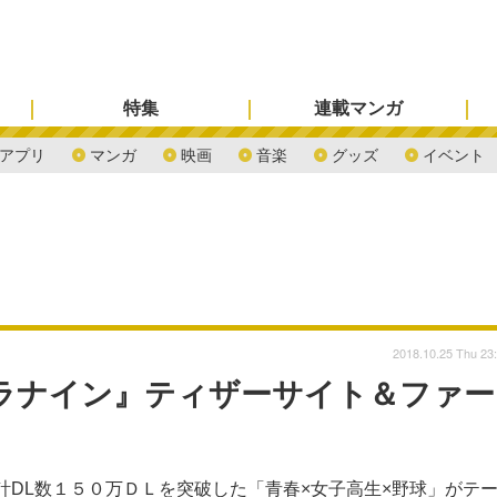
特集
連載マンガ
アプリ
マンガ
映画
音楽
グッズ
イベント
2018.10.25 Thu 23
ラナイン』ティザーサイト＆ファー
累計DL数１５０万ＤＬを突破した「青春×女子高生×野球」がテ