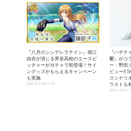
『八月のシンデレラナイン』堀江
『ハチナ
由衣が演じる界皇高校のエースピ
鬱』がコ
ッチャーがガチャで初登場！サイ
ー・野田
ングッズがもらえるキャンペーン
ビュー!!
も実施
スシナリ
2021.5.15 Sat 17:05
ラストも
2021.4.30 Fri 1