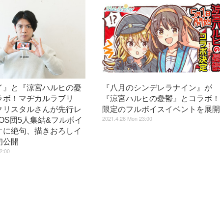
イ』と『涼宮ハルヒの憂
『八月のシンデレラナイン』が
ラボ！マヂカルラブリ
『涼宮ハルヒの憂鬱』とコラボ
クリスタルさんが先行レ
限定のフルボイスイベントを展
2021.4.26 Mon 23:00
 SOS団5人集結&フルボイ
オに絶句、描きおろしイ
初公開
2:00