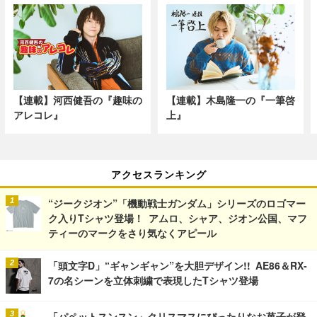
【連載】河西健吾の『趣味の
【連載】木島隆一の『一筆啓
アレコレ』
上』
アクセスランキング
“ジークジオン”「機動戦士ガンダム」シリーズのロゴマー
ク入りTシャツ登場！ アムロ、シャア、ジオン公国、マフ
ティーのマークをさり気なくアピール
「頭文字D」“ギャンギャン”を大胆デザイン!! AE86＆RX-
7の名シーンを立体刺繍で表現したTシャツ登場
「パペットスンスン」クリスマスにぴったりなお菓子が登