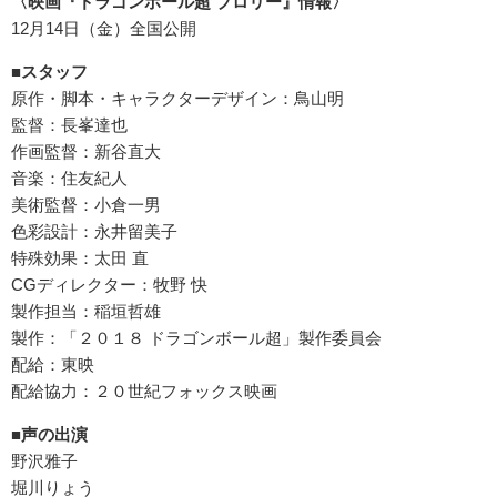
〈映画『ドラゴンボール超 ブロリー』情報〉
12月14日（金）全国公開
■スタッフ
原作・脚本・キャラクターデザイン：鳥山明
監督：長峯達也
作画監督：新谷直大
音楽：住友紀人
美術監督：小倉一男
色彩設計：永井留美子
特殊効果：太田 直
CGディレクター：牧野 快
製作担当：稲垣哲雄
製作：「２０１８ ドラゴンボール超」製作委員会
配給：東映
配給協力：２０世紀フォックス映画
■声の出演
野沢雅子
堀川りょう