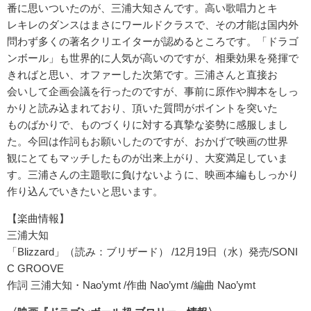
番に思いついたのが、三浦大知さんです。高い歌唱力とキ
レキレのダンスはまさにワールドクラスで、その才能は国内外
問わず多くの著名クリエイターが認めるところです。「ドラゴ
ンボール」も世界的に人気が高いのですが、相乗効果を発揮で
きればと思い、オファーした次第です。三浦さんと直接お
会いして企画会議を行ったのですが、事前に原作や脚本をしっ
かりと読み込まれており、頂いた質問がポイントを突いた
ものばかりで、ものづくりに対する真摯な姿勢に感服しまし
た。今回は作詞もお願いしたのですが、おかげで映画の世界
観にとてもマッチしたものが出来上がり、大変満足していま
す。三浦さんの主題歌に負けないように、映画本編もしっかり
作り込んでいきたいと思います。
【楽曲情報】
三浦大知
「Blizzard」（読み：ブリザード） /12月19日（水）発売/SONI
C GROOVE
作詞 三浦大知・Nao’ymt /作曲 Nao’ymt /編曲 Nao’ymt