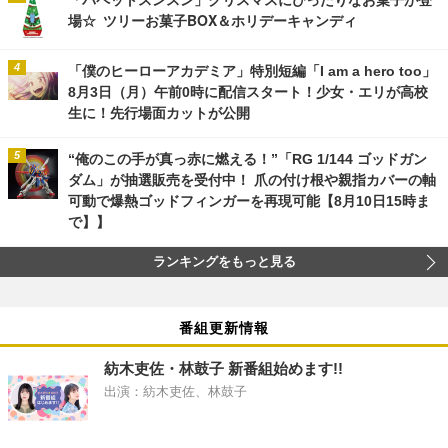
場☆ ツリーお菓子BOX＆ホリデーキャンディ
「僕のヒーローアカデミア」特別短編「I am a hero too」
8月3日（月）午前0時に配信スタート！少女・エリが高校
生に！先行場面カットが公開
“俺のこの手が真っ赤に燃える！”「RG 1/144 ゴッドガン
ダム」が抽選販売を受付中！ 爪の付け根や親指カバーの軸
可動で爆熱ゴッドフィンガーを再現可能【8月10日15時ま
で】】
ランキングをもっと見る
番組更新情報
紡木吏佐・林鼓子 新番組始めます!!
出演：紡木吏佐、林鼓子