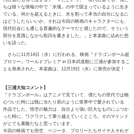
ちは様々な情報の中で「氷塊」の中で固まっているように生き
ている。何かを超えるときに、氷を割って本当の自分になるに
はどうしたらいいか。それは今回の映画のキャラクターにも、
現代社会にも通じる普遍的なテーマだと感じたので、そういう
部分を意識しながら歌詞を書きました。」と本楽曲に込めた想
いを語った。
さらに11月14日（水）に行われる、映画『ドラゴンボール超
ブロリー』ワールドプレミア in 日本武道館に三浦が参加するこ
とも発表された。本楽曲は、12月19日（水）に発売が決定！
【三浦大知コメント】
『ドラゴンボール』はアニメで見ていて、僕たちの世代では物
心ついた時には既に当たり前のように世界中で愛されている
作品でした。悟空の魅力は、自分より強い巨大なものにぶつか
った時に、ワクワクして乗り越えていくところ。そのマインド
がとても素敵だなと思っています。
今回の映画でも悟空、ベジータ、ブロリーたちサイヤ人それぞ