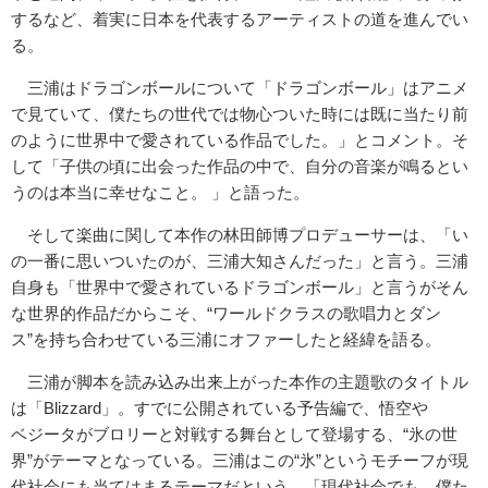
するなど、着実に日本を代表するアーティストの道を進んでい
る。
三浦はドラゴンボールについて「ドラゴンボール」はアニメ
で見ていて、僕たちの世代では物心ついた時には既に当たり前
のように世界中で愛されている作品でした。」とコメント。そ
して「子供の頃に出会った作品の中で、自分の音楽が鳴るとい
うのは本当に幸せなこと。 」と語った。
そして楽曲に関して本作の林田師博プロデューサーは、「い
の一番に思いついたのが、三浦大知さんだった」と言う。三浦
自身も「世界中で愛されているドラゴンボール」と言うがそん
な世界的作品だからこそ、“ワールドクラスの歌唱力とダン
ス”を持ち合わせている三浦にオファーしたと経緯を語る。
三浦が脚本を読み込み出来上がった本作の主題歌のタイトル
は「Blizzard」。すでに公開されている予告編で、悟空や
ベジータがブロリーと対戦する舞台として登場する、“氷の世
界”がテーマとなっている。三浦はこの“氷”というモチーフが現
代社会にも当てはまるテーマだという。「現代社会でも、僕た