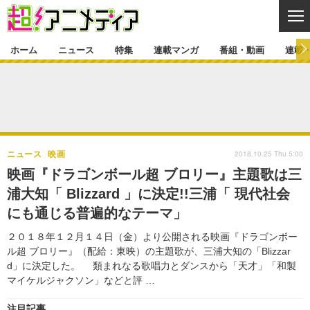
CL
ホーム
ニュース
特集
連載マンガ
番組・動画
連載
ニュース
ニュース一覧
アニメ
特集
ゲーム・アプリ
マンガ
特集一覧
カバー
連載マンガ
2018.10.25 Thu 5:00
ニュース
映画
映画
音楽
インタビュー
レポート
連載マンガ一覧
連載一覧
番組・動画
映画『ドラゴンボール超 ブロリー』主題歌は三
グッズ
イベント
浦大知「 Blizzard 」に決定!!三浦「 現代社会
ラキりす
番組・動画一覧
ラジオ
連載・ブログ
にも通じる普遍的なテーマ」
声優
コスプレ
動画
連載・ブログ一覧
コラム
２０１８年１２月１４日（金）より公開される映画『ドラゴンボー
舞台
新帝スタ
ル超 ブロリー』（配給：東映）の主題歌が、三浦大知の「Blizzar
編集部ブログ・お知らせ
d」に決定した。 類まれなる歌唱力とダンスから「天才」「和製
マイケルジャクソン」などと評 …
注目記事