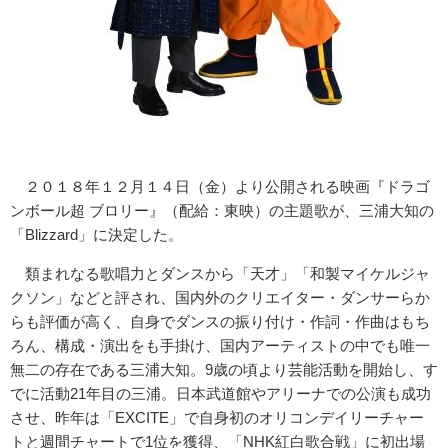
２０１８年１２月１４日（金）より公開される映画『ドラゴ
ンボール超 ブロリー』（配給：東映）の主題歌が、三浦大知の
「Blizzard」に決定した。
類まれなる歌唱力とダンスから「天才」「和製マイケルジャ
クソン」などと評され、国内外のクリエイター・ダンサーらか
らも評価が高く、自身でダンスの振り付け・作詞・作曲はもち
ろん、構成・演出をも手掛け、国内アーティストの中でも唯一
無二の存在である三浦大知。9歳の頃より芸能活動を開始し、す
でに活動21年目の三浦。日本武道館やアリーナでの公演も成功
させ、昨年は「EXCITE」で自身初のオリコンデイリーチャー
トと週間チャートで1位を獲得、「NHK紅白歌合戦」に初出場