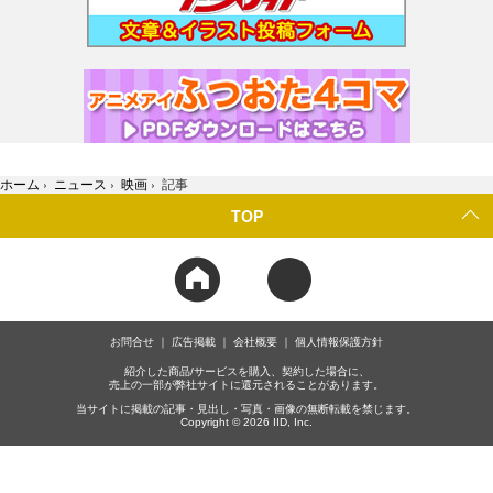
ホーム
›
ニュース
›
映画
›
記事
TOP
お問合せ
広告掲載
会社概要
個人情報保護方針
紹介した商品/サービスを購入、契約した場合に、
売上の一部が弊社サイトに還元されることがあります。
当サイトに掲載の記事・見出し・写真・画像の無断転載を禁じます。
Copyright © 2026 IID, Inc.