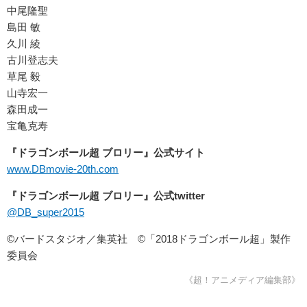
中尾隆聖
島田 敏
久川 綾
古川登志夫
草尾 毅
山寺宏一
森田成一
宝亀克寿
『ドラゴンボール超 ブロリー』公式サイト
www.DBmovie-20th.com
『ドラゴンボール超 ブロリー』公式twitter
@DB_super2015
©バードスタジオ／集英社 ©「2018ドラゴンボール超」製作
委員会
《超！アニメディア編集部》