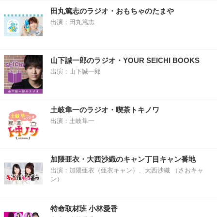
田丸篤志のラジオ・おもちゃのたまや
出演：田丸篤志
山下誠一郎のラジオ・YOUR SEICHI BOOKS
出演：山下誠一郎
土岐隼一のラジオ・喫茶トキノワ
出演：土岐隼一
加隈亜衣・大西沙織のキャン丁目キャン番地
出演：加隈亜衣（亜衣キャン）、大西沙織 （さおキャ
ン）
特命取材班 小林愛香