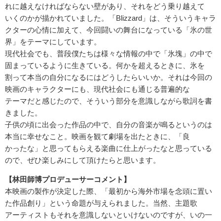
れに越えなければならない壁があり、それをどう乗り越えて
いくのかが描かれていました。「Blizzard」は、そういうキャラ
クターの心情に加えて、今回闘いの舞台になっている「氷の世
界」をテーマにしています。
現代社会でも、普段僕たちは様々な情報の中で「氷塊」の中で
固まっているように生きている。何かを超えるときに、氷を
割って本当の自分になるにはどうしたらいいか。それは今回の
映画のキャラクターにも、現代社会にも通じる普遍的な
テーマだと感じたので、そういう部分を意識しながら歌詞を書
きました。
子供の頃に出会った作品の中で、自分の音楽が鳴るというのは
本当に幸せなこと。映画を観て劇場を出たときに、「良
かったな」と思ってもらえる楽曲に仕上がったなと思っている
ので、ぜひ楽しみにして頂けたらと思います。
【林田師博プロデューサーコメント】
本映画の製作が決定した際、「最初から海外市場を念頭に置い
た作品創り」という命題が与えられました。当然、主題歌
アーティストもそれを意識しないといけないのですが、いの一