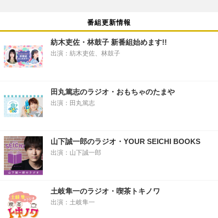
番組更新情報
紡木吏佐・林鼓子 新番組始めます!!
出演：紡木吏佐、林鼓子
田丸篤志のラジオ・おもちゃのたまや
出演：田丸篤志
山下誠一郎のラジオ・YOUR SEICHI BOOKS
出演：山下誠一郎
土岐隼一のラジオ・喫茶トキノワ
出演：土岐隼一