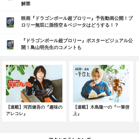
解禁
映画『ドラゴンボール超ブロリー』予告動画公開！ブ
ロリー無双に孫悟空＆ベジータはどうする！？
『ドラゴンボール超ブロリー』ポスタービジュアル公
開！鳥山明先生のコメントも
【連載】河西健吾の『趣味の
【連載】木島隆一の『一筆啓
アレコレ』
上』