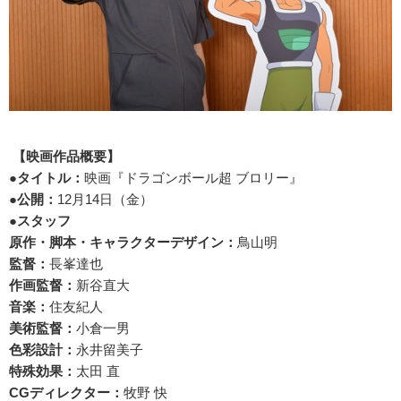
【映画作品概要】
●タイトル：
映画『ドラゴンボール超 ブロリー』
●公開：
12月14日（金）
●スタッフ
原作・脚本・キャラクターデザイン：
鳥山明
監督：
長峯達也
作画監督：
新谷直大
音楽：
住友紀人
美術監督：
小倉一男
色彩設計：
永井留美子
特殊効果：
太田 直
CGディレクター：
牧野 快