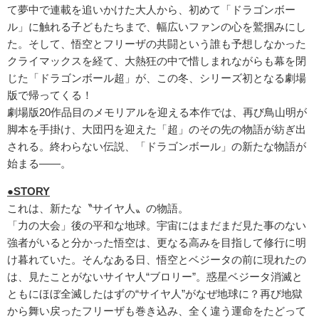
て夢中で連載を追いかけた大人から、初めて「ドラゴンボー
ル」に触れる子どもたちまで、幅広いファンの心を鷲掴みにし
た。そして、悟空とフリーザの共闘という誰も予想しなかった
クライマックスを経て、大熱狂の中で惜しまれながらも幕を閉
じた「ドラゴンボール超」が、この冬、シリーズ初となる劇場
版で帰ってくる！
劇場版20作品目のメモリアルを迎える本作では、再び鳥山明が
脚本を手掛け、大団円を迎えた「超」のその先の物語が紡ぎ出
される。終わらない伝説、「ドラゴンボール」の新たな物語が
始まる――。
●STORY
これは、新たな〝サイヤ人〟の物語。
「力の大会」後の平和な地球。宇宙にはまだまだ見た事のない
強者がいると分かった悟空は、更なる高みを目指して修行に明
け暮れていた。そんなある日、悟空とベジータの前に現れたの
は、見たことがないサイヤ人“ブロリー”。惑星ベジータ消滅と
ともにほぼ全滅したはずの“サイヤ人”がなぜ地球に？再び地獄
から舞い戻ったフリーザも巻き込み、全く違う運命をたどって