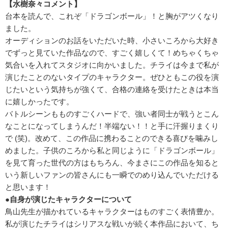
【水樹奈々コメント】
台本を読んで、これぞ「ドラゴンボール」！と胸がアツくなり
ました。
オーディションのお話をいただいた時、小さいころから大好き
でずっと見ていた作品なので、すごく嬉しくて！めちゃくちゃ
気合いを入れてスタジオに向かいました。チライは今まで私が
演じたことのないタイプのキャラクター。ぜひともこの役を演
じたいという気持ちが強くて、合格の連絡を受けたときは本当
に嬉しかったです。
バトルシーンもものすごくハードで、強い者同士が戦うとこん
なことになってしまうんだ！半端ない！！と手に汗握りまくり
で (笑)。改めて、この作品に携わることのできる喜びを噛みし
めました。子供のころから私と同じように「ドラゴンボール」
を見て育った世代の方はもちろん、今まさにこの作品を知ると
いう新しいファンの皆さんにも一瞬でのめり込んでいただける
と思います！
●自身が演じたキャラクターについて
鳥山先生が描かれているキャラクターはものすごく表情豊か。
私が演じたチライはシリアスな戦いが続く本作品において、ち