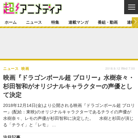
CL
ホーム
ニュース
特集
連載マンガ
番組・動画
連載
ニュース
ニュース一覧
アニメ
特集
ゲーム・アプリ
マンガ
特集一覧
カバー
連載マンガ
2018.9.12 Wed 7:00
ニュース
映画
映画
音楽
インタビュー
レポート
連載マンガ一覧
連載一覧
番組・動画
映画『ドラゴンボール超 ブロリー』水樹奈々・
グッズ
イベント
杉田智和がオリジナルキャラクターの声優とし
ラキりす
番組・動画一覧
ラジオ
連載・ブログ
て決定
声優
コスプレ
動画
連載・ブログ一覧
コラム
2018年12月14日(金)より公開される映画『ドラゴンボール超 ブロリ
舞台
新帝スタ
ー』(配給：東映)のオリジナルキャラクターであるチライの声優が
編集部ブログ・お知らせ
水樹奈々、レモの声優が杉田智和に決定した。 水樹と杉田が演じ
る「チライ」と「レモ」 …
注目記事