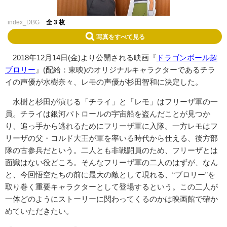
index_DBG
全 3 枚
写真をすべて見る
2018年12月14日(金)より公開される映画『
ドラゴンボール超
ブロリー
』(配給：東映)のオリジナルキャラクターであるチラ
イの声優が水樹奈々、レモの声優が杉田智和に決定した。
水樹と杉田が演じる「チライ」と「レモ」はフリーザ軍の一
員。チライは銀河パトロールの宇宙船を盗んだことが見つか
り、追っ手から逃れるためにフリーザ軍に入隊。一方レモはフ
リーザの父・コルド大王が軍を率いる時代から仕える、後方部
隊の古参兵だという。二人とも非戦闘員のため、フリーザとは
面識はない役どころ。そんなフリーザ軍の二人のはずが、なん
と、今回悟空たちの前に最大の敵として現れる、“ブロリー”を
取り巻く重要キャラクターとして登場するという。この二人が
一体どのようにストーリーに関わってくるのかは映画館で確か
めていただきたい。