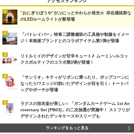
アクセスランキング
“おにぎりぼうや”がぷにっとやわらか発光☆ 存在感抜群な
のLEDルームライトが新登場
「パトレイバー」特車二課整備班の工具箱や制服をイメー
ジ！本格派ブランドとのコラボアイテム第1弾が登場
リトルミイのデザインが甘辛キュート♪ ムーミン×ルコッ
クスポルティフのコラボ第3弾が登場！
「サンリオ」キティがリボンに乗ったり、ポップコーンに
なったり!?エッジの効いたデザインが目を引く♪ トートバ
ッグやポーチが登場
ラクスの浴衣姿が美しい♪ 「ガンダムカードゲーム 1st An
niversary Set [PB03]」の二次抽選が実施中！ ストフリが
デザインされたデッキケースやスリーブも
ランキングをもっと見る