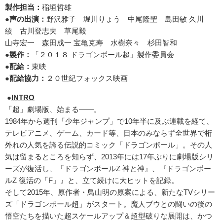
製作担当：
稲垣哲雄
●声の出演：
野沢雅子 堀川りょう 中尾隆聖 島田敏 久川
綾 古川登志夫 草尾毅
山寺宏一 森田成一 宝亀克寿 水樹奈々 杉田智和
●製作：
「２０１８ ドラゴンボール超」製作委員会
●配給：
東映
●配給協力：
２０世紀フォックス映画
●
INTRO
「超」劇場版、始まる――。
1984年から週刊「少年ジャンプ」で10年半に及ぶ連載を経て、
テレビアニメ、ゲーム、カード等、日本のみならず全世界で桁
外れの人気を誇る伝説的コミック「ドラゴンボール」。その人
気は留まるところを知らず、2013年には17年ぶりに劇場版シリ
ーズが復活し、『ドラゴンボールZ 神と神』、『ドラゴンボー
ルZ 復活の「F」』と、立て続けに大ヒットを記録。
そして2015年、原作者・鳥山明の原案による、新たなTVシリー
ズ「ドラゴンボール超」がスタート。魔人ブウとの闘いの後の
悟空たちを描いた超スケールアップ＆超型破りな展開は、かつ