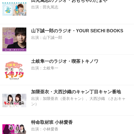
田丸篤志のラジオ・おもちゃのたまや
出演：田丸篤志
山下誠一郎のラジオ・YOUR SEICHI BOOKS
出演：山下誠一郎
土岐隼一のラジオ・喫茶トキノワ
出演：土岐隼一
加隈亜衣・大西沙織のキャン丁目キャン番地
出演：加隈亜衣（亜衣キャン）、大西沙織 （さおキャ
ン）
特命取材班 小林愛香
出演：小林愛香