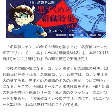
「名探偵コナン」の全ての情報が詰まった『名探偵コナン公
式アプリ』にて、「黒ずくめの組織特集Vol.2」を、本日10月15
日(月)から11月5日(月)までの期間限定で実施決定！
今後の展開が気になる、コナンと黒ずくめの組織の対決。10
月18日に発売される『名探偵コナン』95巻では、コナン史上最
大の謎である、黒ずくめの組織のボスの正体が、ついに明らか
になる。そこで、今回はキールこと水無怜奈を巡る、FBIと組織
の対決を描いた長編シリーズ「赤と黒のクラッシュ」のエピソ
ードを集めた。『名探偵コナン公式アプリ』内にて、全5エピソ
ード21話を、1日1話無料で読むことができる。