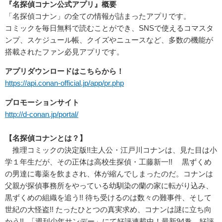
『名探偵コナン公式アプリ』概要
「名探偵コナン」の全ての情報が詰まったアプリです。
コミックを毎日無料で読むことができ、SNSで使えるコマスタ
ンプ、スケジュール帳、クイズやニュースなど、多数の機能が
搭載されたファン必見アプリです。
アプリダウンロードはこちらから！
https://api.conan-official.jp/app/pr.php
プロモーションサイト
http://d-conan.jp/portal/
【名探偵コナンとは？】
推理コミックの決定版!!主人公・江戸川コナンは、見た目は小
学１年生だが、その正体は高校生探偵・工藤新一!! 黒ずくめ
の男達に毒薬を飲まされ、体が縮んでしまったのだ。コナンは
父親が探偵事務所をやっている幼馴染の蘭の家に転がり込み、
黒ずくめの組織を追う!! 待ち受けるのは数々の難事件、そして
世紀の大怪盗!! たったひとつの真実求め、コナンは謎に立ち向
かう!! 「週刊少年サンデー」にて好評連載中！最新94巻、好評