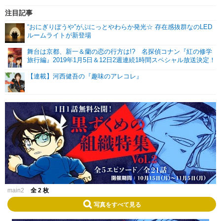
注目記事
“おにぎりぼうや”がぷにっとやわらか発光☆ 存在感抜群なのLED
ルームライトが新登場
舞台は京都、新一＆蘭の恋の行方は!? 名探偵コナン『紅の修学
旅行編』2019年1月5日＆12日2週連続1時間スペシャル放送決定！
【連載】河西健吾の『趣味のアレコレ』
main2
全 2 枚
写真をすべて見る