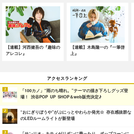
【連載】河西健吾の『趣味の
【連載】木島隆一の『一筆啓
アレコレ』
上』
アクセスランキング
「100カノ」“雨のち晴れ。”テーマの描き下ろしグッズ登
場！ 渋谷POP UP SHOP＆web販売決定♪
“おにぎりぼうや”がぷにっとやわらか発光☆ 存在感抜群な
のLEDルームライトが新登場
「サンリオ」キティがリボンに乗ったり、ポップコーンに