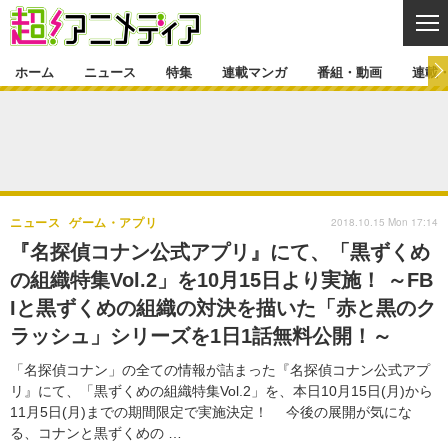
CL
ホーム
ニュース
特集
連載マンガ
番組・動画
連載
ニュース
ニュース一覧
アニメ
特集
ゲーム・アプリ
マンガ
特集一覧
カバー
連載マンガ
2018.10.15 Mon 17:14
ニュース
ゲーム・アプリ
映画
音楽
インタビュー
レポート
連載マンガ一覧
連載一覧
番組・動画
『名探偵コナン公式アプリ』にて、「黒ずくめ
グッズ
イベント
の組織特集Vol.2」を10月15日より実施！ ～FB
ラキりす
番組・動画一覧
ラジオ
連載・ブログ
Iと黒ずくめの組織の対決を描いた「赤と黒のク
声優
コスプレ
動画
連載・ブログ一覧
コラム
ラッシュ」シリーズを1日1話無料公開！～
舞台
新帝スタ
編集部ブログ・お知らせ
「名探偵コナン」の全ての情報が詰まった『名探偵コナン公式アプ
リ』にて、「黒ずくめの組織特集Vol.2」を、本日10月15日(月)から
11月5日(月)までの期間限定で実施決定！ 今後の展開が気にな
る、コナンと黒ずくめの …