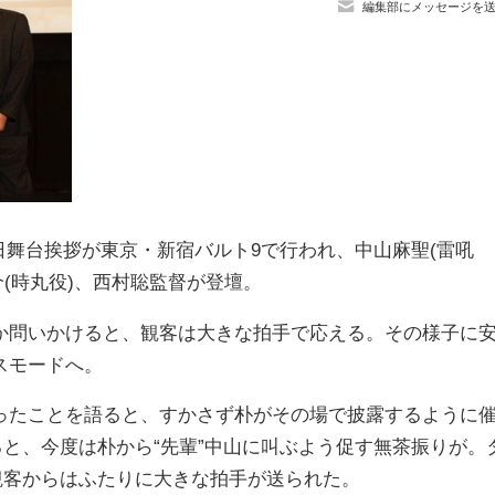
編集部にメッセージを
の初日舞台挨拶が東京・新宿バルト9で行われ、中山麻聖(雷吼
介(時丸役)、西村聡監督が登壇。
問いかけると、観客は大きな拍手で応える。その様子に
スモードへ。
たことを語ると、すかさず朴がその場で披露するように
ると、今度は朴から“先輩”中山に叫ぶよう促す無茶振りが。
観客からはふたりに大きな拍手が送られた。