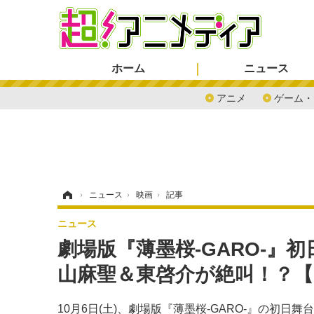
ホーム
ニュース
アニメ
ゲーム・
ホーム
›
ニュース
›
映画
›
記事
ニュース
劇場版『薄墨桜-GARO-』
山麻聖＆東啓介が絶叫！？
10月6日(土)、劇場版『薄墨桜-GARO-』の初