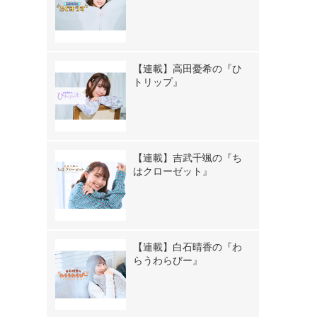
【連載】高田憂希の『ひ
トリップ』
【連載】吉武千颯の『ち
はクローゼット』
【連載】白石晴香の『わ
らうわらびー』