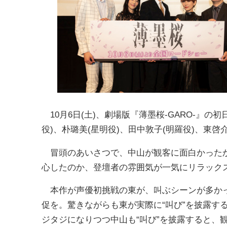
10月6日(土)、劇場版『薄墨桜-GARO-』
役)、朴璐美(星明役)、田中敦子(明羅役)、東啓
冒頭のあいさつで、中山が観客に面白かったか
心したのか、登壇者の雰囲気が一気にリラック
本作が声優初挑戦の東が、叫ぶシーンが多かっ
促を。驚きながらも東が実際に“叫び”を披露す
ジタジになりつつ中山も“叫び”を披露すると、