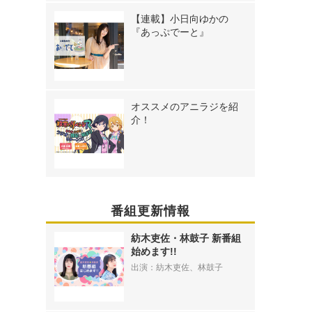
【連載】小日向ゆかの
『あっぷでーと』
オススメのアニラジを紹
介！
番組更新情報
紡木吏佐・林鼓子 新番組
始めます!!
出演：紡木吏佐、林鼓子