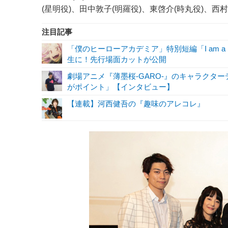
(星明役)、田中敦子(明羅役)、東啓介(時丸役)、
注目記事
「僕のヒーローアカデミア」特別短編「I am a 
生に！先行場面カットが公開
劇場アニメ『薄墨桜-GARO-』のキャラクタ
がポイント」【インタビュー】
【連載】河西健吾の『趣味のアレコレ』