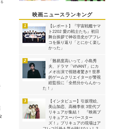
送る
映画ニュースランキング
【レポート】『宇宙戦艦ヤマ
ト2202 愛の戦士たち』初日
舞台挨拶で神谷浩史がアフレ
コを振り返り「とにかく楽し
かった」
「難易度高いって」小島秀
夫、ドラマ「VIVANT」にカ
メオ出演で視聴者驚き!! 世界
的ゲームクリエイターが警視
総監役に「全然分からんかっ
安
た！」
【インタビュー】引坂理絵、
美⼭加恋、⾼橋李依 3世代プ
催
リキュアが集結！ 『映画プ
タ
リキュアスーパースター
ズ！』プリキュアの現場はア
フレコ以外も気が抜けない！？