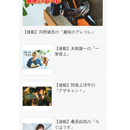
【連載】河西健吾の『趣味のアレコレ』
【連載】木島隆一の『一
筆啓上』
【連載】阿座上洋平の
『アザキャン！』
【連載】桑原由気の『ろ
ぐはうす』