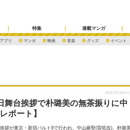
特集
連載マンガ
アプリ
マンガ
映画
音楽
グッズ
イベント
2018.10.6 Sat 21
初日舞台挨拶で朴璐美の無茶振りに中
【レポート】
日舞台挨拶が東京・新宿バルト9で行われ、中山麻聖(雷吼役)、朴璐