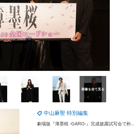
中山麻聖 特別編集
劇場版『薄墨桜 -GARO-』完成披露試写会で朴路美＆浪川大輔の掛け合