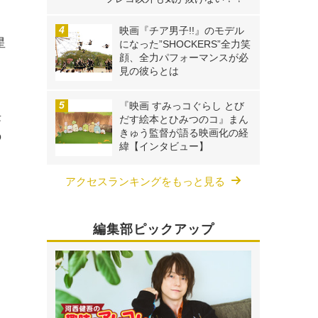
映画『チア男子!!』のモデル
星
になった”SHOCKERS”全力笑
顔、全力パフォーマンスが必
さ
見の彼らとは
『映画 すみっコぐらし とび
長
だす絵本とひみつのコ』まん
きゅう監督が語る映画化の経
の
緯【インタビュー】
アクセスランキングをもっと見る
編集部ピックアップ