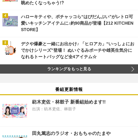
眺めたくなっちゃう!?
ハローキティや、ポチャッコら“はぴだんぶい”がレトロ可
愛いキッチンアイテムに♪約90商品が登場【212 KITCHEN
STORE】
デクや爆豪と一緒にお出かけ♪ 「ヒロアカ」“いっしょにお
でかけシリーズ”登場！ ぬいぐるみポーチや雄英生気分に
なれるトートバッグなど全4アイテム☆
ランキングをもっと見る
番組更新情報
紡木吏佐・林鼓子 新番組始めます!!
出演：紡木吏佐、林鼓子
田丸篤志のラジオ・おもちゃのたまや