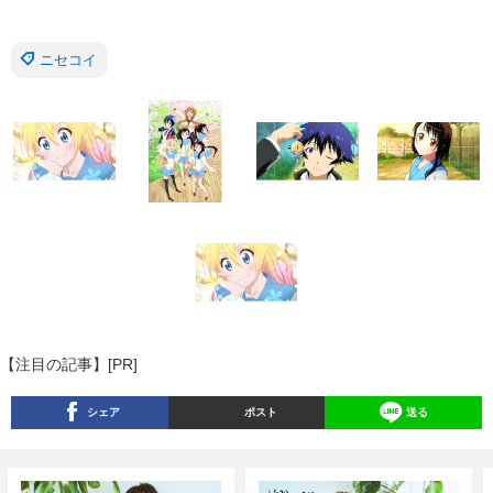
ニセコイ
【注目の記事】[PR]
シェア
ポスト
送る