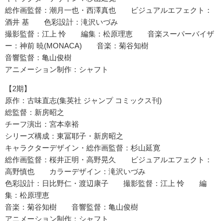
総作画監督：潮月一也・西澤真也 ビジュアルエフェクト：
酒井 基 色彩設計：滝沢いづみ
撮影監督：江上 怜 編集：松原理恵 音楽スーパーバイザ
ー：神前 暁(MONACA) 音楽：菊谷知樹
音響監督：亀山俊樹
アニメーション制作：シャフト
【2期】
原作：古味直志(集英社 ジャンプ コミックス刊)
総監督：新房昭之
チーフ演出：宮本幸裕
シリーズ構成：東冨耶子・新房昭之
キャラクターデザイン・総作画監督：杉山延寛
総作画監督：桜井正明・高野晃久 ビジュアルエフェクト：
高野慎也 カラーデザイン：滝沢いづみ
色彩設計：日比野仁・渡辺康子 撮影監督：江上 怜 編
集：松原理恵
音楽：菊谷知樹 音響監督：亀山俊樹
アニメーション制作：シャフト