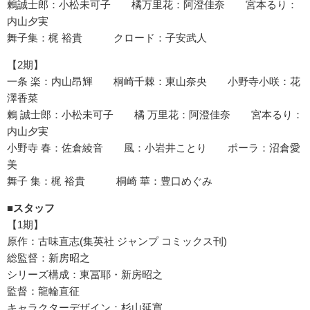
鶫誠士郎：小松未可子 橘万里花：阿澄佳奈 宮本るり：
内山夕実
舞子集：梶 裕貴 クロード：子安武人
【2期】
一条 楽：内山昂輝 桐崎千棘：東山奈央 小野寺小咲：花
澤香菜
鶫 誠士郎：小松未可子 橘 万里花：阿澄佳奈 宮本るり：
内山夕実
小野寺 春：佐倉綾音 風：小岩井ことり ポーラ：沼倉愛
美
舞子 集：梶 裕貴 桐崎 華：豊口めぐみ
■スタッフ
【1期】
原作：古味直志(集英社 ジャンプ コミックス刊)
総監督：新房昭之
シリーズ構成：東冨耶・新房昭之
監督：龍輪直征
キャラクターデザイン：杉山延寛