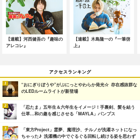
【連載】河西健吾の『趣味の
【連載】木島隆一の『一筆啓
アレコレ』
上』
アクセスランキング
“おにぎりぼうや”がぷにっとやわらか発光☆ 存在感抜群な
のLEDルームライトが新登場
「忍たま」五年生＆六年生をイメージ！手裏剣、髪を結う
仕草…和の趣を感じさせる「MAYLA」パンプス
「東方Project」霊夢、魔理沙、チルノが洗濯ネットになっ
ちゃった♪ 洗濯機の中でぐるぐる回転し続ける姿を思わず