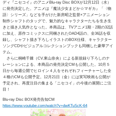
ディ『ニセコイ』のアニメBlu-ray Disc BOXが12月12日（水）
に発売決定した。アニメは『魔法少女まどか☆マギカ』「〈物
語〉シリーズ」などを手がけた新房昭之監督×アニメーション
制作シャフトのタッグで、魅力的なキャラクターたちを生き生
きと描き人気作となった。本商品は、TVアニメ1期・2期の32話
に加え、原作コミックスに同梱されたOAD4話の、全36話を収
録し、シャフト描き下ろしイラストのBOX仕様、キャラクター
ソングCDやビジュアルコレクションブックも同梱した豪華アイ
テム。
さらに桐崎千棘（CV.東山奈央）による新規録り下ろしのナ
レーションによる、本商品の発売決定CMも公開した。10月５
日から毎週公開でヒロイン４人をそれぞれフィーチャーした全
４種のCMも公開予定。12月21日（金）には実写映画も公開が
予定され、再度注目の集まる「ニセコイ」の今後の展開にご注
目！
Blu-ray Disc BOX発売告知CM
https://www.youtube.com/watch?v=dwKTuScK-64