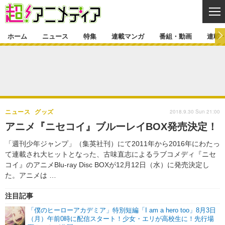
CL
ホーム
ニュース
特集
連載マンガ
番組・動画
連載
ニュース
ニュース一覧
アニメ
特集
ゲーム・アプリ
マンガ
特集一覧
カバー
連載マンガ
2018.9.30 Sun 21:00
ニュース
グッズ
映画
音楽
インタビュー
レポート
連載マンガ一覧
連載一覧
番組・動画
アニメ『ニセコイ』ブルーレイBOX発売決定！
グッズ
イベント
ラキりす
番組・動画一覧
ラジオ
連載・ブログ
「週刊少年ジャンプ」（集英社刊）にて2011年から2016年にわたっ
て連載され大ヒットとなった、古味直志によるラブコメディ『ニセ
声優
コスプレ
動画
連載・ブログ一覧
コラム
コイ』のアニメBlu-ray Disc BOXが12月12日（水）に発売決定し
た。アニメは …
舞台
新帝スタ
編集部ブログ・お知らせ
注目記事
「僕のヒーローアカデミア」特別短編「I am a hero too」8月3日
（月）午前0時に配信スタート！少女・エリが高校生に！先行場