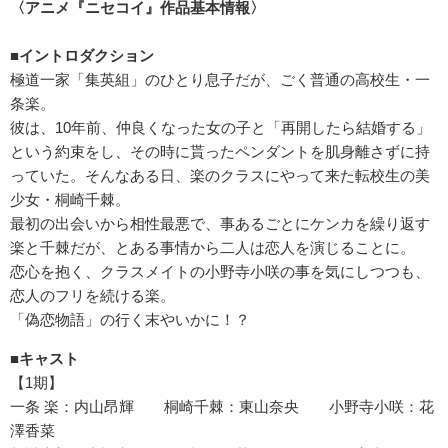
〈アニメ『ニセコイ』作品基本情報〉
■イントロダクション
極道一家「集英組」のひとり息子だが、ごく普通の高校生・一
条楽。
彼は、10年前、仲良くなった女の子と「再開したら結婚する」
という約束をし、その時に貰ったペンダントを肌身離さずに持
っていた。そんなある日、楽のクラスにやって来た転校生の美
少女・桐崎千棘。
最初の出会いから相性最悪で、事あるごとにケンカを繰り返す
楽と千棘だが、とある事情から二人は恋人を演じることに。
恋心を抱く、クラスメイトの小野寺小咲の事を気にしつつも、
恋人のフリを続ける楽。
「偽恋物語」の行く末やいかに！？
■キャスト
【1期】
一条 楽：内山昂輝 桐崎千棘：東山奈央 小野寺小咲：花
澤香菜