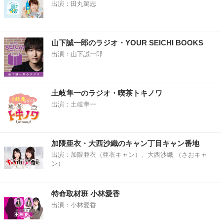
出演：田丸篤志
山下誠一郎のラジオ・YOUR SEICHI BOOKS
出演：山下誠一郎
土岐隼一のラジオ・喫茶トキノワ
出演：土岐隼一
加隈亜衣・大西沙織のキャン丁目キャン番地
出演：加隈亜衣（亜衣キャン）、大西沙織 （さおキャ
ン）
特命取材班 小林愛香
出演：小林愛香