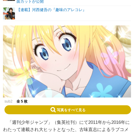
面カットが公開
【連載】河西健吾の『趣味のアレコレ』
sub2
全 5 枚
写真をすべて見る
「週刊少年ジャンプ」（集英社刊）にて2011年から2016年に
わたって連載され大ヒットとなった、古味直志によるラブコメ