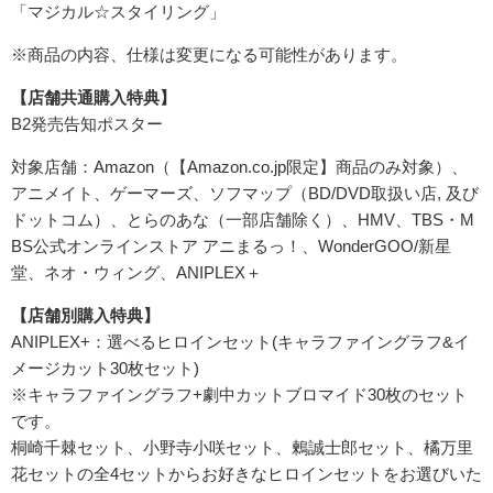
「マジカル☆スタイリング」
※商品の内容、仕様は変更になる可能性があります。
【店舗共通購入特典】
B2発売告知ポスター
対象店舗：Amazon（【Amazon.co.jp限定】商品のみ対象）、
アニメイト、ゲーマーズ、ソフマップ（BD/DVD取扱い店, 及び
ドットコム）、とらのあな（一部店舗除く）、HMV、TBS・M
BS公式オンラインストア アニまるっ！、WonderGOO/新星
堂、ネオ・ウィング、ANIPLEX＋
【店舗別購入特典】
ANIPLEX+：選べるヒロインセット(キャラファイングラフ&イ
メージカット30枚セット)
※キャラファイングラフ+劇中カットブロマイド30枚のセット
です。
桐崎千棘セット、小野寺小咲セット、鶫誠士郎セット、橘万里
花セットの全4セットからお好きなヒロインセットをお選びいた