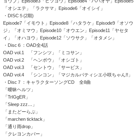
ョウブ」Episode3「ヒツヨウ」Episode4「ハハオヤ」Episode5
「オシエテ」「ラクサマ」Episode6「オイシイ」
・DISC５(2期)
Episode7「イモウト」Episode8「ハタラケ」Episode9「オソウ
ジ」「オミマウ」Episode10「オウエン」Episode11「ヤセタ
イ」「オハヨウ」Episode12「ソウサク」「オタメシ」
・Disc６：OAD全4話
OAD vol.1 「フンシツ」「ミコサン」
OAD vol.2 「ヘンボウ」「オシゴト」
OAD vol.3 「セントウ」「サービス」
OAD vol.4 「シンコン」「マジカルパティシエ小咲ちゃん!!」
・Disc７：キャラクターソングCD 全8曲
「曖昧ヘルツ」
「TrIGgER」
「Sleep zzz…」
「またどーらぶ」
「marchen ticktack」
「通り雨drop」
「クレヨンカバー」