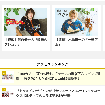
【連載】河西健吾の『趣味の
【連載】木島隆一の『一筆啓
アレコレ』
上』
アクセスランキング
「100カノ」“雨のち晴れ。”テーマの描き下ろしグッズ登
場！ 渋谷POP UP SHOP＆web販売決定♪
リトルミイのデザインが甘辛キュート♪ ムーミン×ルコッ
クスポルティフのコラボ第3弾が登場！