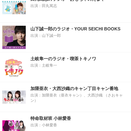
出演：田丸篤志
山下誠一郎のラジオ・YOUR SEICHI BOOKS
出演：山下誠一郎
土岐隼一のラジオ・喫茶トキノワ
出演：土岐隼一
加隈亜衣・大西沙織のキャン丁目キャン番地
出演：加隈亜衣（亜衣キャン）、大西沙織 （さおキャ
ン）
特命取材班 小林愛香
出演：小林愛香