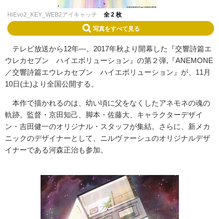
HiEvo2_KEY_WEB2アイキャッチ
全 2 枚
写真をすべて見る
テレビ放送から12年―。2017年秋より開幕した『交響詩篇エ
ウレカセブン ハイエボリューション』の第２弾,『ANEMONE
／交響詩篇エウレカセブン ハイエボリューション』が、11月
10日(土)より全国公開する。
本作で描かれるのは、幼い頃に父をなくしたアネモネの魂の
軌跡。監督・京田知己、脚本・佐藤大、キャラクターデザイ
ン・吉田健一のオリジナル・スタッフが集結。さらに、新メカ
ニックのデザイナーとして、ニルヴァーシュのオリジナルデザ
イナーである河森正治も参加。