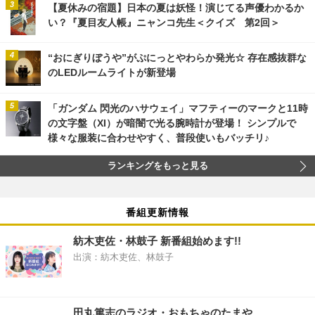
【夏休みの宿題】日本の夏は妖怪！演じてる声優わかるか
い？『夏目友人帳』ニャンコ先生＜クイズ 第2回＞
“おにぎりぼうや”がぷにっとやわらか発光☆ 存在感抜群な
のLEDルームライトが新登場
「ガンダム 閃光のハサウェイ」マフティーのマークと11時
の文字盤（XI）が暗闇で光る腕時計が登場！ シンプルで
様々な服装に合わせやすく、普段使いもバッチリ♪
ランキングをもっと見る
番組更新情報
紡木吏佐・林鼓子 新番組始めます!!
出演：紡木吏佐、林鼓子
田丸篤志のラジオ・おもちゃのたまや