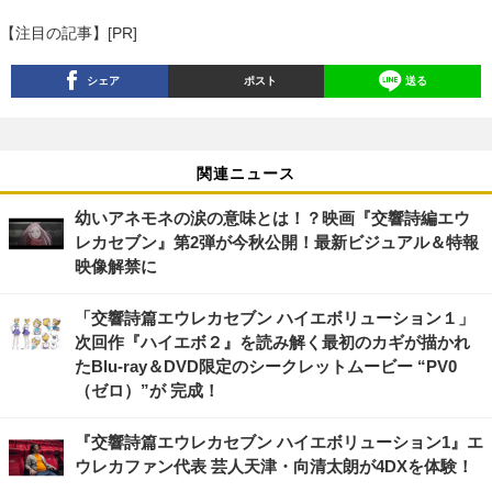
【注目の記事】[PR]
シェア
ポスト
送る
関連ニュース
幼いアネモネの涙の意味とは！？映画『交響詩編エウ
レカセブン』第2弾が今秋公開！最新ビジュアル＆特報
映像解禁に
「交響詩篇エウレカセブン ハイエボリューション１」
次回作『ハイエボ２』を読み解く最初のカギが描かれ
たBlu‐ray＆DVD限定のシークレットムービー “PV0
（ゼロ）”が 完成！
『交響詩篇エウレカセブン ハイエボリューション1』エ
ウレカファン代表 芸人天津・向清太朗が4DXを体験！