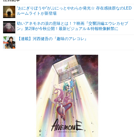
“おにぎりぼうや”がぷにっとやわらか発光☆ 存在感抜群なのLED
ルームライトが新登場
幼いアネモネの涙の意味とは！？映画『交響詩編エウレカセブ
ン』第2弾が今秋公開！最新ビジュアル＆特報映像解禁に
【連載】河西健吾の『趣味のアレコレ』