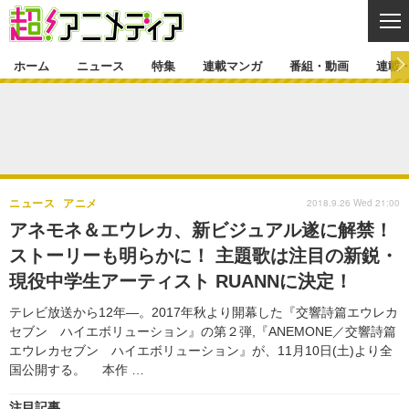
CL
ホーム
ニュース
特集
連載マンガ
番組・動画
連載
ニュース
ニュース一覧
アニメ
特集
ゲーム・アプリ
マンガ
特集一覧
カバー
連載マンガ
2018.9.26 Wed 21:00
ニュース
アニメ
映画
音楽
インタビュー
レポート
連載マンガ一覧
連載一覧
番組・動画
アネモネ＆エウレカ、新ビジュアル遂に解禁！
グッズ
イベント
ストーリーも明らかに！ 主題歌は注目の新鋭・
ラキりす
番組・動画一覧
ラジオ
連載・ブログ
現役中学生アーティスト RUANNに決定！
声優
コスプレ
動画
連載・ブログ一覧
コラム
テレビ放送から12年―。2017年秋より開幕した『交響詩篇エウレカ
舞台
新帝スタ
セブン ハイエボリューション』の第２弾,『ANEMONE／交響詩篇
編集部ブログ・お知らせ
エウレカセブン ハイエボリューション』が、11月10日(土)より全
国公開する。 本作 …
注目記事