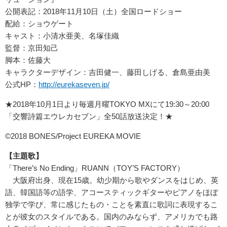
公開表記：2018年11月10日（土）全国ロードショー
配給：ショウゲート
キャスト：小清水亜美、名塚佳織
監督：京田知己
脚本：佐藤大
キャラクターデザイン：吉田健一、藤田しげる、倉島亜由美
公式HP：
http://eurekaseven.jp/
★2018年10月1日より毎週月曜TOKYO MXにて19:30～20:00
「交響詩篇エウレカセブン」全50話放送決定！★
©2018 BONES/Project EUREKA MOVIE
【主題歌】
「There’s No Ending」RUANN（TOY’S FACTORY）
大阪府出身、現在15歳。幼少期から歌やダンスをはじめ、英
語、韓国語等の語学、アコースティックギターやピアノをほぼ
独学で学び、常に感じたもの・ことを素直に歌詞に表現するこ
とが彼女のスタイルである。国内のみならず、アメリカでも路