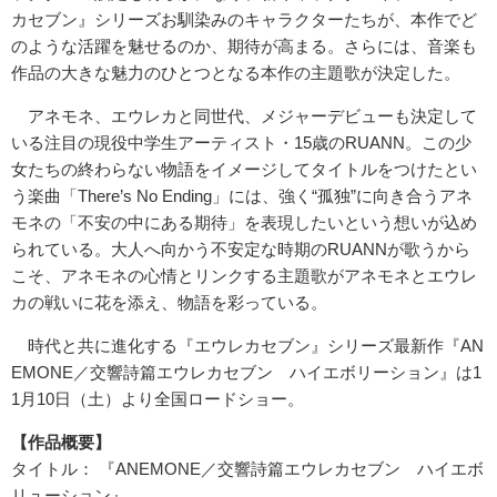
カセブン』シリーズお馴染みのキャラクターたちが、本作でど
のような活躍を魅せるのか、期待が高まる。さらには、音楽も
作品の大きな魅力のひとつとなる本作の主題歌が決定した。
アネモネ、エウレカと同世代、メジャーデビューも決定して
いる注目の現役中学生アーティスト・15歳のRUANN。この少
女たちの終わらない物語をイメージしてタイトルをつけたとい
う楽曲「There’s No Ending」には、強く“孤独”に向き合うアネ
モネの「不安の中にある期待」を表現したいという想いが込め
られている。大人へ向かう不安定な時期のRUANNが歌うから
こそ、アネモネの心情とリンクする主題歌がアネモネとエウレ
カの戦いに花を添え、物語を彩っている。
時代と共に進化する『エウレカセブン』シリーズ最新作『AN
EMONE／交響詩篇エウレカセブン ハイエボリーション』は1
1月10日（土）より全国ロードショー。
【作品概要】
タイトル： 『ANEMONE／交響詩篇エウレカセブン ハイエボ
リューション』