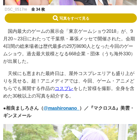
DSC_0517re
全 34 枚
写真をすべて見る
国内最大のゲームの展示会「東京ゲームショウ2018」が、9
月20～23日にわたって千葉県・幕張メッセで開催された。会期
4日間の総来場者は歴代最多の29万8690人となった今回のゲー
ムショウ。過去最大規模となる668企業・団体（うち海外330）
が出展した。
天候にも恵まれた最終日は、屋外コスプレエリアも盛り上が
りを見せる。超！アニメディアでは、今回、ゲーム・アニメど
ちらでも展開する作品の
コスプレ
をした皆様を撮影。全身を含
めた30枚以上の写真を紹介する。
●相良ましろさん（
@mashironano_
）／『マクロスΔ』美雲・
ギンヌメール