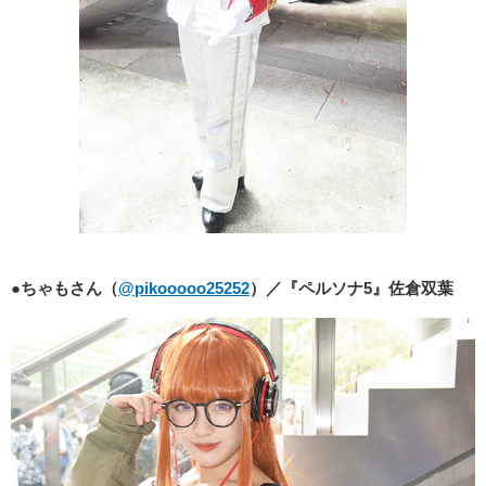
●ちゃもさん（
@pikooooo25252
）／『ペルソナ5』佐倉双葉