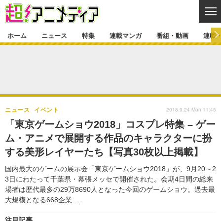
CL
ホーム
ニュース
特集
連載マンガ
番組・動画
連載
ニュース
ニュース一覧
アニメ
特集
ゲーム・アプリ
マンガ
特集一覧
カバー
連載マンガ
2018.9.24 Mon 11:45
ニュース
イベント
映画
音楽
インタビュー
レポート
連載マンガ一覧
連載一覧
番組・動画
「東京ゲームショウ2018」コスプレ特集 – ゲー
グッズ
イベント
ム・アニメで展開する作品のキャラクターに扮
ラキりす
番組・動画一覧
ラジオ
連載・ブログ
する美形レイヤーたち【写真30枚以上掲載】
声優
コスプレ
動画
連載・ブログ一覧
コラム
国内最大のゲームの展示会「東京ゲームショウ2018」が、9月20～2
舞台
新帝スタ
3日にわたって千葉県・幕張メッセで開催された。会期4日間の総来
編集部ブログ・お知らせ
場者は歴代最多の29万8690人となった今回のゲームショウ。過去最
大規模となる668企業 …
注目記事