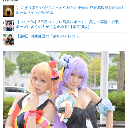
“おにぎりぼうや”がぷにっとやわらか発光☆ 存在感抜群なのLED
ルームライトが新登場
【コミケ94】3日目コスプレ写真レポート – 美しい容姿・衣装・
ポーズに多くの人が足を止める!【厳選18枚】
【連載】河西健吾の『趣味のアレコレ』