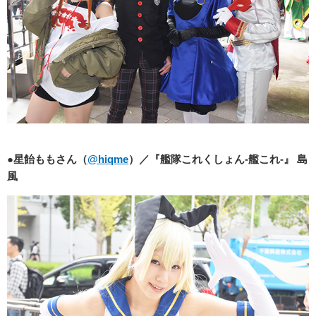
●星飴ももさん（
@hiqme
）／『艦隊これくしょん-艦これ-』 島
風