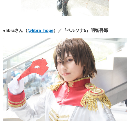
●libra
さん（
@libra_hope
）／『ペルソナ5』明智吾郎