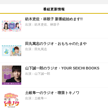
番組更新情報
紡木吏佐・林鼓子 新番組始めます!!
出演：紡木吏佐、林鼓子
田丸篤志のラジオ・おもちゃのたまや
出演：田丸篤志
山下誠一郎のラジオ・YOUR SEICHI BOOKS
出演：山下誠一郎
土岐隼一のラジオ・喫茶トキノワ
出演：土岐隼一