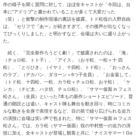
作の様子を聞く質問に対して、ほぼ全キャストが「今回は、台
本に“アドリブ”と書かれていることが多くて大変だった
（笑）」と衝撃の制作現場の裏話を披露。トド松役の入野自由
は、「セリフで『あー』が続きすぎて、その後声が出なくなっ
てびっくりしました」と明かすなど、会場は大いに盛り上がっ
た。
続く、「完全新作ろうどく劇！」で披露されたのは、「海」
（チョロ松、トト子）、「アイス」（おそ松、一松＋十 四
松）、「とりひき」（イヤミ、十四松、トド松）、「おっさん
のラブ」（デカパン、ダヨーン＋6つ子全員）、「お金返して」
（トド松、十四松、一松、カラ松＋チョロ松、おそ松）、「ケ
ンカ」（チビ太、ハタ坊、チョロ松）、「サマー仮面 in フェス
松さん」（全員）といった7本もの新作ショートエピソード。普
通の朗読とは違い、キャスト陣も舞台を動き回り、時にコミカ
ルな動きを全身で表現するなど、目の前で繰り広げられる迫力
の演技に会場は笑い声で包まれた。特に「サマー仮面 in フェス
松さん」では、カラ松（サマー仮面）役の中村悠一の迫力の演
技に加え、全キャストが登場し観客と共に「ナイスサマー！Go