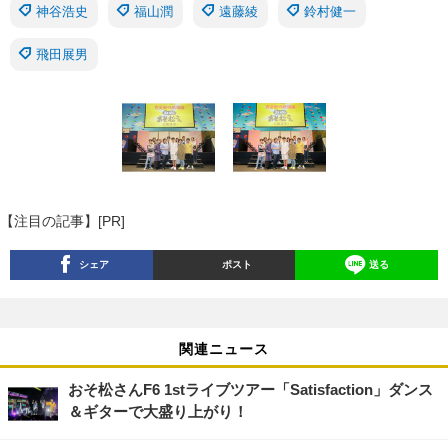
神谷浩史
福山潤
遠藤綾
鈴村健一
飛田展男
【注目の記事】[PR]
シェア
ポスト
送る
関連ニュース
おそ松さんF6 1stライブツアー「Satisfaction」ダンス
＆ギターで大盛り上がり！