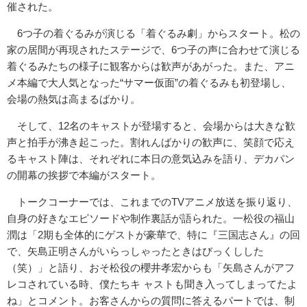
催された。
6つ子の着ぐるみが演じる「着ぐるみ劇」からスタート。松の
家の居間が再現されたステージで、6つ子の声に合わせて演じる
着ぐるみたちの様子に観客からは歓声があがった。また、アニ
メ本編で大人気となった“サマー仮面”の着ぐるみも初登場し、
会場の熱気は高まるばかり。
そして、12名のキャストが登場すると、会場からは大きな歓
声と拍手が沸き起こった。割れんばかりの歓声に、笑顔で応え
るキャスト陣は、それぞれに本日の意気込みを語り、デカパン
の開幕の挨拶で本編がスタート。
トークコーナーでは、これまでのTVアニメ放送を振り返り、
自身の好きなエピソードや制作裏話が語られた。一松役の福山
潤は「2期も全体的にゲストが豪華で、特に『三国志さん』の回
で、矢島正明さんがいらっしゃったときはびっくしした
（笑）」と語り、おそ松役の櫻井孝宏からも「矢島さんがアフ
レコされている時、僕たちキ ャストも聞き入ってしまってたよ
ね」とコメント。お客さんからの質問に答えるパートでは、制