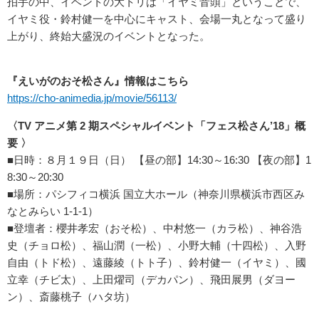
拍手の中、イベントの大トリは「イヤミ音頭」ということで、
イヤミ役・鈴村健一を中心にキャスト、会場一丸となって盛り
上がり、終始大盛況のイベントとなった。
『えいがのおそ松さん』情報はこちら
https://cho-animedia.jp/movie/56113/
〈TV アニメ第 2 期スペシャルイベント「フェス松さん’18」概
要 〉
■日時：８月１９日（日） 【昼の部】14:30～16:30 【夜の部】1
8:30～20:30
■場所：パシフィコ横浜 国立大ホール（神奈川県横浜市西区み
なとみらい 1-1-1）
■登壇者：櫻井孝宏（おそ松）、中村悠一（カラ松）、神谷浩
史（チョロ松）、福山潤（一松）、小野大輔（十四松）、入野
自由（トド松）、遠藤綾（トト子）、鈴村健一（イヤミ）、國
立幸（チビ太）、上田燿司（デカパン）、飛田展男（ダヨー
ン）、斎藤桃子（ハタ坊）