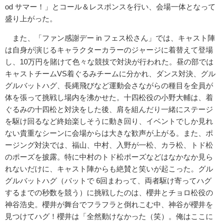
od サマー！」とコール＆レスポンスを行い、会場一体となって
盛り上がった。
また、「ファン感謝デー in フェス松さん」では、キャスト陣
は自身が演じるキャラクターカラーのジャージに着替えて登場
し、10万円を賭けて色々な競技で対決が行われた。昼の部では
キャストチームVS着ぐるみチームに分かれ、ダンス対決、グル
グルバットハグ、長縄飛びなど運動会さながらの種目を全員が
体を張って挑戦し場内を沸かせた。十四松役の小野大輔は、着
ぐるみの十四松と対決をした後、肩を組んだり一緒にステージ
を駆け回るなど終始楽しそうに動き回り、イベントでしか見れ
ない貴重なシーンに会場からは大きな歓声が上がる。また、ポ
ージング対決では、福山、中村、入野が一松、カラ松、トド松
のポーズを披露。特に中村のトド松ポーズなどはなかなか見ら
れないだけに、キャスト陣からも絶賛と笑いが起こった。グル
グルバットハグ（バットで 6回まわって、両者駆け寄ってハグ
するまでの秒数を競う）に挑戦したのは、櫻井とチョロ松役の
神谷浩史。櫻井が舞台でフラフラと倒れこむ中、神谷が櫻井を
見つけてハグ！櫻井は「全然動けなかった（笑）。俺はここに