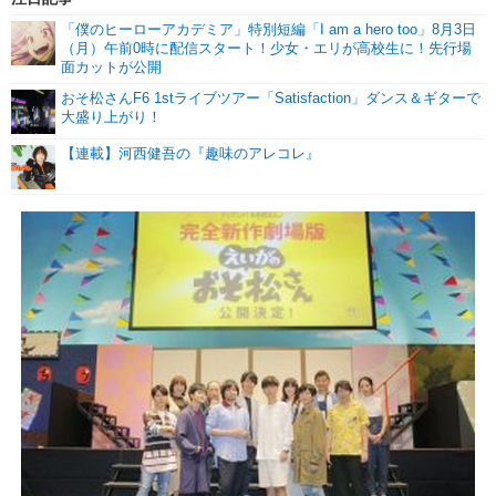
「僕のヒーローアカデミア」特別短編「I am a hero too」8月3日
（月）午前0時に配信スタート！少女・エリが高校生に！先行場
面カットが公開
おそ松さんF6 1stライブツアー「Satisfaction」ダンス＆ギターで
大盛り上がり！
【連載】河西健吾の『趣味のアレコレ』