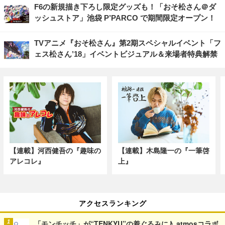
F6の新規描き下ろし限定グッズも！「おそ松さん＠ダ
ッシュストア」池袋 P’PARCO で期間限定オープン！
TVアニメ『おそ松さん』第2期スペシャルイベント「フ
ェス松さん’18」イベントビジュアル＆来場者特典解禁
【連載】河西健吾の『趣味の
【連載】木島隆一の『一筆啓
アレコレ』
上』
アクセスランキング
「モンチッチ」が“TENKYU”の着ぐるみに♪ atmosコラボ