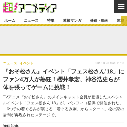
CL
ホーム
ニュース
特集
連載マンガ
番組・動画
連載
ニュース
ニュース一覧
アニメ
特集
ゲーム・アプリ
マンガ
特集一覧
カバー
連載マンガ
2018.8.20 Mon 11:30
ニュース
イベント
映画
音楽
インタビュー
レポート
連載マンガ一覧
連載一覧
番組・動画
『おそ松さん』イベント「フェス松さん’18」に
グッズ
イベント
ファン4万人が熱狂！櫻井孝宏、神谷浩史らが
ラキりす
番組・動画一覧
ラジオ
連載・ブログ
体を張ってゲームに挑戦！
声優
コスプレ
動画
連載・ブログ一覧
コラム
TVアニメ『おそ松さん』のメインキャスト全員が登壇したスペシャ
舞台
新帝スタ
ルイベント「フェス松さん’18」が、パシフィコ横浜で開催された。
編集部ブログ・お知らせ
6つ子の着ぐるみが演じる「着ぐるみ劇」からスタート。松の家の
居間が再現されたステージで、 …
注目記事