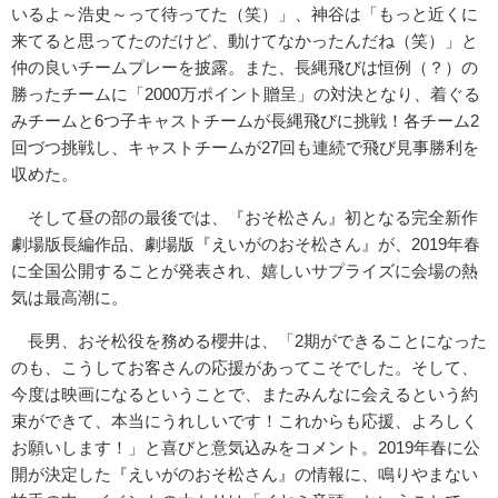
いるよ～浩史～って待ってた（笑）」、神谷は「もっと近くに
来てると思ってたのだけど、動けてなかったんだね（笑）」と
仲の良いチームプレーを披露。また、長縄飛びは恒例（？）の
勝ったチームに「2000万ポイント贈呈」の対決となり、着ぐる
みチームと6つ子キャストチームが長縄飛びに挑戦！各チーム2
回づつ挑戦し、キャストチームが27回も連続で飛び見事勝利を
収めた。
そして昼の部の最後では、『おそ松さん』初となる完全新作
劇場版長編作品、劇場版『えいがのおそ松さん』が、2019年春
に全国公開することが発表され、嬉しいサプライズに会場の熱
気は最高潮に。
長男、おそ松役を務める櫻井は、「2期ができることになった
のも、こうしてお客さんの応援があってこそでした。そして、
今度は映画になるということで、またみんなに会えるという約
束ができて、本当にうれしいです！これからも応援、よろしく
お願いします！」と喜びと意気込みをコメント。2019年春に公
開が決定した『えいがのおそ松さん』の情報に、鳴りやまない