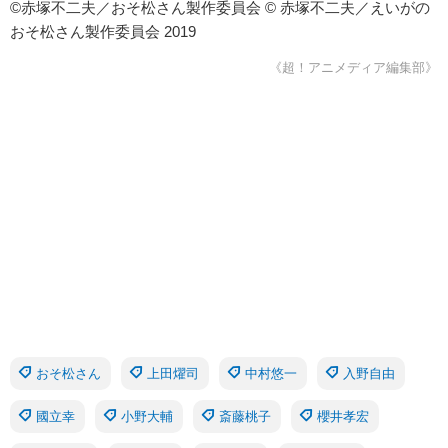
©赤塚不二夫／おそ松さん製作委員会 © 赤塚不二夫／えいがの
おそ松さん製作委員会 2019
《超！アニメディア編集部》
おそ松さん
上田燿司
中村悠一
入野自由
國立幸
小野大輔
斎藤桃子
櫻井孝宏