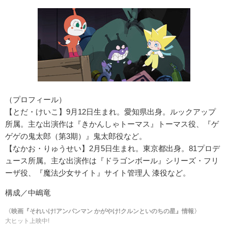
（プロフィール）
【とだ・けいこ】9月12日生まれ。愛知県出身。ルックアップ
所属。主な出演作は『きかんしゃトーマス』トーマス役、『ゲ
ゲゲの鬼太郎（第3期）』鬼太郎役など。
【なかお・りゅうせい】2月5日生まれ。東京都出身。81プロデ
ュース所属。主な出演作は『ドラゴンボール』シリーズ・フリ
ーザ役、『魔法少女サイト』サイト管理人 漆役など。
構成／中嶋竜
〈映画『それいけ!アンパンマン かがやけ!クルンといのちの星』情報〉
大ヒット上映中!