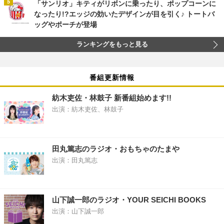
「サンリオ」キティがリボンに乗ったり、ポップコーンに
なったり!?エッジの効いたデザインが目を引く♪ トートバ
ッグやポーチが登場
ランキングをもっと見る
番組更新情報
紡木吏佐・林鼓子 新番組始めます!!
出演：紡木吏佐、林鼓子
田丸篤志のラジオ・おもちゃのたまや
出演：田丸篤志
山下誠一郎のラジオ・YOUR SEICHI BOOKS
出演：山下誠一郎