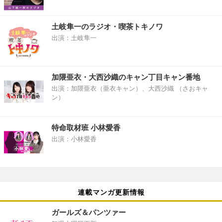
土岐隼一のラジオ・喫茶トキノワ
出演：土岐隼一
加隈亜衣・大西沙織のキャン丁目キャン番地
出演：加隈亜衣（亜衣キャン）、大西沙織 （さおキャ
ン）
特命取材班 小林愛香
出演：小林愛香
連載マンガ更新情報
ガールズ＆パンツァー