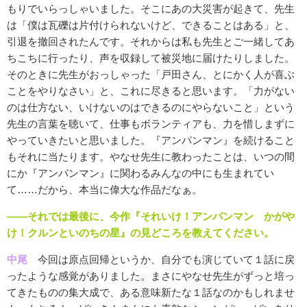
もりでいらっしゃいました。そこにあの大災害が起きて、先生
は「僕は瓦礫は片付けられないけど、できることはある」と、
引退を撤回されたんです。それからは私も先生とご一緒してあ
ちこちに行ったり、声を収録して被災地に届けたりしました。
そのときに先生がおっしゃった「戸田さん、とにかく人が喜ぶ
ことをやりなさい」と、これに尽きると思います。「力がない
のは仕方ない、いけないのはできるのにやらないこと」という
先生の言葉を聴いて、仕事もボランティアも、力を惜しまずに
やっていきたいと思いました。『アンパンマン』を続けること
もそれに当たります。やなせ先生に教わったことは、いつの間
にか『アンパンマン』に関わるみんなの中にも生まれてい
て……だから、本当に偉大な作品だなぁ。
――それでは最後に、今作『それいけ！アンパンマン かがや
け！クルンといのちの星』の見どころを教えてください。
中尾
今回は原点回帰というか、自分でも演じていて１話に戻
ったような感覚がありました。まさにやなせ先生がずっと培っ
てきたものの集大成で、ある意味新たな１話なのかもしれませ