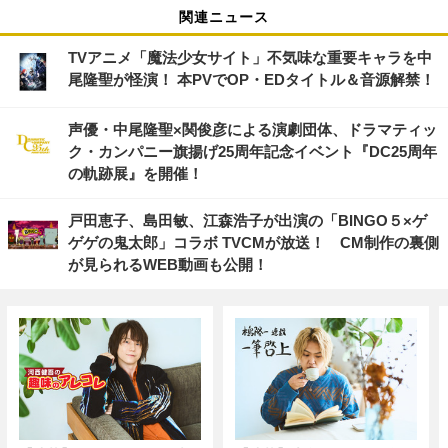
関連ニュース
TVアニメ「魔法少女サイト」不気味な重要キャラを中
尾隆聖が怪演！ 本PVでOP・EDタイトル＆音源解禁！
声優・中尾隆聖×関俊彦による演劇団体、ドラマティッ
ク・カンパニー旗揚げ25周年記念イベント『DC25周年
の軌跡展』を開催！
戸田恵子、島田敏、江森浩子が出演の「BINGO５×ゲ
ゲゲの鬼太郎」コラボ TVCMが放送！ CM制作の裏側
が見られるWEB動画も公開！