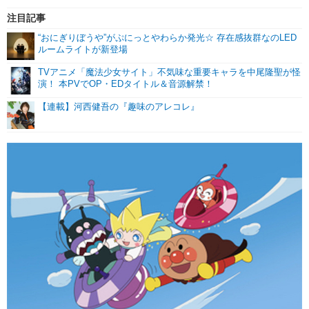
注目記事
“おにぎりぼうや”がぷにっとやわらか発光☆ 存在感抜群なのLED
ルームライトが新登場
TVアニメ「魔法少女サイト」不気味な重要キャラを中尾隆聖が怪
演！ 本PVでOP・EDタイトル＆音源解禁！
【連載】河西健吾の『趣味のアレコレ』