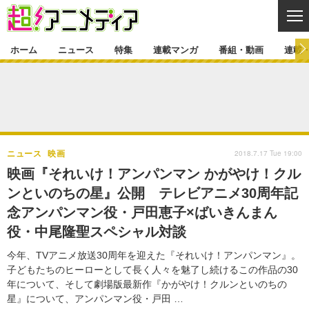
CL
ホーム
ニュース
特集
連載マンガ
番組・動画
連載
ニュース
ニュース一覧
アニメ
特集
ゲーム・アプリ
マンガ
特集一覧
カバー
連載マンガ
2018.7.17 Tue 19:00
ニュース
映画
映画
音楽
インタビュー
レポート
連載マンガ一覧
連載一覧
番組・動画
映画『それいけ！アンパンマン かがやけ！クル
グッズ
イベント
ンといのちの星』公開 テレビアニメ30周年記
ラキりす
番組・動画一覧
ラジオ
連載・ブログ
念アンパンマン役・戸田恵子×ばいきんまん
声優
コスプレ
動画
連載・ブログ一覧
コラム
役・中尾隆聖スペシャル対談
舞台
新帝スタ
編集部ブログ・お知らせ
今年、TVアニメ放送30周年を迎えた『それいけ！アンパンマン』。
子どもたちのヒーローとして長く人々を魅了し続けるこの作品の30
年について、そして劇場版最新作『かがやけ！クルンといのちの
星』について、アンパンマン役・戸田 …