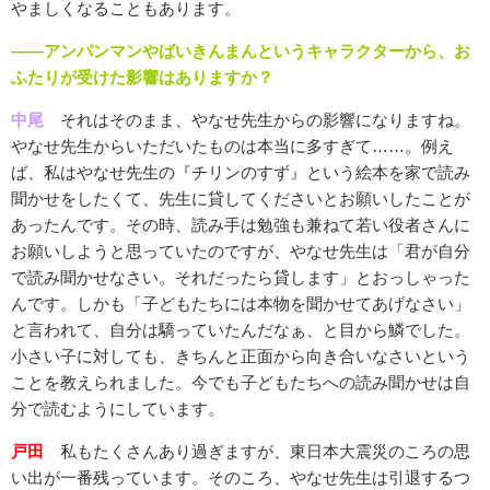
やましくなることもあります。
――アンパンマンやばいきんまんというキャラクターから、お
ふたりが受けた影響はありますか？
中尾
それはそのまま、やなせ先生からの影響になりますね。
やなせ先生からいただいたものは本当に多すぎて……。例え
ば、私はやなせ先生の『チリンのすず』という絵本を家で読み
聞かせをしたくて、先生に貸してくださいとお願いしたことが
あったんです。その時、読み手は勉強も兼ねて若い役者さんに
お願いしようと思っていたのですが、やなせ先生は「君が自分
で読み聞かせなさい。それだったら貸します」とおっしゃった
んです。しかも「子どもたちには本物を聞かせてあげなさい」
と言われて、自分は驕っていたんだなぁ、と目から鱗でした。
小さい子に対しても、きちんと正面から向き合いなさいという
ことを教えられました。今でも子どもたちへの読み聞かせは自
分で読むようにしています。
戸田
私もたくさんあり過ぎますが、東日本大震災のころの思
い出が一番残っています。そのころ、やなせ先生は引退するつ