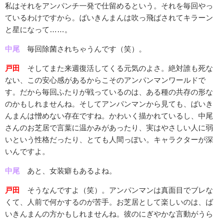
私はそれをアンパンチ一発で仕留めるという。それを毎回やっ
ているわけですから。ばいきんまんは吹っ飛ばされてキラーン
と星になって……。
中尾
毎回除菌されちゃうんです（笑）。
戸田
そしてまた来週復活してくる元気のよさ。絶対誰も死な
ない、この安心感があるからこそのアンパンマンワールドで
す。だから毎回ふたりが戦っているのは、ある種の共存の形な
のかもしれませんね。そしてアンパンマンから見ても、ばいき
んまんは憎めない存在ですね。かわいく描かれているし、中尾
さんのお芝居で言葉に温かみがあったり、実はやさしい人に弱
いという性格だったり、とても人間っぽい。キャラクターが深
いんですよ。
中尾
あと、女装癖もあるよね。
戸田
そうなんですよ（笑）。アンパンマンは真面目でブレな
くて、人前で何かするのが苦手。お芝居として楽しいのは、ば
いきんまんの方かもしれませんね。彼のにぎやかな言動がうら