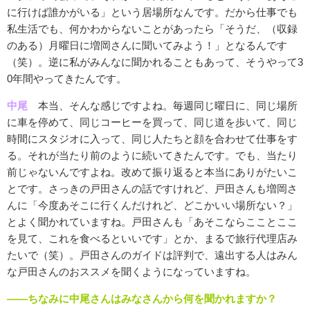
に行けば誰かがいる」という居場所なんです。だから仕事でも
私生活でも、何かわからないことがあったら「そうだ、（収録
のある）月曜日に増岡さんに聞いてみよう！」となるんです
（笑）。逆に私がみんなに聞かれることもあって、そうやって3
0年間やってきたんです。
中尾
本当、そんな感じですよね。毎週同じ曜日に、同じ場所
に車を停めて、同じコーヒーを買って、同じ道を歩いて、同じ
時間にスタジオに入って、同じ人たちと顔を合わせて仕事をす
る。それが当たり前のように続いてきたんです。でも、当たり
前じゃないんですよね。改めて振り返ると本当にありがたいこ
とです。さっきの戸田さんの話ですけれど、戸田さんも増岡さ
んに「今度あそこに行くんだけれど、どこかいい場所ない？」
とよく聞かれていますね。戸田さんも「あそこならこことここ
を見て、これを食べるといいです」とか、まるで旅行代理店み
たいで（笑）。戸田さんのガイドは評判で、遠出する人はみん
な戸田さんのおススメを聞くようになっていますね。
――ちなみに中尾さんはみなさんから何を聞かれますか？