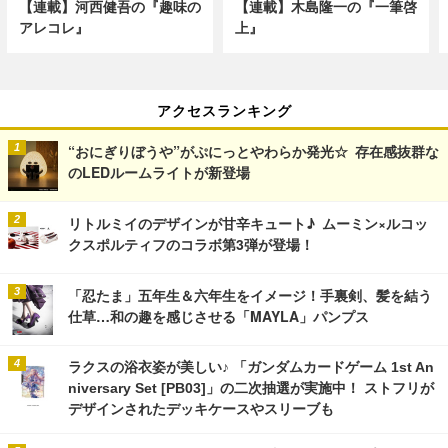
【連載】河西健吾の『趣味の
【連載】木島隆一の『一筆啓
アレコレ』
上』
アクセスランキング
“おにぎりぼうや”がぷにっとやわらか発光☆ 存在感抜群な
のLEDルームライトが新登場
リトルミイのデザインが甘辛キュート♪ ムーミン×ルコッ
クスポルティフのコラボ第3弾が登場！
「忍たま」五年生＆六年生をイメージ！手裏剣、髪を結う
仕草…和の趣を感じさせる「MAYLA」パンプス
ラクスの浴衣姿が美しい♪ 「ガンダムカードゲーム 1st An
niversary Set [PB03]」の二次抽選が実施中！ ストフリが
デザインされたデッキケースやスリーブも