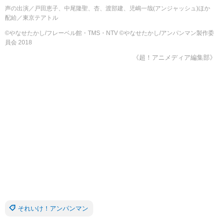
声の出演／戸田恵子、中尾隆聖、杏、渡部建、児嶋一哉(アンジャッシュ)ほか
配給／東京テアトル
©やなせたかし/フレーベル館・TMS・NTV ©やなせたかし/アンパンマン製作委
員会 2018
《超！アニメディア編集部》
それいけ！アンパンマン