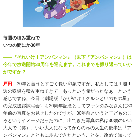
毎週の積み重ねで
いつの間にか30年
――『それいけ！アンパンマン』（以下『アンパンマン』）は
今年で放送開始30周年を迎えます。これまでを振り返っていか
がですか？
戸田
30年と言うとすごく長い印象ですが、私としては１週１
週の収録を積み重ねてきて「あっという間だったなぁ」という
感じですね。今日（劇場版『かがやけ！クルンといのちの星』
の完成披露試写会）も30周年記念としてファンのみなさんに30
年前の写真をお見せしたのですが、30年前というと子どものこ
ろというイメージだったのに、出てきた写真の私は30歳のいい
大人で（笑）。いい大人になってからの私の人生の後半は『ア
ンパンマン』とともに歩んできたということを、改めて知って