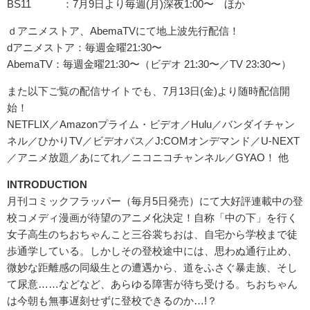
BS11 ：7月9日より毎週(月)深夜1:00〜 ほか
ｄアニメストア、AbemaTVにて地上波先行配信！
dアニメストア：毎週金曜21:30〜
AbemaTV：毎週金曜21:30〜（ビデオ 21:30〜／TV 23:30〜）
また以下ご覧の配信サイトでも、7月13日(金)より随時配信開
始！
NETFLIX／Amazonプライム・ビデオ／Hulu／バンダイチャン
ネル／ひかりTV／ビデオパス／J:COMオンデマンド／U-NEXT
／アニメ放題／あにてれ／ニコニコチャンネル／GYAO！ 他
INTRODUCTION
月刊コミックフラッパー（毎月5日発売）にて大好評連載中の登
校コメディ漫画が待望のアニメ化決定！自称「中の下」を行く
女子高生のちおちゃんこと三谷裳ちおは、自宅から学校まで徒
歩通学している。しかしその登校途中には、思わぬ通行止め、
微妙な距離感の同級生との遭遇から、道をふさぐ暴走族、そし
て尿意……などなど、あらゆる障害が待ち受ける。ちおちゃん
は今朝も無事遅刻せずに登校できるのか…!？