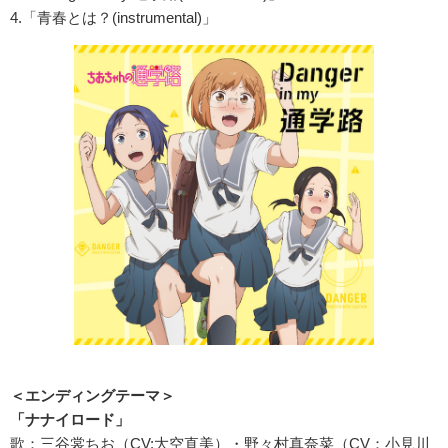
4.「青春とは？(instrumental)」
＜エンディングテーマ＞
「ナナイロード」
歌：三谷裳ちお（CV:大空直美）・野々村真奈菜（CV：小見川