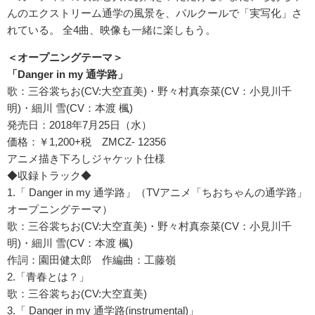
んのエクストリーム通学の風景を、パルクールで「実写化」さ
れている。 全4曲、映像も一緒に楽しもう。
＜オープニングテーマ＞
「Danger in my 通学路」
歌：三谷裳ちお(CV:大空直美)・野々村真奈菜(CV：小見川千
明)・細川 雪(CV：本渡 楓)
発売日：2018年7月25日（水）
価格：￥1,200+税 ZMCZ- 12356
アニメ描き下ろしジャケット仕様
◆収録トラック◆
1.「 Danger in my 通学路」（TVアニメ「ちおちゃんの通学路」
オープニングテーマ）
歌：三谷裳ちお(CV:大空直美)・野々村真奈菜(CV：小見川千
明)・細川 雪(CV：本渡 楓)
作詞：園田健太郎 作編曲：工藤嶺
2.「青春とは？」
歌：三谷裳ちお(CV:大空直美)
3.「 Danger in my 通学路(instrumental)」