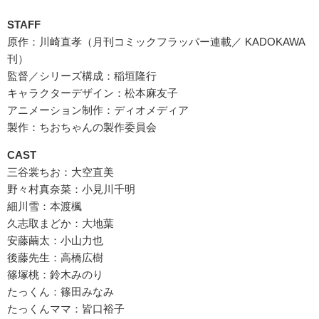
STAFF
原作：川崎直孝（月刊コミックフラッパー連載／ KADOKAWA
刊）
監督／シリーズ構成：稲垣隆行
キャラクターデザイン：松本麻友子
アニメーション制作：ディオメディア
製作：ちおちゃんの製作委員会
CAST
三谷裳ちお：大空直美
野々村真奈菜：小見川千明
細川雪：本渡楓
久志取まどか：大地葉
安藤繭太：小山力也
後藤先生：高橋広樹
篠塚桃：鈴木みのり
たっくん：篠田みなみ
たっくんママ：皆口裕子