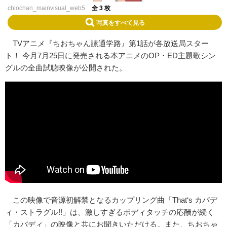
chiochan_mainvisual_web5
全 3 枚
写真をすべて見る
TVアニメ『ちおちゃん䛾通学路』第1話が各放送局スター
ト！ 今月7月25日に発売される本アニメのOP・ED主題歌シン
グルの全曲試聴映像が公開された。
この映像で音源初解禁となるカップリング曲「That‘s カバデ
ィ・ストラグル!!」は、激しすぎるボディタッチの応酬が続く
「カバディ」の映像と共にお聞きいただける。また、ちおちゃ