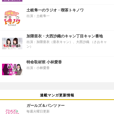
土岐隼一のラジオ・喫茶トキノワ
出演：土岐隼一
加隈亜衣・大西沙織のキャン丁目キャン番地
出演：加隈亜衣（亜衣キャン）、大西沙織 （さおキャ
ン）
特命取材班 小林愛香
出演：小林愛香
連載マンガ更新情報
ガールズ＆パンツァー
毎週火曜日更新