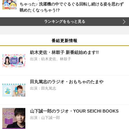
ちゃった♪ 洗濯機の中でぐるぐる回転し続ける姿を思わず
眺めたくなっちゃう!?
ランキングをもっと見る
番組更新情報
紡木吏佐・林鼓子 新番組始めます!!
出演：紡木吏佐、林鼓子
田丸篤志のラジオ・おもちゃのたまや
出演：田丸篤志
山下誠一郎のラジオ・YOUR SEICHI BOOKS
出演：山下誠一郎