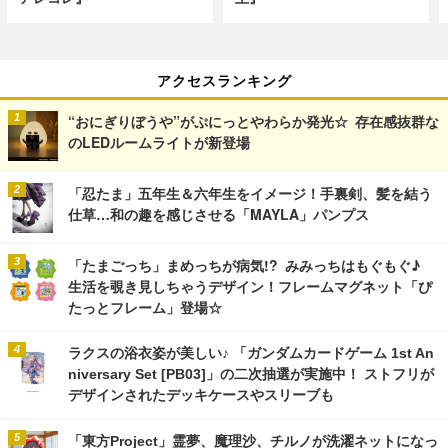
アクセスランキング
“おにぎりぼうや”がぷにっとやわらか発光☆ 存在感抜群な
のLEDルームライトが新登場
「忍たま」五年生＆六年生をイメージ！手裏剣、髪を結う
仕草…和の趣を感じさせる「MAYLA」パンプス
「たまごっち」まめっちが病気!? みみっちはもぐもぐ♪
生活を覗き見しちゃうデザイン！フレームマグネット「ぴ
たっとフレーム」登場☆
ラクスの浴衣姿が美しい♪ 「ガンダムカードゲーム 1st An
niversary Set [PB03]」の二次抽選が実施中！ ストフリが
デザインされたデッキケースやスリーブも
「東方Project」霊夢、魔理沙、チルノが洗濯ネットになっ