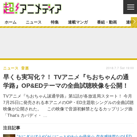
CL
ホーム
ニュース
特集
連載マンガ
番組・動画
連載
ニュース
ニュース一覧
アニメ
特集
ゲーム・アプリ
マンガ
特集一覧
カバー
連載マンガ
2018.7.7 Sat 19:00
ニュース
音楽
映画
音楽
インタビュー
レポート
連載マンガ一覧
連載一覧
番組・動画
早くも実写化？！ TVアニメ『ちおちゃんの通
グッズ
イベント
学路』OP&EDテーマの全曲試聴映像を公開！
ラキりす
番組・動画一覧
ラジオ
連載・ブログ
TVアニメ『ちおちゃん䛾通学路』第1話が各放送局スタート！ 今月
声優
コスプレ
動画
連載・ブログ一覧
コラム
7月25日に発売される本アニメのOP・ED主題歌シングルの全曲試聴
舞台
新帝スタ
映像が公開された。 この映像で音源初解禁となるカップリング曲
編集部ブログ・お知らせ
「That‘s カバディ・ …
注目記事
“おにぎりぼうや”がぷにっとやわらか発光☆ 存在感抜群なのLED