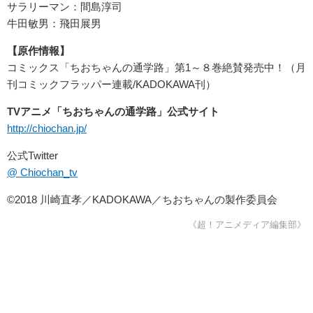
サラリーマン：間島淳司
牛田敏男：飛田展男
【原作情報】
コミックス「ちおちゃんの通学路」第1～８巻絶賛発売中！（月
刊コミックフラッパー連載/KADOKAWA刊）
TVアニメ「ちおちゃんの通学路」公式サイト
http://chiochan.jp/
公式Twitter
@ Chiochan_tv
©2018 川崎直孝／KADOKAWA／ちおちゃんの製作委員会
《超！アニメディア編集部》