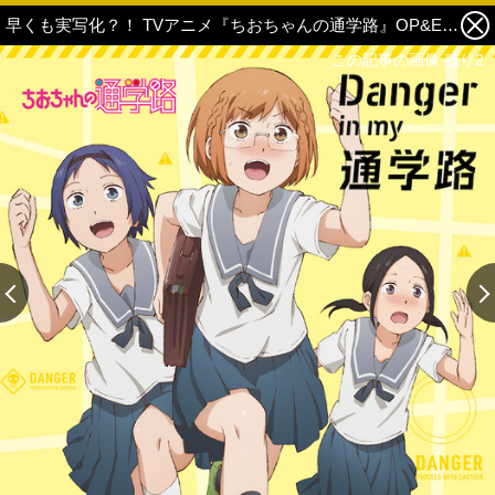
早くも実写化？！ TVアニメ『ちおちゃんの通学路』OP&EDテーマの全曲試聴映像を公開！ 2枚目の写真・画像
この記事の画像 残り2
この記事の画像 残り2