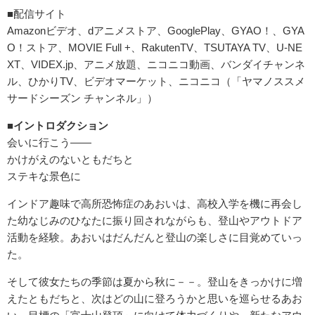
■配信サイト
Amazonビデオ、dアニメストア、GooglePlay、GYAO！、GYA
O！ストア、MOVIE Full +、RakutenTV、TSUTAYA TV、U-NE
XT、VIDEX.jp、アニメ放題、ニコニコ動画、バンダイチャンネ
ル、ひかりTV、ビデオマーケット、ニコニコ（「ヤマノススメ
サードシーズン チャンネル」）
■イントロダクション
会いに行こう――
かけがえのないともだちと
ステキな景色に
インドア趣味で高所恐怖症のあおいは、高校入学を機に再会し
た幼なじみのひなたに振り回されながらも、登山やアウトドア
活動を経験。あおいはだんだんと登山の楽しさに目覚めていっ
た。
そして彼女たちの季節は夏から秋に－－。登山をきっかけに増
えたともだちと、次はどの山に登ろうかと思いを巡らせるあお