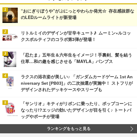
“おにぎりぼうや”がぷにっとやわらか発光☆ 存在感抜群な
のLEDルームライトが新登場
リトルミイのデザインが甘辛キュート♪ ムーミン×ルコッ
クスポルティフのコラボ第3弾が登場！
「忍たま」五年生＆六年生をイメージ！手裏剣、髪を結う
仕草…和の趣を感じさせる「MAYLA」パンプス
ラクスの浴衣姿が美しい♪ 「ガンダムカードゲーム 1st An
niversary Set [PB03]」の二次抽選が実施中！ ストフリが
デザインされたデッキケースやスリーブも
「サンリオ」キティがリボンに乗ったり、ポップコーンに
なったり!?エッジの効いたデザインが目を引く♪ トートバ
ッグやポーチが登場
ランキングをもっと見る