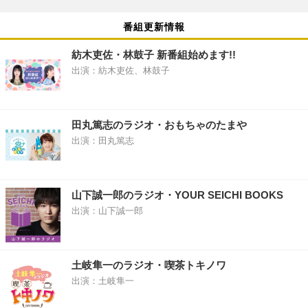
番組更新情報
紡木吏佐・林鼓子 新番組始めます!!
出演：紡木吏佐、林鼓子
田丸篤志のラジオ・おもちゃのたまや
出演：田丸篤志
山下誠一郎のラジオ・YOUR SEICHI BOOKS
出演：山下誠一郎
土岐隼一のラジオ・喫茶トキノワ
出演：土岐隼一