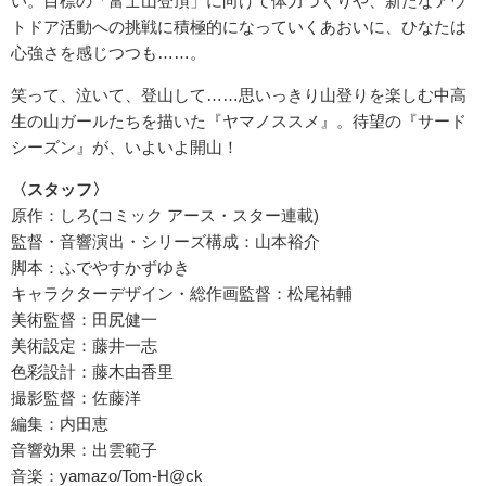
い。目標の「富士山登頂」に向けて体力づくりや、新たなアウ
トドア活動への挑戦に積極的になっていくあおいに、ひなたは
心強さを感じつつも……。
笑って、泣いて、登山して……思いっきり山登りを楽しむ中高
生の山ガールたちを描いた『ヤマノススメ』。待望の『サード
シーズン』が、いよいよ開山！
〈スタッフ〉
原作：しろ(コミック アース・スター連載)
監督・音響演出・シリーズ構成：山本裕介
脚本：ふでやすかずゆき
キャラクターデザイン・総作画監督：松尾祐輔
美術監督：田尻健一
美術設定：藤井一志
色彩設計：藤木由香里
撮影監督：佐藤洋
編集：内田恵
音響効果：出雲範子
音楽：yamazo/Tom-H@ck