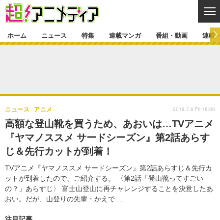
CL
ホーム
ニュース
特集
連載マンガ
番組・動画
連載
ニュース
ニュース一覧
アニメ
特集
ゲーム・アプリ
マンガ
特集一覧
カバー
連載マンガ
2018.7.6 Fri 18:30
ニュース
アニメ
映画
音楽
インタビュー
レポート
連載マンガ一覧
連載一覧
番組・動画
高額な登山靴を買うため、あおいは…TVアニメ
グッズ
イベント
『ヤマノススメ サードシーズン』第2話あらす
ラキりす
番組・動画一覧
ラジオ
連載・ブログ
じ＆先行カットが到着！
声優
コスプレ
動画
連載・ブログ一覧
コラム
TVアニメ『ヤマノススメ サードシーズン』第2話あらすじ＆先行カ
舞台
新帝スタ
ットが到着したので、ご紹介する。 〈第2話「登山靴ってすごい
編集部ブログ・お知らせ
の？」あらすじ〉 富士山登山に再チャレンジすることを決意したあ
おい。だが、山登りの先輩・かえで …
注目記事