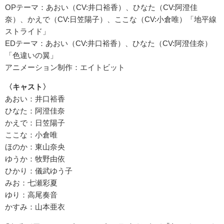
OPテーマ：あおい（CV:井口裕香）、ひなた（CV:阿澄佳
奈）、かえで（CV:日笠陽子）、ここな（CV:小倉唯）「地平線
ストライド」
EDテーマ：あおい（CV:井口裕香）、ひなた（CV:阿澄佳奈）
「色違いの翼」
アニメーション制作：エイトビット
〈キャスト〉
あおい：井口裕香
ひなた：阿澄佳奈
かえで：日笠陽子
ここな：小倉唯
ほのか：東山奈央
ゆうか：牧野由依
ひかり：儀武ゆう子
みお：七瀬彩夏
ゆり：高尾奏音
かすみ：山本亜衣