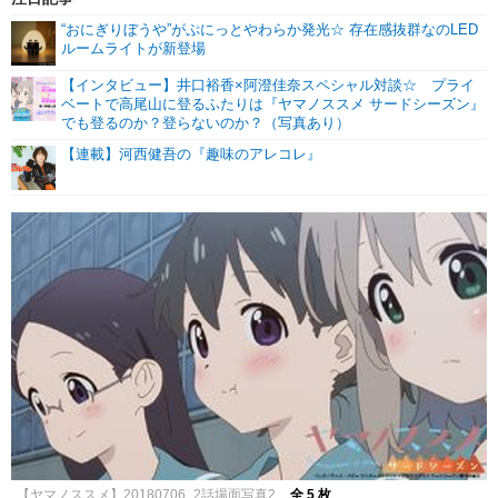
“おにぎりぼうや”がぷにっとやわらか発光☆ 存在感抜群なのLED
ルームライトが新登場
【インタビュー】井口裕香×阿澄佳奈スペシャル対談☆ プライ
ベートで高尾山に登るふたりは『ヤマノススメ サードシーズン』
でも登るのか？登らないのか？（写真あり）
【連載】河西健吾の『趣味のアレコレ』
【ヤマノススメ】20180706_2話場面写真2
全 5 枚