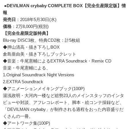
●
DEVILMAN crybaby COMPLETE BOX【完全生産限定版】情
報
発売日
：2018年5月30日(水)
価格
：2万8,000円(税別)
【完全生産限定版特典】
Blu-ray DISC3枚、特典CD2枚：計5枚組
◆押山清高・描き下ろしBOX
倉島亜由美・描き下ろしブックレット
◆音楽：牛尾憲輔によるEXTRA Soundtrack・Remix CD
音楽・牛尾憲輔による、
1.Original Souundtrack Night Versions
2.EXTRA Soundtrack
◆アニメーションメイキングブック(100P)
湯浅政明・大河内一楼など総勢23人のメインスタッフのインタ
ビューや対談、アフレコレポート、脚本・絵コンテ採録など、
「DEVILMAN crybaby」が制作される過程をおった内容盛りだ
くさんの一冊。
◆アートワーク集(100P)