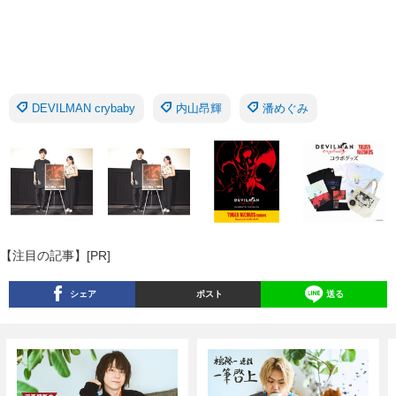
DEVILMAN crybaby
内山昂輝
潘めぐみ
【注目の記事】[PR]
シェア
ポスト
送る