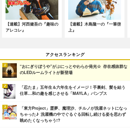
【連載】河西健吾の『趣味の
【連載】木島隆一の『一筆啓
アレコレ』
上』
アクセスランキング
“おにぎりぼうや”がぷにっとやわらか発光☆ 存在感抜群な
のLEDルームライトが新登場
「忍たま」五年生＆六年生をイメージ！手裏剣、髪を結う
仕草…和の趣を感じさせる「MAYLA」パンプス
「東方Project」霊夢、魔理沙、チルノが洗濯ネットになっ
ちゃった♪ 洗濯機の中でぐるぐる回転し続ける姿を思わず
眺めたくなっちゃう!?