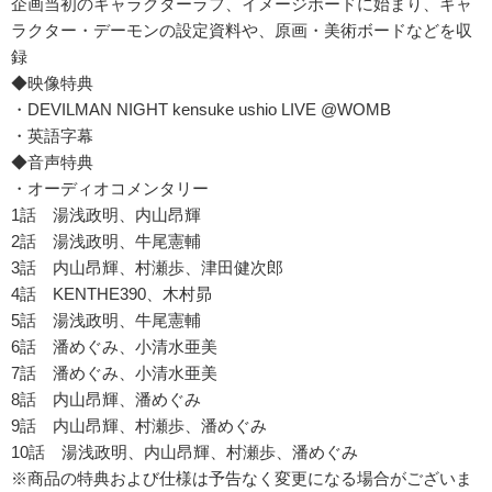
企画当初のキャラクターラフ、イメージボードに始まり、キャ
ラクター・デーモンの設定資料や、原画・美術ボードなどを収
録
◆映像特典
・DEVILMAN NIGHT kensuke ushio LIVE @WOMB
・英語字幕
◆音声特典
・オーディオコメンタリー
1話 湯浅政明、内山昂輝
2話 湯浅政明、牛尾憲輔
3話 内山昂輝、村瀬歩、津田健次郎
4話 KENTHE390、木村昴
5話 湯浅政明、牛尾憲輔
6話 潘めぐみ、小清水亜美
7話 潘めぐみ、小清水亜美
8話 内山昂輝、潘めぐみ
9話 内山昂輝、村瀬歩、潘めぐみ
10話 湯浅政明、内山昂輝、村瀬歩、潘めぐみ
※商品の特典および仕様は予告なく変更になる場合がございま