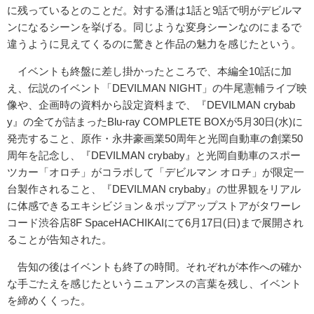
に残っているとのことだ。対する潘は1話と9話で明がデビルマ
ンになるシーンを挙げる。同じような変身シーンなのにまるで
違うように見えてくるのに驚きと作品の魅力を感じたという。
イベントも終盤に差し掛かったところで、本編全10話に加
え、伝説のイベント「DEVILMAN NIGHT」の牛尾憲輔ライブ映
像や、企画時の資料から設定資料まで、『DEVILMAN crybab
y』の全てが詰まったBlu-ray COMPLETE BOXが5月30日(水)に
発売すること、原作・永井豪画業50周年と光岡自動車の創業50
周年を記念し、『DEVILMAN crybaby』と光岡自動車のスポー
ツカー「オロチ」がコラボして「デビルマン オロチ」が限定一
台製作されること、『DEVILMAN crybaby』の世界観をリアル
に体感できるエキシビジョン＆ポップアップストアがタワーレ
コード渋谷店8F SpaceHACHIKAIにて6月17日(日)まで展開され
ることが告知された。
告知の後はイベントも終了の時間。それぞれが本作への確か
な手ごたえを感じたというニュアンスの言葉を残し、イベント
を締めくくった。