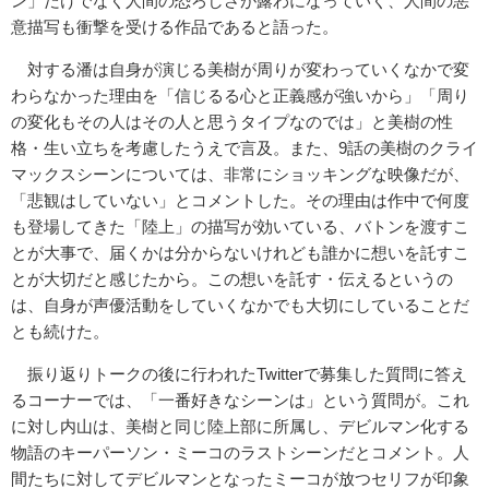
ン」だけでなく人間の恐ろしさが露わになっていく、人間の悪
意描写も衝撃を受ける作品であると語った。
対する潘は自身が演じる美樹が周りが変わっていくなかで変
わらなかった理由を「信じるる心と正義感が強いから」「周り
の変化もその人はその人と思うタイプなのでは」と美樹の性
格・生い立ちを考慮したうえで言及。また、9話の美樹のクライ
マックスシーンについては、非常にショッキングな映像だが、
「悲観はしていない」とコメントした。その理由は作中で何度
も登場してきた「陸上」の描写が効いている、バトンを渡すこ
とが大事で、届くかは分からないけれども誰かに想いを託すこ
とが大切だと感じたから。この想いを託す・伝えるというの
は、自身が声優活動をしていくなかでも大切にしていることだ
とも続けた。
振り返りトークの後に行われたTwitterで募集した質問に答え
るコーナーでは、「一番好きなシーンは」という質問が。これ
に対し内山は、美樹と同じ陸上部に所属し、デビルマン化する
物語のキーパーソン・ミーコのラストシーンだとコメント。人
間たちに対してデビルマンとなったミーコが放つセリフが印象