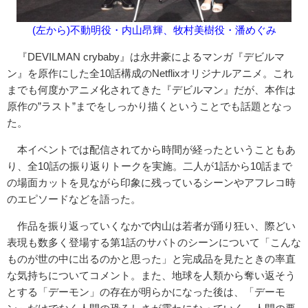
(左から)不動明役・内山昂輝、牧村美樹役・潘めぐみ
『DEVILMAN crybaby』は永井豪によるマンガ『デビルマ
ン』を原作にした全10話構成のNetflixオリジナルアニメ。これ
までも何度かアニメ化されてきた『デビルマン』だが、本作は
原作の”ラスト”までをしっかり描くということでも話題となっ
た。
本イベントでは配信されてから時間が経ったということもあ
り、全10話の振り返りトークを実施。二人が1話から10話まで
の場面カットを見ながら印象に残っているシーンやアフレコ時
のエピソードなどを語った。
作品を振り返っていくなかで内山は若者が踊り狂い、際どい
表現も数多く登場する第1話のサバトのシーンについて「こんな
ものが世の中に出るのかと思った」と完成品を見たときの率直
な気持ちについてコメント。また、地球を人類から奪い返そう
とする「デーモン」の存在が明らかになった後は、「デーモ