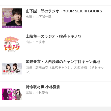
山下誠一郎のラジオ・YOUR SEICHI BOOKS
出演：山下誠一郎
土岐隼一のラジオ・喫茶トキノワ
出演：土岐隼一
加隈亜衣・大西沙織のキャン丁目キャン番地
出演：加隈亜衣（亜衣キャン）、大西沙織 （さおキャ
ン）
特命取材班 小林愛香
出演：小林愛香