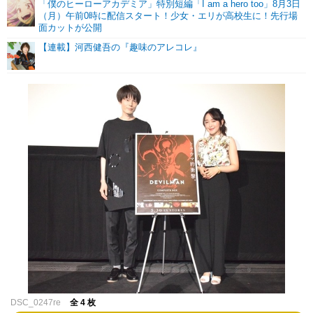
「僕のヒーローアカデミア」特別短編「I am a hero too」8月3日
（月）午前0時に配信スタート！少女・エリが高校生に！先行場
面カットが公開
【連載】河西健吾の『趣味のアレコレ』
DSC_0247re
全 4 枚