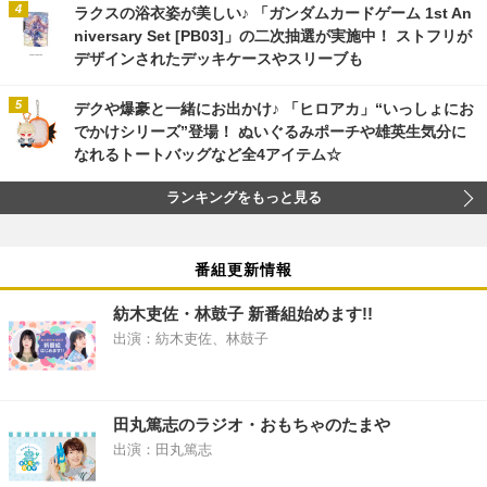
ラクスの浴衣姿が美しい♪ 「ガンダムカードゲーム 1st An
niversary Set [PB03]」の二次抽選が実施中！ ストフリが
デザインされたデッキケースやスリーブも
デクや爆豪と一緒にお出かけ♪ 「ヒロアカ」“いっしょにお
でかけシリーズ”登場！ ぬいぐるみポーチや雄英生気分に
なれるトートバッグなど全4アイテム☆
ランキングをもっと見る
番組更新情報
紡木吏佐・林鼓子 新番組始めます!!
出演：紡木吏佐、林鼓子
田丸篤志のラジオ・おもちゃのたまや
出演：田丸篤志