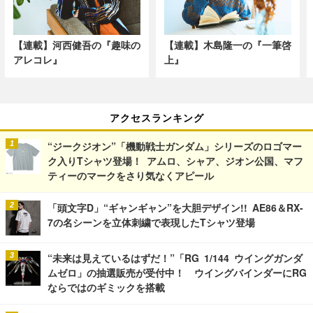
【連載】河西健吾の『趣味の
【連載】木島隆一の『一筆啓
アレコレ』
上』
アクセスランキング
“ジークジオン”「機動戦士ガンダム」シリーズのロゴマー
ク入りTシャツ登場！ アムロ、シャア、ジオン公国、マフ
ティーのマークをさり気なくアピール
「頭文字D」“ギャンギャン”を大胆デザイン!! AE86＆RX-
7の名シーンを立体刺繍で表現したTシャツ登場
“未来は見えているはずだ！”「RG 1/144 ウイングガンダ
ムゼロ」の抽選販売が受付中！ ウイングバインダーにRG
ならではのギミックを搭載