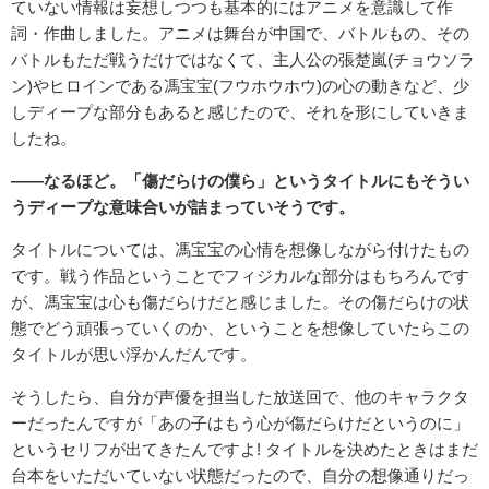
ていない情報は妄想しつつも基本的にはアニメを意識して作
詞・作曲しました。アニメは舞台が中国で、バトルもの、その
バトルもただ戦うだけではなくて、主人公の張楚嵐(チョウソラ
ン)やヒロインである馮宝宝(フウホウホウ)の心の動きなど、少
しディープな部分もあると感じたので、それを形にしていきま
したね。
――なるほど。「傷だらけの僕ら」というタイトルにもそうい
うディープな意味合いが詰まっていそうです。
タイトルについては、馮宝宝の心情を想像しながら付けたもの
です。戦う作品ということでフィジカルな部分はもちろんです
が、馮宝宝は心も傷だらけだと感じました。その傷だらけの状
態でどう頑張っていくのか、ということを想像していたらこの
タイトルが思い浮かんだんです。
そうしたら、自分が声優を担当した放送回で、他のキャラクタ
ーだったんですが「あの子はもう心が傷だらけだというのに」
というセリフが出てきたんですよ! タイトルを決めたときはまだ
台本をいただいていない状態だったので、自分の想像通りだっ