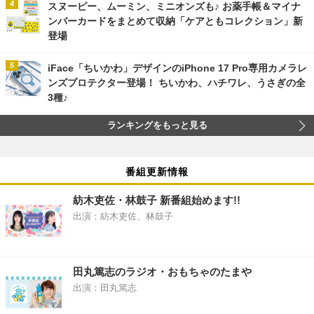
スヌーピー、ムーミン、ミニオンズも♪ お薬手帳＆マイナ
ンバーカードをまとめて収納「ケアともコレクション」新
登場
iFace「ちいかわ」デザインのiPhone 17 Pro専用カメラレ
ンズプロテクター登場！ ちいかわ、ハチワレ、うさぎの全
3種♪
ランキングをもっと見る
番組更新情報
紡木吏佐・林鼓子 新番組始めます!!
出演：紡木吏佐、林鼓子
田丸篤志のラジオ・おもちゃのたまや
出演：田丸篤志