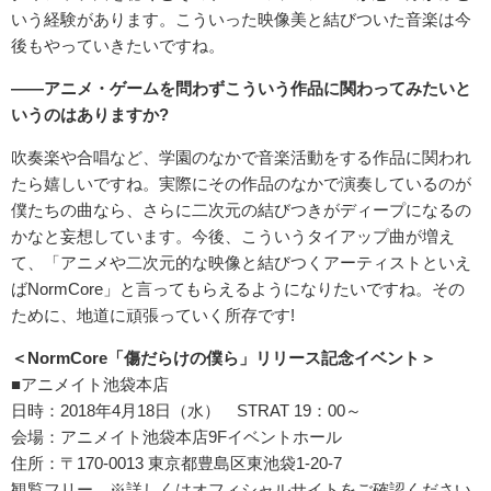
いう経験があります。こういった映像美と結びついた音楽は今
後もやっていきたいですね。
――アニメ・ゲームを問わずこういう作品に関わってみたいと
いうのはありますか?
吹奏楽や合唱など、学園のなかで音楽活動をする作品に関われ
たら嬉しいですね。実際にその作品のなかで演奏しているのが
僕たちの曲なら、さらに二次元の結びつきがディープになるの
かなと妄想しています。今後、こういうタイアップ曲が増え
て、「アニメや二次元的な映像と結びつくアーティストといえ
ばNormCore」と言ってもらえるようになりたいですね。その
ために、地道に頑張っていく所存です!
＜NormCore「傷だらけの僕ら」リリース記念イベント＞
■アニメイト池袋本店
日時：2018年4月18日（水） STRAT 19：00～
会場：アニメイト池袋本店9Fイベントホール
住所：〒170-0013 東京都豊島区東池袋1-20-7
観覧フリー ※詳しくはオフィシャルサイトをご確認ください