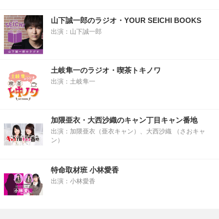
山下誠一郎のラジオ・YOUR SEICHI BOOKS
出演：山下誠一郎
土岐隼一のラジオ・喫茶トキノワ
出演：土岐隼一
加隈亜衣・大西沙織のキャン丁目キャン番地
出演：加隈亜衣（亜衣キャン）、大西沙織 （さおキャ
ン）
特命取材班 小林愛香
出演：小林愛香