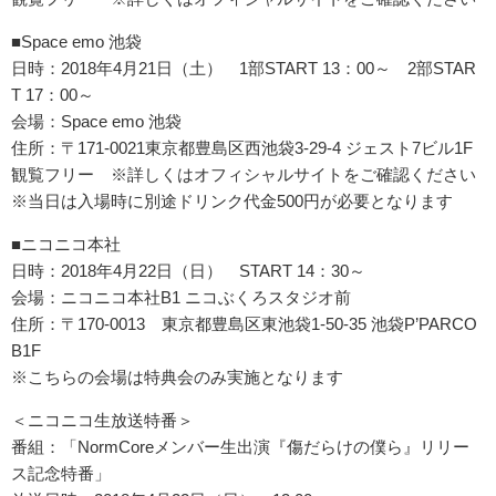
■Space emo 池袋
日時：2018年4月21日（土） 1部START 13：00～ 2部STAR
T 17：00～
会場：Space emo 池袋
住所：〒171-0021東京都豊島区西池袋3-29-4 ジェスト7ビル1F
観覧フリー ※詳しくはオフィシャルサイトをご確認ください
※当日は入場時に別途ドリンク代金500円が必要となります
■ニコニコ本社
日時：2018年4月22日（日） START 14：30～
会場：ニコニコ本社B1 ニコぶくろスタジオ前
住所：〒170-0013 東京都豊島区東池袋1-50-35 池袋P’PARCO
B1F
※こちらの会場は特典会のみ実施となります
＜ニコニコ生放送特番＞
番組：「NormCoreメンバー生出演『傷だらけの僕ら』リリー
ス記念特番」