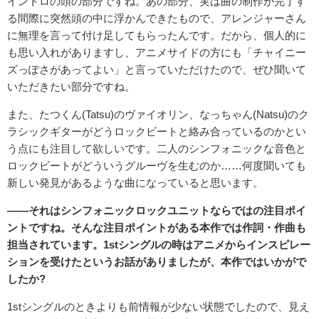
イントロの頭の部分ですね。あの部分、実は曲の制作が完了す
る間際に突然頭の中に浮かんできたもので、アレンジャーさん
に無理を言って付け足してもらったんです。だから、個人的に
も思い入れがありますし、アニメサイドの方にも「チャイニー
ズっぽさがあってよい」と言っていただけたので、ぜひ聞いて
いただきたい部分ですね。
また、たつくん(Tatsu)のヴァイオリン、なっちゃん(Natsu)のク
ラシックギターがどうロックビートと絡み合っているのかとい
う点にも注目して欲しいです。二人のシンフォニックな音色と
ロックビートがどういうグルーヴを生むのか……何度聞いても
新しい発見があるような曲になっていると思います。
――それはシンフォニックロックユニットならではの注目ポイ
ントですね。そんな注目ポイントがある本作では作詞・作曲も
担当されています。1stシングルの時はアニメからインスピレー
ションを受けたというお話がありましたが、本作ではいかがで
したか?
1stシングルのときよりも前情報が少ない状態でしたので、見え