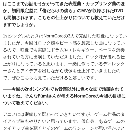
はここまでお話をうかがってきた表題曲・カップリング曲のほ
か、初回限定盤に「傷だらけの僕ら」のMVが収録されたDVD
も同梱されます。こちらの仕上がりについても教えていただけ
ますでしょうか。
1stシングルのときはNormCoreの3人で完結した映像になってい
ましたが、今回はロック感やビート感を意識した曲になってい
るので、映像でも実際にドラムやエレキギター、ベースを演奏
されている方に出演していただきました。ロック味が溢れる仕
上がりになっていると思います。一緒に作っているディレクタ
ーさんとアイデアを出しながら映像を仕上げていきましたの
で、ぜひこちらも見ていただけると嬉しいです。
――今回の2ndシングルでも音楽以外に色々な面で活躍されて
いますね。そんなFümiさんが考えるNormCoreの今後の目標に
ついて教えてください。
アニメには継続して関わっていきたいですが、ゲーム作品のタ
イアップ曲もやりたいと思っています。僕自身、あるゲームの
タイアップ曲を聴くとそのゲームのワンシーンが思い浮かぶと