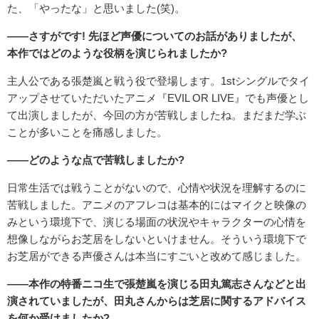
た、「やったな」と思いました(笑)。
――さすがです! 先ほど声優についてのお話がありましたが、
本作ではどのような役柄を演じられましたか?
主人公である張楚嵐と戦う役で登場します。1stシングルでタイ
アップさせていただいたアニメ『EVIL OR LIVE』でも声優とし
て出演しましたが、今回の方が苦戦しましたね。まだまだ学ぶ
ことが多いことを痛感しました。
――どのような点で苦戦しましたか?
日常生活では戦うことがないので、心情や状況を理解するのに
苦戦しました。アニメのアフレコは基本的にはマイクと映像の
みという環境下で、演じる場面の状況やキャラクターの心情を
想像しながらお芝居をしないといけません。そういう環境下で
お芝居ができる声優さんは本当にすごいと改めて感じました。
――本作の特番ニコ生で張楚嵐を演じる田丸篤志さんなどと出
演されていましたが、田丸さんからは芝居に関するアドバイス
を何か受けましたか?