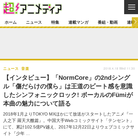
CL
ホーム
ニュース
特集
連載マンガ
番組・動画
連載
ニュース
ニュース一覧
アニメ
特集
ゲーム・アプリ
マンガ
特集一覧
カバー
連載マンガ
2018.4.18 Wed 11:30
ニュース
音楽
映画
音楽
インタビュー
レポート
連載マンガ一覧
連載一覧
番組・動画
【インタビュー】「NormCore」の2ndシング
グッズ
イベント
ル「傷だらけの僕ら」は王道のビート感を意識
ラキりす
番組・動画一覧
ラジオ
連載・ブログ
したシンフォニックロック! ボーカルのFümiが
声優
コスプレ
動画
連載・ブログ一覧
コラム
本曲の魅力について語る
舞台
新帝スタ
編集部ブログ・お知らせ
2018年1月よりTOKYO MXほかにて放送がスタートしたアニメ『一
人之下 羅天大醮篇』。中国大手Webコミックサイト「テンセント」
にて、累計102.5億PV越え、2017年12月22日よりウェブコミックサ
イト『少年 …