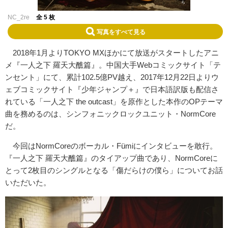
NC_2re
全 5 枚
写真をすべて見る
2018年1月よりTOKYO MXほかにて放送がスタートしたアニ
メ『一人之下 羅天大醮篇』。中国大手Webコミックサイト「テ
ンセント」にて、累計102.5億PV越え、2017年12月22日よりウ
ェブコミックサイト『少年ジャンプ＋』で日本語訳版も配信さ
れている「一人之下 the outcast」を原作とした本作のOPテーマ
曲を務めるのは、シンフォニックロックユニット・NormCore
だ。
今回はNormCoreのボーカル・Fümiにインタビューを敢行。
『一人之下 羅天大醮篇』のタイアップ曲であり、NormCoreに
とって2枚目のシングルとなる「傷だらけの僕ら」についてお話
いただいた。