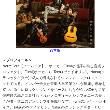
通常盤
＜プロフィール＞
NormCore【ノームコア】。ボーカルFümiが指揮を執る音楽プ
ロジェクト。Fümi(ボーカル)、Tatsu(ヴァイオリン)、Natsu(ク
ラシックギター)の3人で構成されるシンフォニックロックユニ
ットである。メンバー全員が音楽大学卒業という華麗な経歴を
持つ。激しいロックサウンドをベースにしながらも確実な音楽
偏差値の高さに裏打ちされたメロディーとシンフォニーの美し
さが唯一無二のアンサンブルを織りなす。Fümiのハイトーンボ
イス、Tatsuのヴァイオリン、Natsuのクラシックギターという