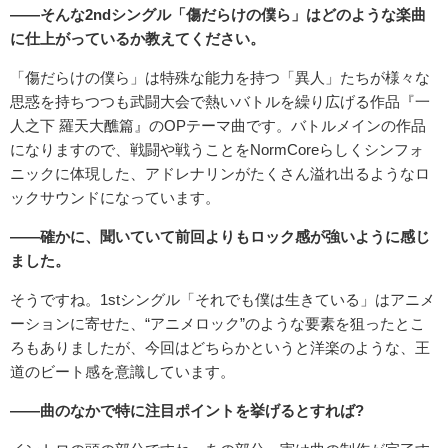
――そんな2ndシングル「傷だらけの僕ら」はどのような楽曲
に仕上がっているか教えてください。
「傷だらけの僕ら」は特殊な能力を持つ「異人」たちが様々な
思惑を持ちつつも武闘大会で熱いバトルを繰り広げる作品『一
人之下 羅天大醮篇』のOPテーマ曲です。バトルメインの作品
になりますので、戦闘や戦うことをNormCoreらしくシンフォ
ニックに体現した、アドレナリンがたくさん溢れ出るようなロ
ックサウンドになっています。
――確かに、聞いていて前回よりもロック感が強いように感じ
ました。
そうですね。1stシングル「それでも僕は生きている」はアニメ
ーションに寄せた、“アニメロック”のような要素を狙ったとこ
ろもありましたが、今回はどちらかというと洋楽のような、王
道のビート感を意識しています。
――曲のなかで特に注目ポイントを挙げるとすれば?