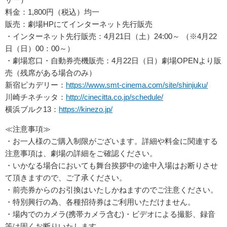
料金：1,800円（税込）均一
販売：劇場HPにてインターネット先行販売
・インターネット先行販売：4月21日（土）24:00～ （※4月22
日（日）00：00～）
・劇場窓口・自動券売機販売：4月22日（日）劇場OPENより販
売（残席がある場合のみ）
新宿ピカデリー：
https://www.smt-cinema.com/site/shinjuku/
川崎チネチッタ：
http://cinecitta.co.jp/schedule/
横浜ブルク13：
https://kinezo.jp/
≪注意事項≫
・お一人様のご購入制限がございます。詳細や料金に関連する
注意事項は、劇場の詳細をご確認ください。
・いかなる場合においても舞台挨拶中の途中入場はお断りさせ
て頂きますので、ご了承ください。
・前売券からのお引換はいたしかねますのでご注意ください。
・特別興行の為、各種招待券はご利用いただけません。
・場内でのカメラ(携帯カメラ含む)・ビデオによる撮影、録音
等は固くお断りいたします。