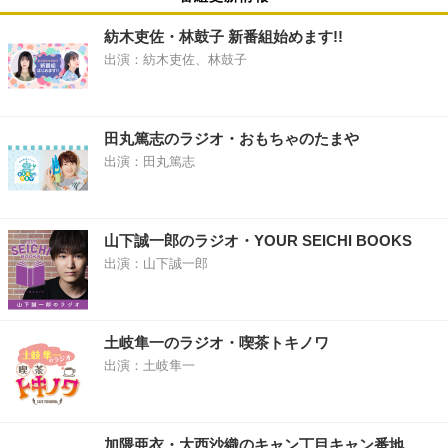
紡木吏佐・林鼓子 新番組始めます!!
出演：紡木吏佐、林鼓子
田丸篤志のラジオ・おもちゃのたまや
出演：田丸篤志
山下誠一郎のラジオ・YOUR SEICHI BOOKS
出演：山下誠一郎
土岐隼一のラジオ・喫茶トキノワ
出演：土岐隼一
加隈亜衣・大西沙織のキャン丁目キャン番地