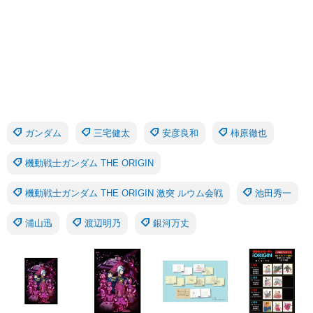
ガンダム
三宅健太
安彦良和
柿原徹也
機動戦士ガンダム THE ORIGIN
機動戦士ガンダム THE ORIGIN 激突 ルウム会戦
池田秀一
浦山迅
渡辺明乃
銀河万丈