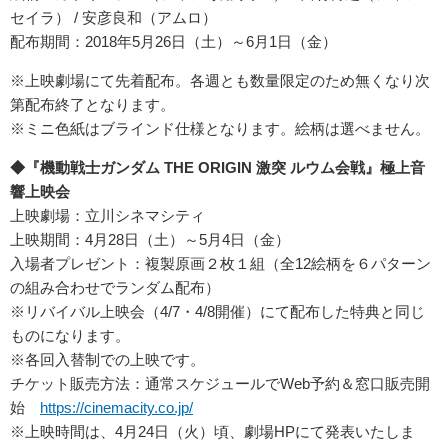
セイラ） / 安彦良和（アムロ）
配布期間：2018年5月26日（土）～6月1日（金）
※上映劇場にて先着配布。各週とも数量限定のため無くなり次
第配布終了となります。
※ミニ色紙はブラインド仕様となります。絵柄は選べません。
◆『機動戦士ガンダム THE ORIGIN 激突 ルウム会戦』極上音
響上映会
上映劇場：立川シネマシティ
上映期間：4月28日（土）～5月4日（金）
入場者プレゼント：複製原画２枚１組（全12絵柄を６パターン
の組み合わせでランダム配布）
※リバイバル上映会（4/7・4/8開催）にて配布した特典と同じ
ものになります。
※各回入替制での上映です。
チケット販売方法：通常スケジュールでWeb予約＆窓口販売開
始
https://cinemacity.co.jp/
※上映時間は、4月24日（火）頃、劇場HPにて発表いたしま