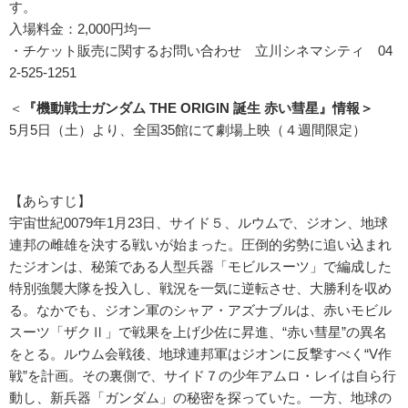
す。
入場料金：2,000円均一
・チケット販売に関するお問い合わせ 立川シネマシティ 04
2-525-1251
＜
『機動戦士ガンダム
THE
ORIGIN
誕生
赤い彗星』情報＞
5月5日（土）より、全国35館にて劇場上映（４週間限定）
【あらすじ】
宇宙世紀0079年1月23日、サイド５、ルウムで、ジオン、地球
連邦の雌雄を決する戦いが始まった。圧倒的劣勢に追い込まれ
たジオンは、秘策である人型兵器「モビルスーツ」で編成した
特別強襲大隊を投入し、戦況を一気に逆転させ、大勝利を収め
る。なかでも、ジオン軍のシャア・アズナブルは、赤いモビル
スーツ「ザクⅡ」で戦果を上げ少佐に昇進、“赤い彗星”の異名
をとる。ルウム会戦後、地球連邦軍はジオンに反撃すべく“V作
戦”を計画。その裏側で、サイド７の少年アムロ・レイは自ら行
動し、新兵器「ガンダム」の秘密を探っていた。一方、地球の