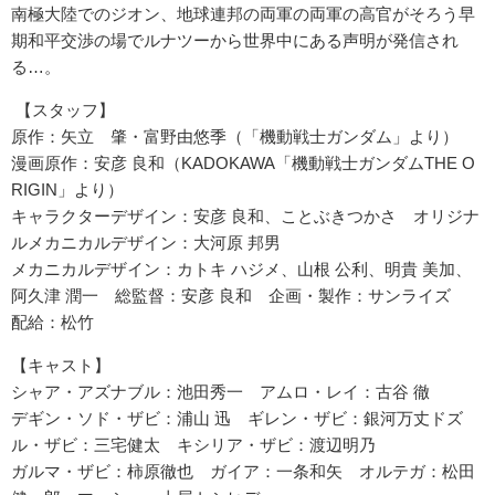
南極大陸でのジオン、地球連邦の両軍の両軍の高官がそろう早
期和平交渉の場でルナツーから世界中にある声明が発信され
る…。
【スタッフ】
原作：矢立 肇・富野由悠季（「機動戦士ガンダム」より）
漫画原作：安彦 良和（KADOKAWA「機動戦士ガンダムTHE O
RIGIN」より）
キャラクターデザイン：安彦 良和、ことぶきつかさ オリジナ
ルメカニカルデザイン：大河原 邦男
メカニカルデザイン：カトキ ハジメ、山根 公利、明貴 美加、
阿久津 潤一 総監督：安彦 良和 企画・製作：サンライズ
配給：松竹
【キャスト】
シャア・アズナブル：池田秀一 アムロ・レイ：古谷 徹
デギン・ソド・ザビ：浦山 迅 ギレン・ザビ：銀河万丈ドズ
ル・ザビ：三宅健太 キシリア・ザビ：渡辺明乃
ガルマ・ザビ：柿原徹也 ガイア：一条和矢 オルテガ：松田