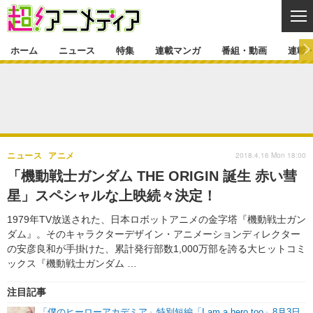
CL
ホーム
ニュース
特集
連載マンガ
番組・動画
連載
ニュース
ニュース一覧
アニメ
特集
ゲーム・アプリ
マンガ
特集一覧
カバー
連載マンガ
2018.4.16 Mon 18:00
ニュース
アニメ
映画
音楽
インタビュー
レポート
連載マンガ一覧
連載一覧
番組・動画
「機動戦士ガンダム THE ORIGIN 誕生 赤い彗
グッズ
イベント
星」スペシャルな上映続々決定！
ラキりす
番組・動画一覧
ラジオ
連載・ブログ
1979年TV放送された、日本ロボットアニメの金字塔『機動戦士ガン
声優
コスプレ
動画
連載・ブログ一覧
コラム
ダム』。そのキャラクターデザイン・アニメーションディレクター
舞台
新帝スタ
の安彦良和が手掛けた、累計発行部数1,000万部を誇る大ヒットコミ
編集部ブログ・お知らせ
ックス『機動戦士ガンダム …
注目記事
「僕のヒーローアカデミア」特別短編「I am a hero too」8月3日