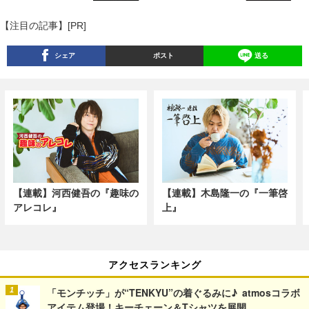
【注目の記事】[PR]
シェア
ポスト
送る
【連載】河西健吾の『趣味の
【連載】木島隆一の『一筆啓
アレコレ』
上』
アクセスランキング
「モンチッチ」が“TENKYU”の着ぐるみに♪ atmosコラボ
アイテム登場！キーチェーン＆Tシャツを展開