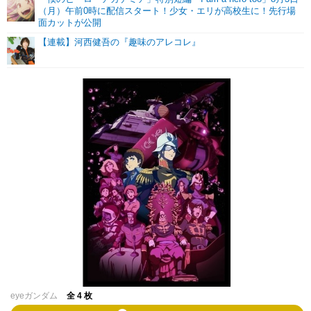
（月）午前0時に配信スタート！少女・エリが高校生に！先行場
面カットが公開
【連載】河西健吾の『趣味のアレコレ』
eyeガンダム
全 4 枚