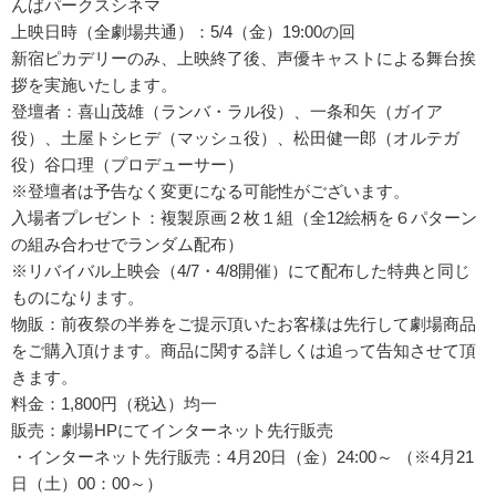
んばパークスシネマ
上映日時（全劇場共通）：5/4（金）19:00の回
新宿ピカデリーのみ、上映終了後、声優キャストによる舞台挨
拶を実施いたします。
登壇者：喜山茂雄（ランバ・ラル役）、一条和矢（ガイア
役）、土屋トシヒデ（マッシュ役）、松田健一郎（オルテガ
役）谷口理（プロデューサー）
※登壇者は予告なく変更になる可能性がございます。
入場者プレゼント：複製原画２枚１組（全12絵柄を６パターン
の組み合わせでランダム配布）
※リバイバル上映会（4/7・4/8開催）にて配布した特典と同じ
ものになります。
物販：前夜祭の半券をご提示頂いたお客様は先行して劇場商品
をご購入頂けます。商品に関する詳しくは追って告知させて頂
きます。
料金：1,800円（税込）均一
販売：劇場HPにてインターネット先行販売
・インターネット先行販売：4月20日（金）24:00～ （※4月21
日（土）00：00～）