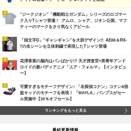
“ジークジオン”「機動戦士ガンダム」シリーズのロゴマー
ク入りTシャツ登場！ アムロ、シャア、ジオン公国、マフ
ティーのマークをさり気なくアピール
「頭文字D」“ギャンギャン”を大胆デザイン!! AE86＆RX-
7の名シーンを立体刺繍で表現したTシャツ登場
花澤香菜の脳内はパンばかり!? 天才捜査官×美青年アンド
ロイドの新バディアニメ「ユア・フォルマ」【インタビュ
ー】
可愛すぎるモチーフデザイン♪ 「名探偵コナン」コナン&怪
盗キッドのモチーフを表現！ 「MAYLA」パンプスがセー
ル実施中【30％オフセール】
ランキングをもっと見る
番組更新情報