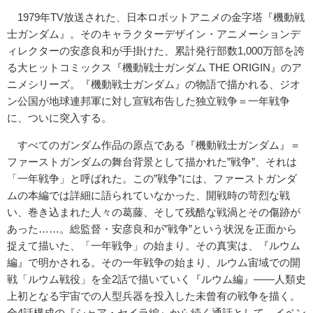
1979年TV放送された、日本ロボットアニメの金字塔『機動戦
士ガンダム』。そのキャラクターデザイン・アニメーションデ
ィレクターの安彦良和が手掛けた、累計発行部数1,000万部を誇
る大ヒットコミックス『機動戦士ガンダム THE ORIGIN』のア
ニメシリーズ。『機動戦士ガンダム』の物語で描かれる、ジオ
ン公国が地球連邦軍に対し宣戦布告した独立戦争＝一年戦争
に、ついに突入する。
すべてのガンダム作品の原点である『機動戦士ガンダム』＝
ファーストガンダムの舞台背景として描かれた”戦争”、それは
「一年戦争」と呼ばれた。この”戦争”には、ファーストガンダ
ムの本編では詳細に語られていなかった、開戦時の苛烈な戦
い、巻き込まれた人々の葛藤、そして残酷な戦渦とその傷跡が
あった……。総監督・安彦良和が”戦争”という状況を正面から
捉えて描いた、「一年戦争」の始まり。その真実は、『ルウム
編』で明かされる。その一年戦争の始まり、ルウム宙域での開
戦「ルウム戦役」を全2話で描いていく『ルウム編』――人類史
上初となる宇宙での人型兵器を投入した未曾有の戦争を描く。
全4話構成の『シャア・セイラ編』から続く通話として、イベン