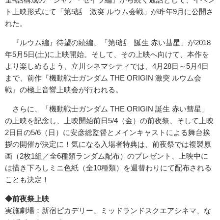
ト上映形式にて「第5話 激突 ルウム会戦」が昨年9月に公開さ
れた。
『ルウム編』待望の続編、「第6話 誕生 赤い彗星」が2018
年5月5日(土)に上映開始。そして、その上映へ向けて、本作を
より楽しめるよう、立川シネマシティでは、4月28日～5月4日
まで、前作『機動戦士ガンダム THE ORIGIN 激突 ルウム会
戦』の極上音響上映会が行われる。
さらに、「機動戦士ガンダム THE ORIGIN 誕生 赤い彗星」
の上映を記念し、上映開始前日5/4（金）の前夜祭、そして上映
2日目の5/6（日）に安彦総監督とメインキャストによる舞台挨
拶の開催が決定に！気になる入場者特典は、前夜祭では複製原
画（2枚1組／全6種類ランダム配布）のプレゼント、上映中に
は描き下ろしミニ色紙（全10種類）を週替わりにて配布される
ことも決定！
◆前夜祭上映
実施劇場：新宿ピカデリー、ミッドランドスクエアシネマ、な