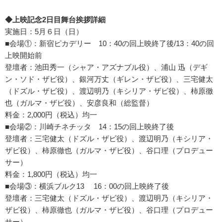
◆上映記念2日目舞台挨拶詳細
実施日：5月６日（日）
■会場①：新宿ピカデリー 10：40の回上映終了後/13：40の回
上映開始前
登壇者：池田秀一（シャア・アズナブル役）、浦山 迅（デギ
ン・ソド・ザビ役）、銀河万丈（ギレン・ザビ役）、三宅健太
（ドズル・ザビ役）、渡辺明乃（キシリア・ザビ役）、柿原徹
也（ガルマ・ザビ役）、安彦良和（総監督）
料金：2,000円（税込）均一
■会場②：川崎チネチッタ 14：15の回上映終了後
登壇者：三宅健太（ドズル・ザビ役）、渡辺明乃（キシリア・
ザビ役）、柿原徹也（ガルマ・ザビ役）、谷口理（プロデュー
サー）
料金：1,800円（税込）均一
■会場③：横浜ブルク13 16：00の回上映終了後
登壇者：三宅健太（ドズル・ザビ役）、渡辺明乃（キシリア・
ザビ役）、柿原徹也（ガルマ・ザビ役）、谷口理（プロデュー
サー）