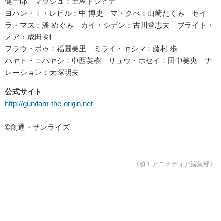
健一郎 マッシュ：土屋トシヒデ
ヨハン・Ｉ・レビル：中 博史 マ・クべ：山崎たくみ セイ
ラ・マス：潘 めぐみ カイ・シデン：古川登志夫 ブライト・
ノア：成田 剣
フラウ・ボゥ：福圓美里 ミライ・ヤシマ：藤村 歩
ハヤト・コバヤシ：中西英樹 リュウ・ホセイ：田中美央 ナ
レーション：大塚明夫
公式サイト
http://gundam-the-origin.net
©創通・サンライズ
《超！アニメディア編集部》