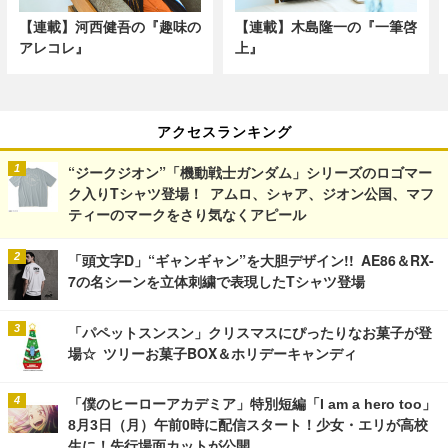
【連載】河西健吾の『趣味の
【連載】木島隆一の『一筆啓
アレコレ』
上』
アクセスランキング
“ジークジオン”「機動戦士ガンダム」シリーズのロゴマー
ク入りTシャツ登場！ アムロ、シャア、ジオン公国、マフ
ティーのマークをさり気なくアピール
「頭文字D」“ギャンギャン”を大胆デザイン!! AE86＆RX-
7の名シーンを立体刺繍で表現したTシャツ登場
「パペットスンスン」クリスマスにぴったりなお菓子が登
場☆ ツリーお菓子BOX＆ホリデーキャンディ
「僕のヒーローアカデミア」特別短編「I am a hero too」
8月3日（月）午前0時に配信スタート！少女・エリが高校
生に！先行場面カットが公開