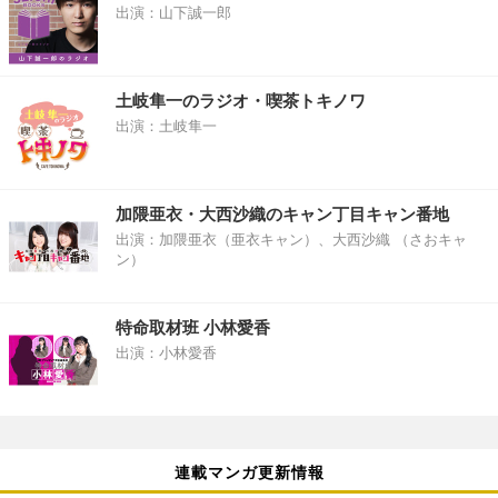
出演：山下誠一郎
土岐隼一のラジオ・喫茶トキノワ
出演：土岐隼一
加隈亜衣・大西沙織のキャン丁目キャン番地
出演：加隈亜衣（亜衣キャン）、大西沙織 （さおキャ
ン）
特命取材班 小林愛香
出演：小林愛香
連載マンガ更新情報