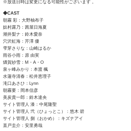
※放送日時は変更になる可能性がございます 。
◆CAST
朝霧 彩：大野柚布子
奴村露乃：茜屋日海夏
潮井梨ナ：鈴木愛奈
穴沢虹海：芹澤 優
雫芽さりな：山崎はるか
雨谷小雨：原 由実
燐賀紗雪：M・A・O
泉ヶ峰みかり：本渡 楓
水蓮寺清春：松井恵理子
滝口あさひ：Lynn
朝霧要：岡本信彦
美炭貴一郎：鈴木達央
サイト管理人 漆：中尾隆聖
サイト管理人 弐（ひょっとこ）：悠木 碧
サイト管理人 捌（おかめ）：キズナアイ
直戸圭介：安里勇哉