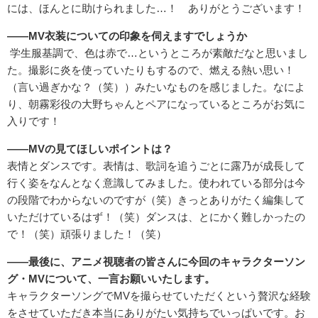
には、ほんとに助けられました…！ ありがとうございます！
――MV
衣装についての印象を伺えますでしょうか
学生服基調で、色は赤で…というところが素敵だなと思いまし
た。撮影に炎を使っていたりもするので、燃える熱い思い！
（言い過ぎかな？（笑））みたいなものを感じました。なによ
り、朝霧彩役の大野ちゃんとペアになっているところがお気に
入りです！
――MV
の見てほしいポイントは？
表情とダンスです。表情は、歌詞を追うごとに露乃が成長して
行く姿をなんとなく意識してみました。使われている部分は今
の段階でわからないのですが（笑）きっとありがたく編集して
いただけているはず！（笑）ダンスは、とにかく難しかったの
で！（笑）頑張りました！（笑）
――最後に、アニメ視聴者の皆さんに今回のキャラクターソン
グ・MV
について、一言お願いいたします。
キャラクターソングでMVを撮らせていただくという贅沢な経験
をさせていただき本当にありがたい気持ちでいっぱいです。お