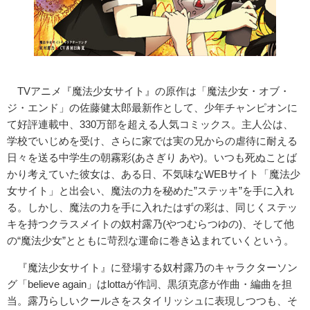
TVアニメ『魔法少女サイト』の原作は「魔法少女・オブ・
ジ・エンド」の佐藤健太郎最新作として、少年チャンピオンに
て好評連載中、330万部を超える人気コミックス。主人公は、
学校でいじめを受け、さらに家では実の兄からの虐待に耐える
日々を送る中学生の朝霧彩(あさぎり あや)。いつも死ぬことば
かり考えていた彼女は、ある日、不気味なWEBサイト「魔法少
女サイト」と出会い、魔法の力を秘めた”ステッキ”を手に入れ
る。しかし、魔法の力を手に入れたはずの彩は、同じくステッ
キを持つクラスメイトの奴村露乃(やつむらつゆの)、そして他
の“魔法少女”とともに苛烈な運命に巻き込まれていくという。
『魔法少女サイト』に登場する奴村露乃のキャラクターソン
グ「believe again」はlottaが作詞、黒須克彦が作曲・編曲を担
当。露乃らしいクールさをスタイリッシュに表現しつつも、そ