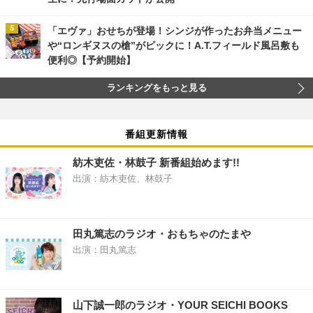
「エヴァ」おせちが登場！シンジが作ったお弁当メニュー
や“ロンギヌスの槍”がピックに！A.T.フィールド風呂敷も
便利◎【予約開始】
ランキングをもっと見る
番組更新情報
紡木吏佐・林鼓子 新番組始めます!!
出演：紡木吏佐、林鼓子
田丸篤志のラジオ・おもちゃのたまや
出演：田丸篤志
山下誠一郎のラジオ・YOUR SEICHI BOOKS