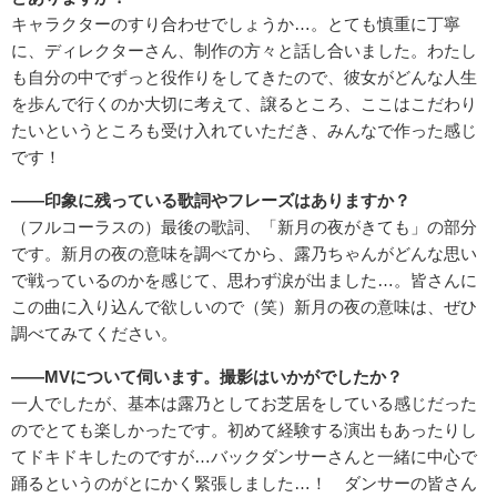
キャラクターのすり合わせでしょうか…。とても慎重に丁寧
に、ディレクターさん、制作の方々と話し合いました。わたし
も自分の中でずっと役作りをしてきたので、彼女がどんな人生
を歩んで行くのか大切に考えて、譲るところ、ここはこだわり
たいというところも受け入れていただき、みんなで作った感じ
です！
――印象に残っている歌詞やフレーズはありますか？
（フルコーラスの）最後の歌詞、「新月の夜がきても」の部分
です。新月の夜の意味を調べてから、露乃ちゃんがどんな思い
で戦っているのかを感じて、思わず涙が出ました…。皆さんに
この曲に入り込んで欲しいので（笑）新月の夜の意味は、ぜひ
調べてみてください。
――MV
について伺います。撮影はいかがでしたか？
一人でしたが、基本は露乃としてお芝居をしている感じだった
のでとても楽しかったです。初めて経験する演出もあったりし
てドキドキしたのですが…バックダンサーさんと一緒に中心で
踊るというのがとにかく緊張しました…！ ダンサーの皆さん