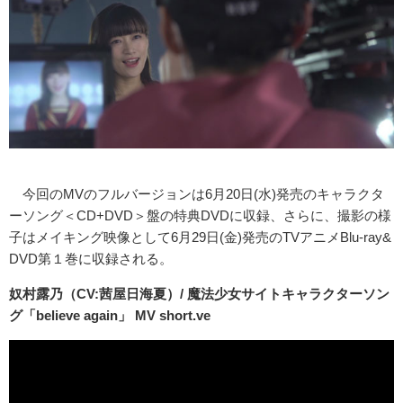
今回のMVのフルバージョンは6月20日(水)発売のキャラクタ
ーソング＜CD+DVD＞盤の特典DVDに収録、さらに、撮影の様
子はメイキング映像として6月29日(金)発売のTVアニメBlu-ray&
DVD第１巻に収録される。
奴村露乃（CV:茜屋日海夏）/ 魔法少女サイトキャラクターソン
グ「believe again」 MV short.ve