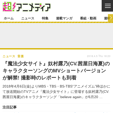
CL
ホーム
ニュース
特集
連載マンガ
番組・動画
連載
ニュース
ニュース一覧
アニメ
特集
ゲーム・アプリ
マンガ
特集一覧
カバー
連載マンガ
2018.4.5 Thu 18:20
ニュース
音楽
映画
音楽
インタビュー
レポート
連載マンガ一覧
連載一覧
番組・動画
『魔法少女サイト』奴村露乃(CV.茜屋日海夏)の
グッズ
イベント
キャラクターソングのMVショートバージョン
ラキりす
番組・動画一覧
ラジオ
連載・ブログ
が解禁! 撮影時のレポートも到着
声優
コスプレ
動画
連載・ブログ一覧
コラム
2018年4月6日(金)よりMBS・TBS・BS-TBS“アニメイズム”枠ほかに
舞台
新帝スタ
て放送開始のTVアニメ『魔法少女サイト』に登場する奴村露乃(CV.
編集部ブログ・お知らせ
茜屋日海夏)のキャラクターソング「believe again」が6月20 …
注目記事