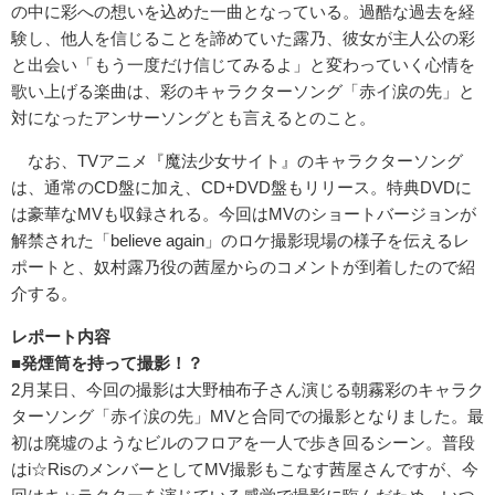
の中に彩への想いを込めた一曲となっている。過酷な過去を経
験し、他人を信じることを諦めていた露乃、彼女が主人公の彩
と出会い「もう一度だけ信じてみるよ」と変わっていく心情を
歌い上げる楽曲は、彩のキャラクターソング「赤イ涙の先」と
対になったアンサーソングとも言えるとのこと。
なお、TVアニメ『魔法少女サイト』のキャラクターソング
は、通常のCD盤に加え、CD+DVD盤もリリース。特典DVDに
は豪華なMVも収録される。今回はMVのショートバージョンが
解禁された「believe again」のロケ撮影現場の様子を伝えるレ
ポートと、奴村露乃役の茜屋からのコメントが到着したので紹
介する。
レポート内容
■発煙筒を持って撮影！？
2月某日、今回の撮影は大野柚布子さん演じる朝霧彩のキャラク
ターソング「赤イ涙の先」MVと合同での撮影となりました。最
初は廃墟のようなビルのフロアを一人で歩き回るシーン。普段
はi☆RisのメンバーとしてMV撮影もこなす茜屋さんですが、今