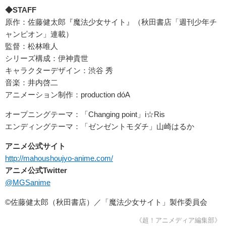
◆STAFF
原作：佐藤健太郎『魔法少女サイト』（秋田書店「週刊少年チ
ャンピオン」連載）
監督：松林唯人
シリーズ構成：伊神貴世
キャラクターデザイン：渋谷 秀
音楽：井内啓二
アニメーション制作：production dóA
オープニングテーマ：「Changing point」i☆Ris
エンディングテーマ：「ゼンゼントモダチ」山崎はるか
アニメ公式サイト
http://mahoushoujyo-anime.com/
アニメ公式Twitter
@MGSanime
©佐藤健太郎（秋田書店）／「魔法少女サイト」製作委員会
《超！アニメディア編集部》