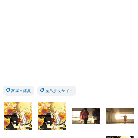
茜屋日海夏
魔法少女サイト