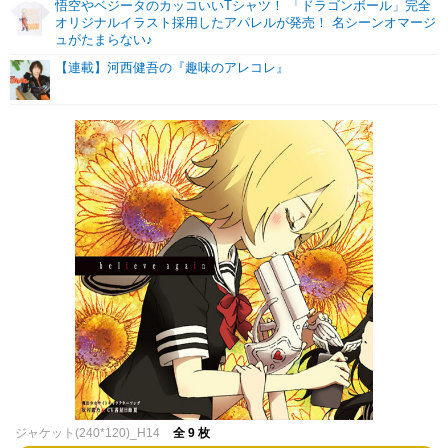
悟空やベジータのカッコいいTシャツ！ 「ドラゴンボール」完全
オリジナルイラスト採用したアパレルが発売！ 名シーンオマージ
ュがたまらない♪
【連載】河西健吾の『趣味のアレコレ』
ジャケット(240*120)_H14
全 9 枚