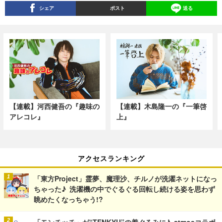
シェア
ポスト
送る
【連載】河西健吾の『趣味の
【連載】木島隆一の『一筆啓
アレコレ』
上』
アクセスランキング
「東方Project」霊夢、魔理沙、チルノが洗濯ネットになっ
ちゃった♪ 洗濯機の中でぐるぐる回転し続ける姿を思わず
眺めたくなっちゃう!?
「モンチッチ」が“TENKYU”の着ぐるみに♪ atmosコラボ