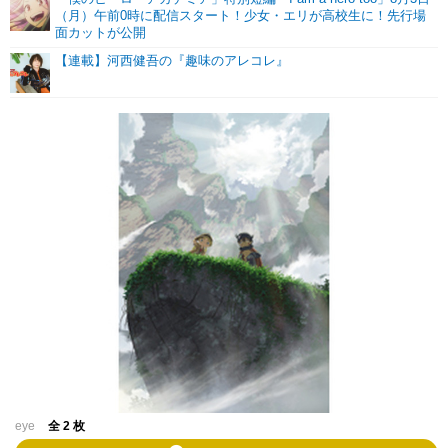
（月）午前0時に配信スタート！少女・エリが高校生に！先行場
面カットが公開
【連載】河西健吾の『趣味のアレコレ』
eye
全 2 枚