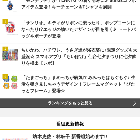
アイテム登場！キーチェーン＆Tシャツを展開
「サンリオ」キティがリボンに乗ったり、ポップコーンに
なったり!?エッジの効いたデザインが目を引く♪ トートバ
ッグやポーチが登場
ちいかわ、ハチワレ、うさぎ達が浴衣姿に♪限定グッズも大
盛況☆ スマホアプリ「ちいぽけ」仙台七夕まつりに七夕飾
りを掲出【レポ】
「たまごっち」まめっちが病気!? みみっちはもぐもぐ♪ 生
活を覗き見しちゃうデザイン！フレームマグネット「ぴた
っとフレーム」登場☆
ランキングをもっと見る
番組更新情報
紡木吏佐・林鼓子 新番組始めます!!