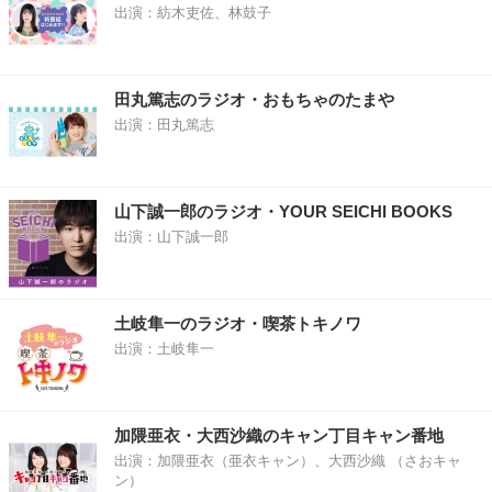
出演：紡木吏佐、林鼓子
田丸篤志のラジオ・おもちゃのたまや
出演：田丸篤志
山下誠一郎のラジオ・YOUR SEICHI BOOKS
出演：山下誠一郎
土岐隼一のラジオ・喫茶トキノワ
出演：土岐隼一
加隈亜衣・大西沙織のキャン丁目キャン番地
出演：加隈亜衣（亜衣キャン）、大西沙織 （さおキャ
ン）