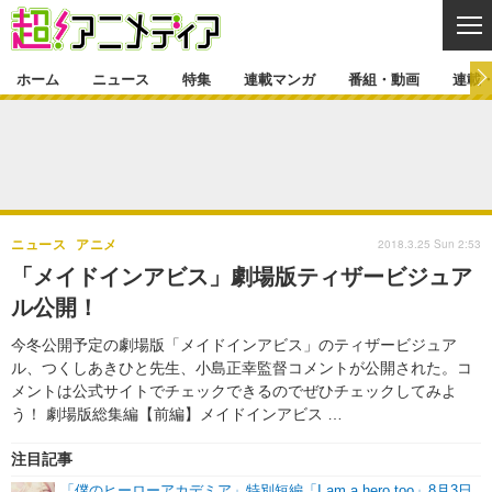
CL
ホーム
ニュース
特集
連載マンガ
番組・動画
連載
ニュース
ニュース一覧
アニメ
特集
ゲーム・アプリ
マンガ
特集一覧
カバー
連載マンガ
2018.3.25 Sun 2:53
ニュース
アニメ
映画
音楽
インタビュー
レポート
連載マンガ一覧
連載一覧
番組・動画
「メイドインアビス」劇場版ティザービジュア
グッズ
イベント
ル公開！
ラキりす
番組・動画一覧
ラジオ
連載・ブログ
今冬公開予定の劇場版「メイドインアビス」のティザービジュア
声優
コスプレ
動画
連載・ブログ一覧
コラム
ル、つくしあきひと先生、小島正幸監督コメントが公開された。コ
舞台
新帝スタ
メントは公式サイトでチェックできるのでぜひチェックしてみよ
編集部ブログ・お知らせ
う！ 劇場版総集編【前編】メイドインアビス …
注目記事
「僕のヒーローアカデミア」特別短編「I am a hero too」8月3日