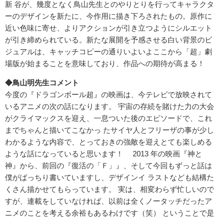
新 谷が、幾度となく鳥山先生とのやりとりを行ってキャラクタ
ーのデザインを新たに、今作用に描き下ろされたもの。原作に
近い色味に寄せ、よりアクションが引き立つようにシルエット
が引き締められている。新たな展開を予感させる白い背景のビ
ジュアルは、キャッチコピーの通りいよいよここから「超」劇
場版が始まることを意味しており、作品への期待が高まる！
◆鳥山明先生コメント
今度の『ドラゴンボール超』の映画は、今テレビで放映されて
いるアニメの次の話になります。 宇宙の存続を賭けた力の大会
がクライマックスを迎え、一息ついた後のエピソードで、これ
までちゃんと描いてこなかっ たサイヤ人とフリーザの事が少し
わかるような内容で、とっておきの強敵を迎えとても楽しめる
ような話になっていると思います！ 2013 年の映画『神と
神』から、前回の『復活の「Ｆ」』、そして今回もずっと話は
僕がばっちり書いていますし、デザインイ ラストなども結構た
くさん描かせてもらっています。 実は、相変わらず忙しいので
すが、連載をしていなければ、以前は全くノータッチだったア
ニメのことを考える余裕もあるわけです（笑） ということで是