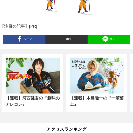
【注目の記事】[PR]
シェア
ポスト
送る
【連載】河西健吾の『趣味の
【連載】木島隆一の『一筆啓
アレコレ』
上』
アクセスランキング