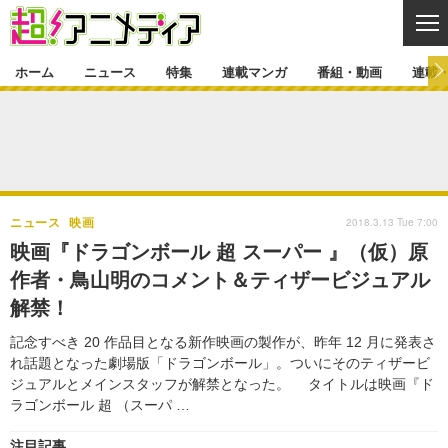
CL
ホーム
ニュース
特集
連載マンガ
番組・動画
連載
ニュース
ニュース一覧
アニメ
特集
ゲーム・アプリ
マンガ
特集一覧
カバー
連載マンガ
2018.3.13 Tue 7:00
ニュース
映画
映画
音楽
インタビュー
レポート
連載マンガ一覧
連載一覧
番組・動画
映画『ドラゴンボール 超 スーパー 』（仮）原
グッズ
イベント
作者・鳥山明のコメント＆ティザービジュアル
ラキりす
番組・動画一覧
ラジオ
連載・ブログ
解禁！
声優
コスプレ
動画
連載・ブログ一覧
コラム
記念すべき 20 作品目となる新作映画の製作が、昨年 12 月に発表さ
舞台
新帝スタ
れ話題となった劇場版「ドラゴンボール」。ついにそのティザービ
編集部ブログ・お知らせ
ジュアルとメインスタッフが解禁となった。 タイトルは映画『ド
ラゴンボール 超 （スーパ …
注目記事