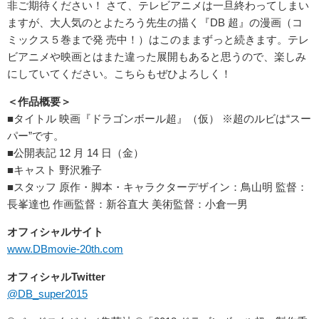
非ご期待ください！ さて、テレビアニメは一旦終わってしまい
ますが、大人気のとよたろう先生の描く『DB 超』の漫画（コ
ミックス５巻まで発 売中！）はこのままずっと続きます。テレ
ビアニメや映画とはまた違った展開もあると思うので、楽しみ
にしていてください。こちらもぜひよろしく！
＜作品概要＞
■タイトル 映画『ドラゴンボール超』（仮） ※超のルビは“スー
パー”です。
■公開表記 12 月 14 日（金）
■キャスト 野沢雅子
■スタッフ 原作・脚本・キャラクターデザイン：鳥山明 監督：
長峯達也 作画監督：新谷直大 美術監督：小倉一男
オフィシャルサイト
www.DBmovie-20th.com
オフィシャルTwitter
@DB_super2015