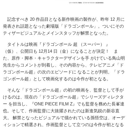
記念すべき 20 作品目となる新作映画の製作が、昨年 12 月に
発表され話題となった劇場版「ドラゴンボール」。ついにその
ティザービジュアルとメインスタッフが解禁となった。
タイトルは映画『ドラゴンボール 超 （スーパー） 』
（仮）、公開日も 12月14 日（金）になることが決定！ ま
た、原作・脚本・キャラクターデザインを手 がけている鳥山明
先生からコメントが到着し、その内容から、テレビアニメ「ド
ラゴンボール超」の次のエピソードに なることが判明。「ドラ
ゴンボール超」として映画化するのは今作が初となる。
そんな「ドラゴンボール超」の初の映画を、監督として手が
けるのは、現在の「ドラゴンボール超」でシリーズディレクタ
ー を担当し、『ONE PIECE FILM Z』でも監督を務めた長峯達
也。そして、作画監督に大抜擢されたのは新進気鋭の新谷直
大。 解禁となったビジュアルで描かれている孫悟空は、オーデ
ィションで精選され、作画監督として立つのは今作が初となる