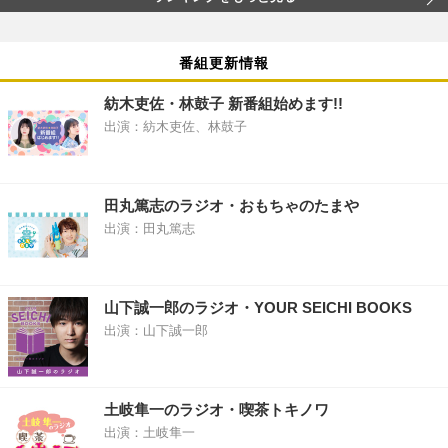
番組更新情報
紡木吏佐・林鼓子 新番組始めます!!
出演：紡木吏佐、林鼓子
田丸篤志のラジオ・おもちゃのたまや
出演：田丸篤志
山下誠一郎のラジオ・YOUR SEICHI BOOKS
出演：山下誠一郎
土岐隼一のラジオ・喫茶トキノワ
出演：土岐隼一