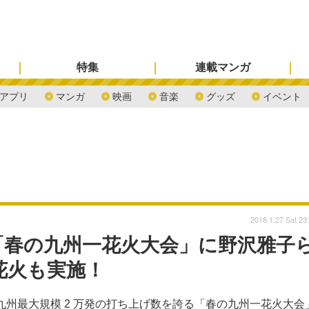
特集
連載マンガ
アプリ
マンガ
映画
音楽
グッズ
イベント
2018.1.27 Sat 23
ス「春の九州一花火大会」に野沢雅子
花火も実施！
）に、九州最大規模 2 万発の打ち上げ数を誇る「春の九州一花火大会