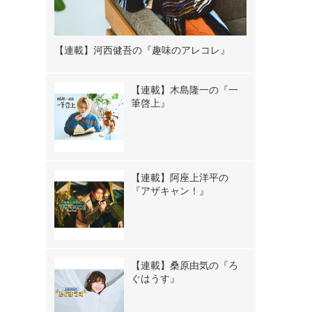
【連載】河西健吾の『趣味のアレコレ』
【連載】木島隆一の『一
筆啓上』
【連載】阿座上洋平の
『アザキャン！』
【連載】桑原由気の『ろ
ぐはうす』