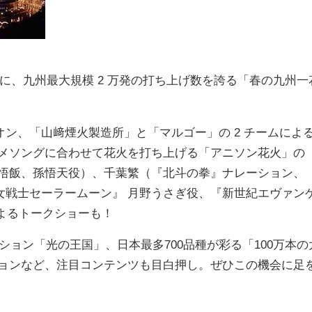
（土）に、九州最大規模 2 万発の打ち上げ数を誇る「春の九州一
ン、「山﨑煙火製造所」と「マルゴー」の 2 チームによ
ニメソングに合わせて花火を打ち上げる「アニソン花火」の
孫悟飯、孫悟天役）、千葉繁（『北斗の拳』ナレーション、
女戦士セーラームーン』 月野うさぎ役、『新世紀エヴァン
によるトークショーも！
ション「光の王国」、日本最多700品種が彩る「100万本の
ションなど、注目コンテンツも目白押し。ぜひこの機会に足