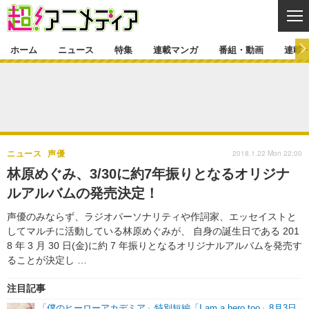
CL
ホーム
ニュース
特集
連載マンガ
番組・動画
連載
ニュース
ニュース一覧
アニメ
特集
ゲーム・アプリ
マンガ
特集一覧
カバー
連載マンガ
2018.1.22 Mon 22:00
ニュース
声優
映画
音楽
インタビュー
レポート
連載マンガ一覧
連載一覧
番組・動画
林原めぐみ、3/30に約7年振りとなるオリジナ
グッズ
イベント
ルアルバムの発売決定！
ラキりす
番組・動画一覧
ラジオ
連載・ブログ
声優のみならず、ラジオパーソナリティや作詞家、エッセイストと
声優
コスプレ
動画
連載・ブログ一覧
コラム
してマルチに活動している林原めぐみが、 自身の誕生日である 201
舞台
新帝スタ
8 年 3 月 30 日(金)に約 7 年振りとなるオリジナルアルバムを発売す
編集部ブログ・お知らせ
ることが決定し …
注目記事
「僕のヒーローアカデミア」特別短編「I am a hero too」8月3日