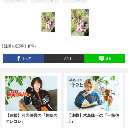
【注目の記事】[PR]
シェア
ポスト
送る
【連載】河西健吾の『趣味の
【連載】木島隆一の『一筆啓
アレコレ』
上』