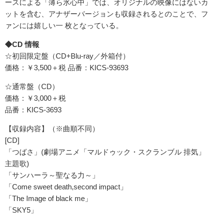
ースによる「薄ら氷心中」では、オリジナルの映像にはないカ
ットを含む、アナザーバージョンも収録されるとのことで、フ
ァンには嬉しい一 枚となっている。
◆CD 情報
☆初回限定盤（CD+Blu-ray／外箱付）
価格：￥3,500＋税 品番：KICS-93693
☆通常盤（CD）
価格：￥3,000＋税
品番：KICS-3693
【収録内容】（※曲順不同）
[CD]
「つばさ」(劇場アニメ「マルドゥック・スクランブル 排気」
主題歌)
「サンハーラ～聖なる力～」
「Come sweet death,second impact」
「The Image of black me」
「SKY5」