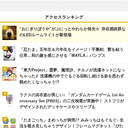
アクセスランキング
“おにぎりぼうや”がぷにっとやわらか発光☆ 存在感抜群な
のLEDルームライトが新登場
「忍たま」五年生＆六年生をイメージ！手裏剣、髪を結う
仕草…和の趣を感じさせる「MAYLA」パンプス
「東方Project」霊夢、魔理沙、チルノが洗濯ネットになっ
ちゃった♪ 洗濯機の中でぐるぐる回転し続ける姿を思わず
眺めたくなっちゃう!?
ラクスの浴衣姿が美しい♪ 「ガンダムカードゲーム 1st An
niversary Set [PB03]」の二次抽選が実施中！ ストフリが
デザインされたデッキケースやスリーブも
「たまごっち」まめっちが病気!? みみっちはもぐもぐ♪ 生
活を覗き見しちゃうデザイン！フレームマグネット「ぴた