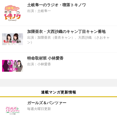
土岐隼一のラジオ・喫茶トキノワ
出演：土岐隼一
加隈亜衣・大西沙織のキャン丁目キャン番地
出演：加隈亜衣（亜衣キャン）、大西沙織 （さおキャ
ン）
特命取材班 小林愛香
出演：小林愛香
連載マンガ更新情報
ガールズ＆パンツァー
毎週火曜日更新