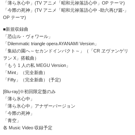
「薄ら氷心中」(TV アニメ「昭和元禄落語心中」OP テーマ)
「今際の死神」(TV アニメ「昭和元禄落語心中 -助六再び篇-」
OP テーマ)
■新規収録曲
「恐山ル・ヴォワール」
「Dilemmatic triangle opera AYANAMI Version」
「集結の園へ～セカンドインパクト～」（「CR ヱヴァンゲリ
ヲン X」搭載曲）
「もう 1 人の私 MEGU Version」
「Mint」（完全新曲）
「Fifty」（完全新曲） (予定)
[Blu-ray]※初回限定盤のみ
「薄ら氷心中」
「薄ら氷心中」アナザーバージョン
「今際の死神」
「青空」
各 Music Video 収録予定