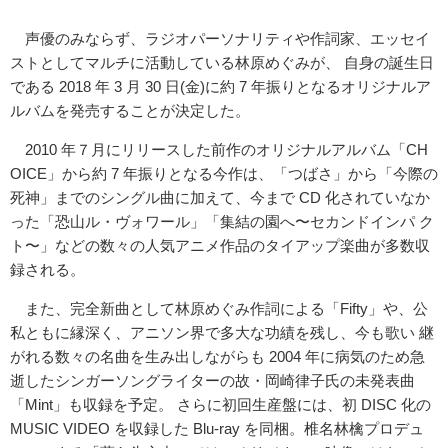
声優のみならず、ラジオパーソナリティや作詞家、エッセイ
ストとしてマルチに活動している林原めぐみが、 自身の誕生日
である 2018 年 3 月 30 日(金)に約 7 年振りとなるオリジナルア
ルバムを発売することが決定した。
2010 年７月にリリースした前作のオリジナルアルバム「CH
OICE」から約 7 年振りとなる今作は、「つばさ」から「今際の
死神」までのシングル曲に加えて、今まで CD 化されていなか
った「恐山ル・ヴォワール」「集結の園へ〜セカンドインパ ク
ト〜」などの数々の人気アニメ作品のタイアップ楽曲が多数収
録される。
また、完全新曲として林原めぐみ作詞による「Fifty」や、公
私ともに縁深く、アニソン界で多大な功績を残し、今も歌い 継
がれる数々の名曲を生み出しながらも 2004 年に病気のため急
逝したシンガーソングライターの故・岡崎律子氏の未発表曲
「Mint」も収録を予定。 さらに初回生産盤には、初 DISC 化の
MUSIC VIDEO を収録した Blu-ray を同梱。椎名林檎プロデュ