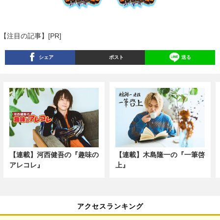
【注目の記事】[PR]
シェア
ポスト
送る
【連載】河西健吾の『趣味の
【連載】木島隆一の『一筆啓
アレコレ』
上』
アクセスランキング