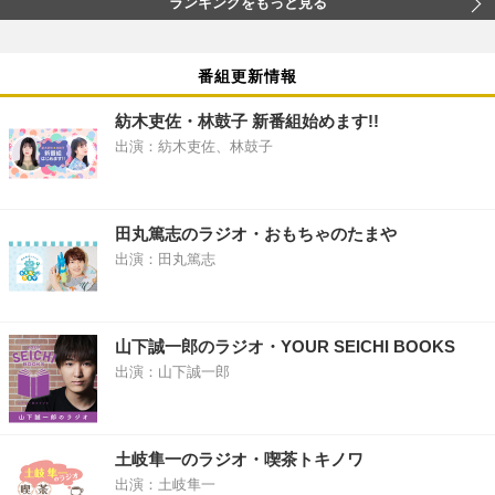
ランキングをもっと見る
番組更新情報
紡木吏佐・林鼓子 新番組始めます!!
出演：紡木吏佐、林鼓子
田丸篤志のラジオ・おもちゃのたまや
出演：田丸篤志
山下誠一郎のラジオ・YOUR SEICHI BOOKS
出演：山下誠一郎
土岐隼一のラジオ・喫茶トキノワ
出演：土岐隼一