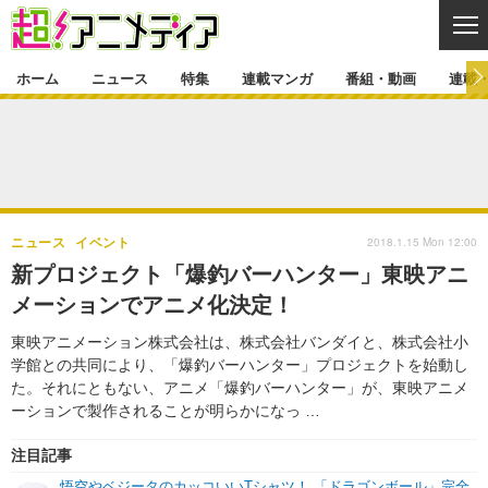
CL
ホーム
ニュース
特集
連載マンガ
番組・動画
連載
ニュース
ニュース一覧
アニメ
特集
ゲーム・アプリ
マンガ
特集一覧
カバー
連載マンガ
2018.1.15 Mon 12:00
ニュース
イベント
映画
音楽
インタビュー
レポート
連載マンガ一覧
連載一覧
番組・動画
新プロジェクト「爆釣バーハンター」東映アニ
グッズ
イベント
メーションでアニメ化決定！
ラキりす
番組・動画一覧
ラジオ
連載・ブログ
東映アニメーション株式会社は、株式会社バンダイと、株式会社小
声優
コスプレ
動画
連載・ブログ一覧
コラム
学館との共同により、「爆釣バーハンター」プロジェクトを始動し
舞台
新帝スタ
た。それにともない、アニメ「爆釣バーハンター」が、東映アニメ
編集部ブログ・お知らせ
ーションで製作されることが明らかになっ …
注目記事
悟空やベジータのカッコいいTシャツ！ 「ドラゴンボール」完全