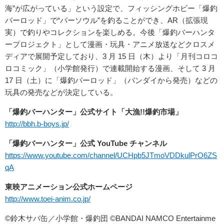
海”が広がっている」という設定で、フィッシングホビー「爆釣
バーロッド」で“バーソウル”を釣ることができ、AR（拡張現
実）で釣りやコレクションを楽しめる。今後「爆釣バーハンタ
ープロジェクト」として漫画・玩具・アニメ放送などクロスメ
ディアで展開予定しており、3 月 15 日（木）より「月刊コロコ
ロコミック」（小学館発行）で連載開始する漫画、そして 3 月
17 日（土）に「爆釣バーロッド」（バンダイから発売）などの
玩具の発売などが決定している。
「爆釣バーハンター」公式サイト「大漁!!爆釣市場」
http://bbh.b-boys.jp/
「爆釣バーハンター」公式 YouTube チャンネル
https://www.youtube.com/channel/UCHpb5JTmoVDDkulPrO6ZS
qA
東映アニメーション公式ホームページ
http://www.toei-anim.co.jp/
©鈴木サバ缶／小学館・爆釣団 ©BANDAI NAMCO Entertainme