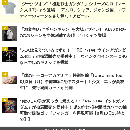
“ジークジオン”「機動戦士ガンダム」シリーズのロゴマー
ク入りTシャツ登場！ アムロ、シャア、ジオン公国、マフ
ティーのマークをさり気なくアピール
「頭文字D」“ギャンギャン”を大胆デザイン!! AE86＆RX-
7の名シーンを立体刺繍で表現したTシャツ登場
“未来は見えているはずだ！”「RG 1/144 ウイングガンダ
ムゼロ」の抽選販売が受付中！ ウイングバインダーにRG
ならではのギミックを搭載
「僕のヒーローアカデミア」特別短編「I am a hero too」
8月3日（月）午前0時に配信スタート！少女・エリが高校
生に！先行場面カットが公開
“俺のこの手が真っ赤に燃える！”「RG 1/144 ゴッドガン
ダム」が抽選販売を受付中！ 爪の付け根や親指カバーの軸
可動で爆熱ゴッドフィンガーを再現可能【8月10日15時ま
で】】