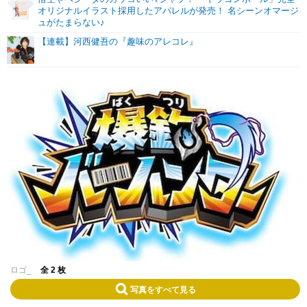
オリジナルイラスト採用したアパレルが発売！ 名シーンオマージ
ュがたまらない♪
【連載】河西健吾の『趣味のアレコレ』
ロゴ_
全 2 枚
写真をすべて見る