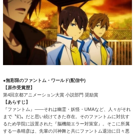
●無彩限のファントム・ワールド(配信中)
【原作受賞歴】
第4回京都アニメーション大賞 小説部門 奨励賞
【あらすじ】
『ファントム』――それは幽霊・妖怪・UMAなど、人々がそれ
まで〝幻〟だと思い続けてきた存在。そのファントムに対抗す
るため学院に設置された『脳機能エラー対策室』。そこに所属
する一条晴彦は、先輩の川神舞と共にファントム退治に日々悪