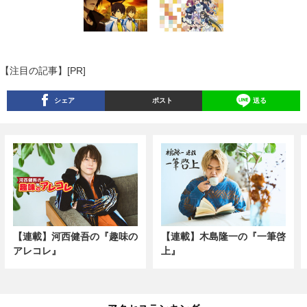
【注目の記事】[PR]
シェア
ポスト
送る
【連載】河西健吾の『趣味の
【連載】木島隆一の『一筆啓
アレコレ』
上』