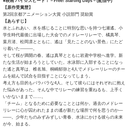
●映画
ハイ☆スピード！－Free! Starting Days
－(
配信中)
【原作受賞歴】
第2回京都アニメーション大賞 小説部門 奨励賞
【あらすじ】
水とふれあい、水を感じることに特別な思いを持つ七瀬遙。小
学生時代最後に出場した大会でのメドレーリレーで、橘真琴、
葉月渚、松岡凛とともに、遙は「見たことのない景色」にたど
り着いた―――。
そして桜が満開の春。遙は真琴とともに岩鳶中学校へ進学。新
たな生活が始まろうとしていた。水泳部に入部することになっ
た遙と真琴は、椎名旭、桐嶋郁弥と4人でメドレーリレーのチー
ムを組んで試合を目指すことになってしまう。
考え方も目的もバラバラな4人。そして彼らにはそれぞれに抱え
た悩みがあった。そんな中でリレーの練習を重ねるも、上手く
いかないままで……。
「チーム」となるために必要なこととは何か。過去のメドレー
リレーに心が囚われたままの遙が新たな場所で何を思うのか―
――。少年たちのみずみずしい青春、水泳にかける彼らの未来
が今、始まる。