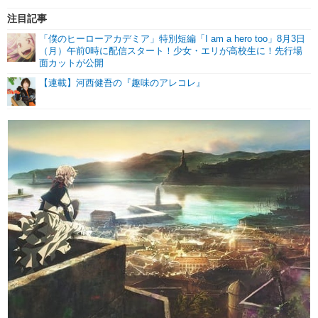
注目記事
「僕のヒーローアカデミア」特別短編「I am a hero too」8月3日
（月）午前0時に配信スタート！少女・エリが高校生に！先行場
面カットが公開
【連載】河西健吾の『趣味のアレコレ』