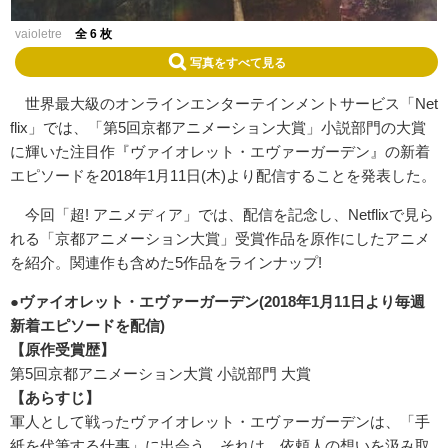
vaioletre
全 6 枚
写真をすべて見る
世界最大級のオンラインエンターテインメントサービス「Net
flix」では、「第5回京都アニメーション大賞」小説部門の大賞
に輝いた注目作『ヴァイオレット・エヴァーガーデン』の新着
エピソードを2018年1月11日(木)より配信することを発表した。
今回「超! アニメディア」では、配信を記念し、Netflixで見ら
れる「京都アニメーション大賞」受賞作品を原作にしたアニメ
を紹介。関連作も含めた5作品をラインナップ!
●ヴァイオレット・エヴァーガーデン(2018
年1
月11
日より毎週
新着エピソードを配信)
【原作受賞歴】
第5回京都アニメーション大賞 小説部門 大賞
【あらすじ】
軍人として戦ったヴァイオレット・エヴァーガーデンは、「手
紙を代筆する仕事」に出会う。それは、依頼人の想いを汲み取