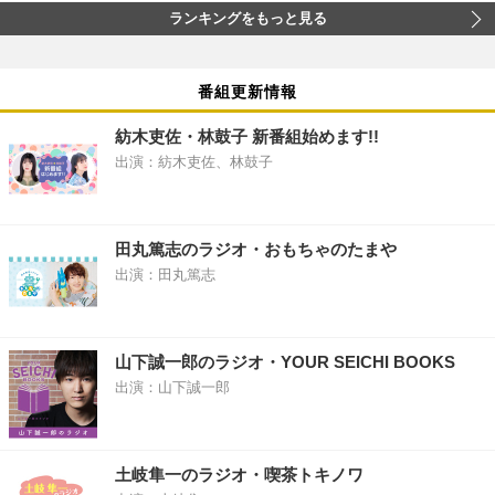
ランキングをもっと見る
番組更新情報
紡木吏佐・林鼓子 新番組始めます!!
出演：紡木吏佐、林鼓子
田丸篤志のラジオ・おもちゃのたまや
出演：田丸篤志
山下誠一郎のラジオ・YOUR SEICHI BOOKS
出演：山下誠一郎
土岐隼一のラジオ・喫茶トキノワ