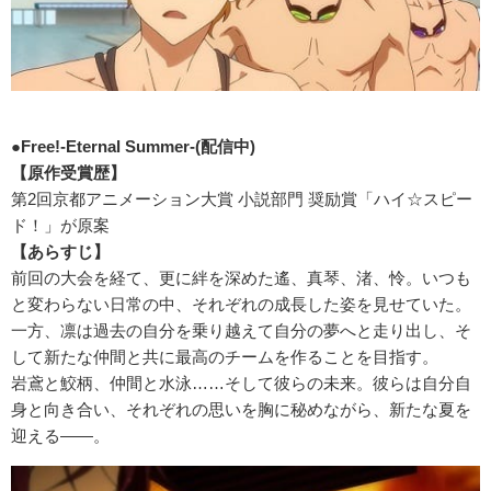
●Free!-Eternal Summer-(配信中)
【原作受賞歴】
第2回京都アニメーション大賞 小説部門 奨励賞「ハイ☆スピー
ド！」が原案
【あらすじ】
前回の大会を経て、更に絆を深めた遙、真琴、渚、怜。いつも
と変わらない日常の中、それぞれの成長した姿を見せていた。
一方、凛は過去の自分を乗り越えて自分の夢へと走り出し、そ
して新たな仲間と共に最高のチームを作ることを目指す。
岩鳶と鮫柄、仲間と水泳……そして彼らの未来。彼らは自分自
身と向き合い、それぞれの思いを胸に秘めながら、新たな夏を
迎える――。