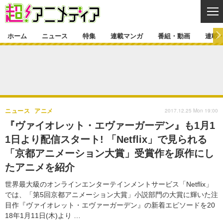
CL
ホーム
ニュース
特集
連載マンガ
番組・動画
連載
ニュース
ニュース一覧
アニメ
特集
ゲーム・アプリ
マンガ
特集一覧
カバー
連載マンガ
2017.12.25 Mon 19:00
ニュース
アニメ
映画
音楽
インタビュー
レポート
連載マンガ一覧
連載一覧
番組・動画
『ヴァイオレット・エヴァーガーデン』も1月1
グッズ
イベント
1日より配信スタート! 「Netflix」で見られる
ラキりす
番組・動画一覧
ラジオ
連載・ブログ
「京都アニメーション大賞」受賞作を原作にし
声優
コスプレ
動画
連載・ブログ一覧
コラム
たアニメを紹介
舞台
新帝スタ
編集部ブログ・お知らせ
世界最大級のオンラインエンターテインメントサービス「Netflix」
では、「第5回京都アニメーション大賞」小説部門の大賞に輝いた注
目作『ヴァイオレット・エヴァーガーデン』の新着エピソードを20
18年1月11日(木)より …