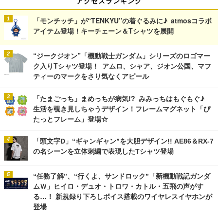
アクセスランキング
「モンチッチ」が“TENKYU”の着ぐるみに♪ atmosコラボ
アイテム登場！キーチェーン＆Tシャツを展開
“ジークジオン”「機動戦士ガンダム」シリーズのロゴマー
ク入りTシャツ登場！ アムロ、シャア、ジオン公国、マフ
ティーのマークをさり気なくアピール
「たまごっち」まめっちが病気!? みみっちはもぐもぐ♪
生活を覗き見しちゃうデザイン！フレームマグネット「ぴ
たっとフレーム」登場☆
「頭文字D」“ギャンギャン”を大胆デザイン!! AE86＆RX-7
の名シーンを立体刺繍で表現したTシャツ登場
“任務了解”、“行くよ、サンドロック”「新機動戦記ガンダ
ムＷ」ヒイロ・デュオ・トロワ・カトル・五飛の声がす
る…！ 新規録り下ろしボイス搭載のワイヤレスイヤホンが
登場