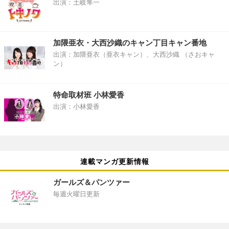
出演：土岐隼一
加隈亜衣・大西沙織のキャン丁目キャン番地
出演：加隈亜衣（亜衣キャン）、大西沙織 （さおキャ
ン）
特命取材班 小林愛香
出演：小林愛香
連載マンガ更新情報
ガールズ＆パンツァー
毎週火曜日更新