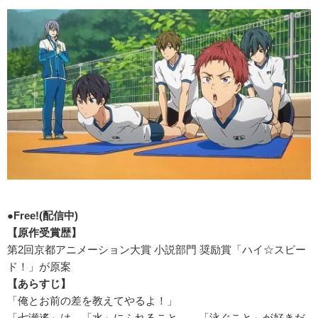
●Free!(
配信中)
【原作受賞歴】
第2回京都アニメーション大賞 小説部門 奨励賞「ハイ☆スピー
ド！」が原案
【あらすじ】
「俺とお前の差を教えてやるよ！」
「七瀬遙」は、「水」にふれること――「泳ぐこと」が好きだ