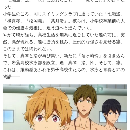
った。
小学生のころ、同じスイミングクラブに通っていた「七瀬遙」
「橘真琴」「松岡凛」「葉月渚」。彼らは、小学校卒業前の大
会での優勝を最後に、違う道へと進んでいく。
やがて時が経ち、高校生活を無為に過ごしていた遙の前に、突
然、凛が現れる。遙に勝負を挑み、圧倒的な強さを見せる凛。
このままでは終われない。
そして、真琴と渚が再び集い、新たに「竜ヶ崎怜」を引き込ん
で、岩鳶高校水泳部を設立。遙、真琴、渚、怜、そして、凛。
これは、躍動感あふれる男子高校生たちの、水泳と青春と絆の
物語――