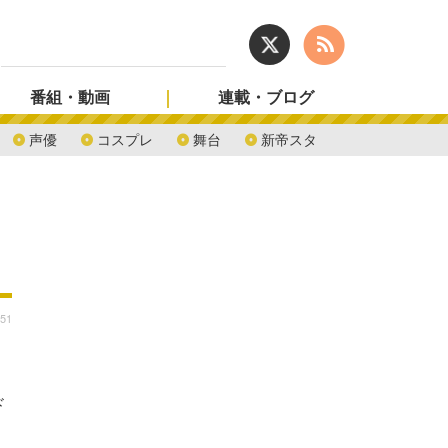
番組・動画
連載・ブログ
声優
コスプレ
舞台
新帝スタ
:51
ド
…