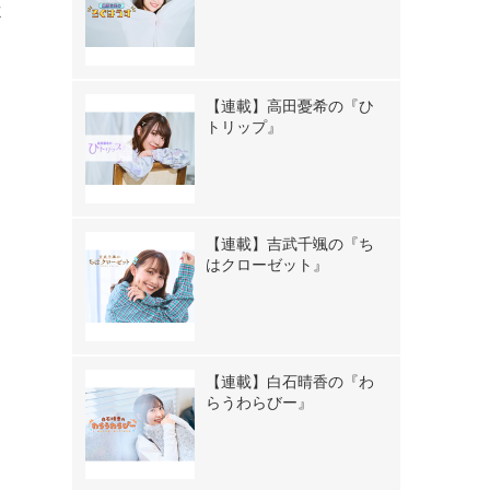
よ
【連載】高田憂希の『ひ
トリップ』
【連載】吉武千颯の『ち
はクローゼット』
【連載】白石晴香の『わ
らうわらびー』