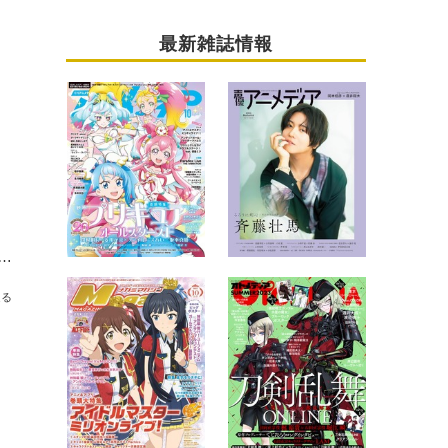
最新雑誌情報
」リコ & レグ & ナナチ高品質スタチュー登場！ 作品世界への没入感MAX
送る