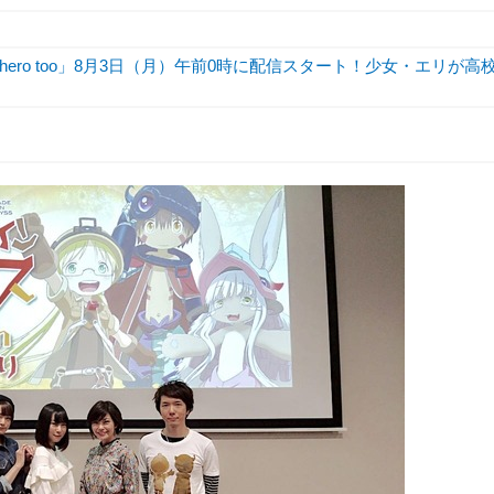
hero too」8月3日（月）午前0時に配信スタート！少女・エリが高