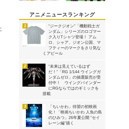
、
アニメニュースランキング
“ジークジオン”「機動戦士ガ
に
ンダム」シリーズのロゴマー
ク入りTシャツ登場！ アム
ロ、シャア、ジオン公国、マ
フティーのマークをさり気な
くアピール
“未来は見えているはず
だ！”「RG 1/144 ウイングガ
ンダムゼロ」の抽選販売が受
付中！ ウイングバインダー
にRGならではのギミックを
搭載
「ちいかわ」待望の初映画
化！「映画ちいかわ 人魚の島
のひみつ」26年夏公開 “セイ
レーン編”描く