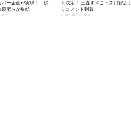
カバー企画が実現！ 梶
ト決定！ 三森すずこ・森川智之
牧慶彦らが集結
りコメント到着
 12:00
2019.8.15 Thu 15:00