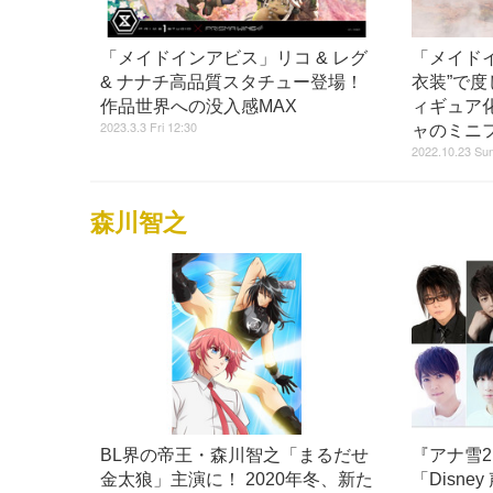
「メイドインアビス」リコ & レグ
「メイド
& ナナチ高品質スタチュー登場！
衣装”で
作品世界への没入感MAX
ィギュア
2023.3.3 Fri 12:30
ャのミニ
2022.10.23 Sun
森川智之
BL界の帝王・森川智之「まるだせ
『アナ雪
金太狼」主演に！ 2020年冬、新た
「Disn