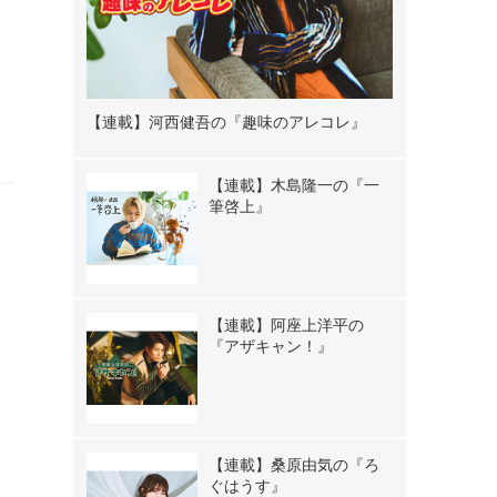
タ
【連載】河西健吾の『趣味のアレコレ』
【連載】木島隆一の『一
筆啓上』
【連載】阿座上洋平の
『アザキャン！』
／
【連載】桑原由気の『ろ
ス
ぐはうす』