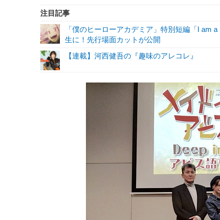
注目記事
「僕のヒーローアカデミア」特別短編「I am a 
生に！先行場面カットが公開
【連載】河西健吾の『趣味のアレコレ』