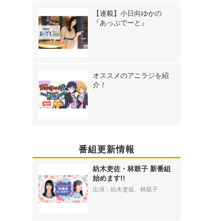
【連載】小日向ゆかの
『あっぷでーと』
オススメのアニラジを紹
介！
番組更新情報
紡木吏佐・林鼓子 新番組
始めます!!
出演：紡木吏佐、林鼓子