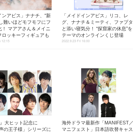
インアビス」ナナチ、“新
「メイドインアビス」リコ、レ
度し難いほどモフモフにフ
グ、ナナチ＆ミーティ、ファプ
化！ マアアさん＆メイニ
と添い寝気分！ “探窟家の休息”を
フロッキーフィギュアも
テーマのオンラインくじ登場
 12:15
2022.9.23 Fri 16:00
2』大ヒット記念に
海外ドラマ最新作「MANIFEST
ey 声の王子様」シリーズに
マニフェスト」日本語吹替キャ