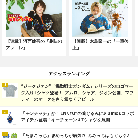
【連載】河西健吾の『趣味の
【連載】木島隆一の『一筆啓
アレコレ』
上』
アクセスランキング
“ジークジオン”「機動戦士ガンダム」シリーズのロゴマー
ク入りTシャツ登場！ アムロ、シャア、ジオン公国、マフ
ティーのマークをさり気なくアピール
「モンチッチ」が“TENKYU”の着ぐるみに♪ atmosコラボ
アイテム登場！キーチェーン＆Tシャツを展開
「たまごっち」まめっちが病気!? みみっちはもぐもぐ♪