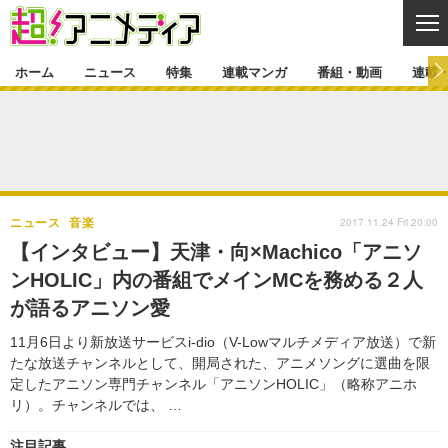
CL
ホーム
ニュース
特集
連載マンガ
番組・動画
連載
ニュース
ニュース一覧
アニメ
特集
ゲーム・アプリ
マンガ
特集一覧
カバー
連載マンガ
2017.11.24 Fri 20:00
ニュース
音楽
映画
音楽
インタビュー
レポート
連載マンガ一覧
連載一覧
番組・動画
【インタビュー】天津・向×Machico「アニソ
グッズ
イベント
ンHOLIC」内の番組でメインMCを務める２人
ラキりす
番組・動画一覧
ラジオ
連載・ブログ
が語るアニソン愛
声優
コスプレ
動画
連載・ブログ一覧
コラム
11月6日より新放送サービスi-dio（V-Lowマルチメディア放送）で新
舞台
新帝スタ
たな放送チャンネルとして、開局された、アニメソングに選曲を限
編集部ブログ・お知らせ
定したアニソン専門チャンネル「アニソンHOLIC」（略称アニホ
リ）。チャンネルでは、 …
注目記事