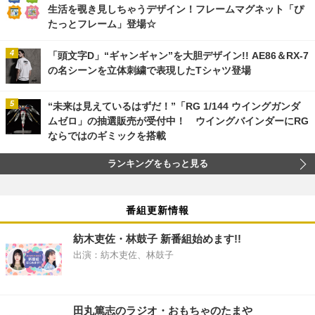
生活を覗き見しちゃうデザイン！フレームマグネット「ぴ
たっとフレーム」登場☆
「頭文字D」“ギャンギャン”を大胆デザイン!! AE86＆RX-7
の名シーンを立体刺繍で表現したTシャツ登場
“未来は見えているはずだ！”「RG 1/144 ウイングガンダ
ムゼロ」の抽選販売が受付中！ ウイングバインダーにRG
ならではのギミックを搭載
ランキングをもっと見る
番組更新情報
紡木吏佐・林鼓子 新番組始めます!!
出演：紡木吏佐、林鼓子
田丸篤志のラジオ・おもちゃのたまや