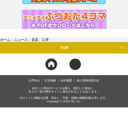
ホーム
›
ニュース
›
音楽
›
記事
TOP
お問合せ
広告掲載
会社概要
個人情報保護方針
紹介した商品/サービスを購入、契約した場合に、
売上の一部が弊社サイトに還元されることがあります。
当サイトに掲載の記事・見出し・写真・画像の無断転載を禁じます。
Copyright © 2026 IID, Inc.