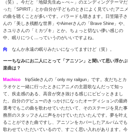
（笑）。今だと「地獄先生ぬ～べ～」のエンディングテーマだ
った「SPIRIT」とか自分が子どものときによく見ていたアニメ
の曲を聴くことが多いです。バラードも聴きます。日笠陽子さ
んの「美しき残酷な世界」やAimerさんの「Brave Shine」や、
さユりさんの「ミカヅキ」とか。ちょっと切ない儚い感じの
中、眠りにつく…っていうのがいいですよね。
向
なんか永遠の眠りみたいになってますけど（笑）。
ーーちなみにお二人にとって「アニソン」と聞いて思い浮かぶ
楽曲は？
Machico
fripSideさんの「only my railgun」です。友だちとカ
ラオケと一緒に行ったときにアニメの主題歌なんだって知っ
て、疾走感のある、高音が突き抜ける感じにビビッときまし
た。自分のデビューのきっかけになったオーディションの最終
選考でもこの曲を歌わせていただいて、そのステージを見た事
務所のスタッフさんに声をかけていただいたんです。夢を叶え
ることができた曲ですし、アニソンをカバーしたアルバムでも
歌わせていただいているので、すごく思い入れがあります。今