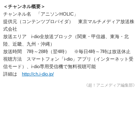
＜チャンネル概要＞
チャンネル名 「アニソンHOLIC」
提供元（コンテンツプロバイダ） 東京マルチメディア放送株
式会社
放送エリア i-dio全放送ブロック（関東・甲信越、東海・北
陸、近畿、九州・沖縄）
放送時間 7時～28時（翌4時） ※毎日4時～7時は放送休止
視聴方法 スマートフォン「i-dio」アプリ（インターネット受
信モード）、i-dio専用受信機で無料視聴可能
詳細は
http://ch.i-dio.jp/
《超！アニメディア編集部》