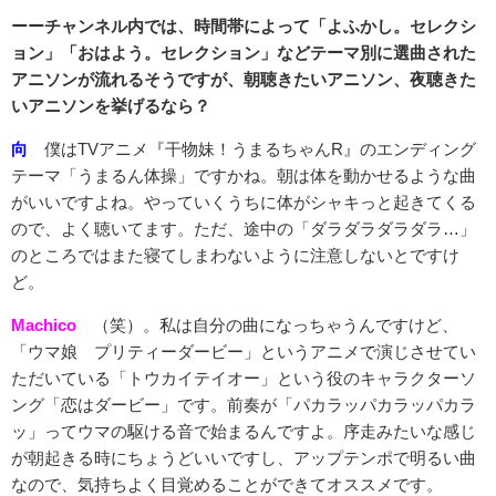
ーーチャンネル内では、時間帯によって
「よふかし。セレクシ
ョン」「おはよう。セレクション」などテーマ別に選曲された
アニソンが流れるそうですが、朝聴きたいアニソン、夜聴きた
いアニソンを挙げるなら？
向
僕はTVアニメ『干物妹！うまるちゃんR』のエンディング
テーマ「うまるん体操」ですかね。朝は体を動かせるような曲
がいいですよね。やっていくうちに体がシャキっと起きてくる
ので、よく聴いてます。ただ、途中の「ダラダラダラダラ…」
のところではまた寝てしまわないように注意しないとですけ
ど。
Machico
（笑）。私は自分の曲になっちゃうんですけど、
「ウマ娘 プリティーダービー」というアニメで演じさせてい
ただいている「トウカイテイオー」という役のキャラクターソ
ング「恋はダービー」です。前奏が「パカラッパカラッパカラ
ッ」ってウマの駆ける音で始まるんですよ。序走みたいな感じ
が朝起きる時にちょうどいいですし、アップテンポで明るい曲
なので、気持ちよく目覚めることができてオススメです。