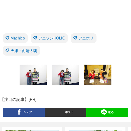
Machico
アニソンHOLIC
アニホリ
天津・向清太朗
【注目の記事】[PR]
シェア
ポスト
送る