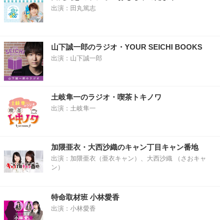
出演：田丸篤志
山下誠一郎のラジオ・YOUR SEICHI BOOKS
出演：山下誠一郎
土岐隼一のラジオ・喫茶トキノワ
出演：土岐隼一
加隈亜衣・大西沙織のキャン丁目キャン番地
出演：加隈亜衣（亜衣キャン）、大西沙織 （さおキャ
ン）
特命取材班 小林愛香
出演：小林愛香