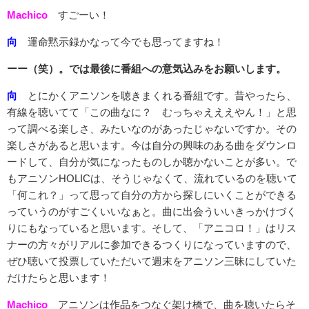
Machico
すごーい！
向
運命黙示録かなって今でも思ってますね！
ーー（笑）。では最後に番組への意気込みをお願いします。
向
とにかくアニソンを聴きまくれる番組です。昔やったら、
有線を聴いてて「この曲なに？ むっちゃえええやん！」と思
って調べる楽しさ、みたいなのがあったじゃないですか。その
楽しさがあると思います。今は自分の興味のある曲をダウンロ
ードして、自分が気になったものしか聴かないことが多い。で
もアニソンHOLICは、そうじゃなくて、流れているのを聴いて
「何これ？」って思って自分の方から探しにいくことができる
っていうのがすごくいいなぁと。曲に出会ういいきっかけづく
りにもなっていると思います。そして、「アニコロ！」はリス
ナーの方々がリアルに参加できるつくりになっていますので、
ぜひ聴いて投票していただいて週末をアニソン三昧にしていた
だけたらと思います！
Machico
アニソンは作品をつなぐ架け橋で、曲を聴いたらそ