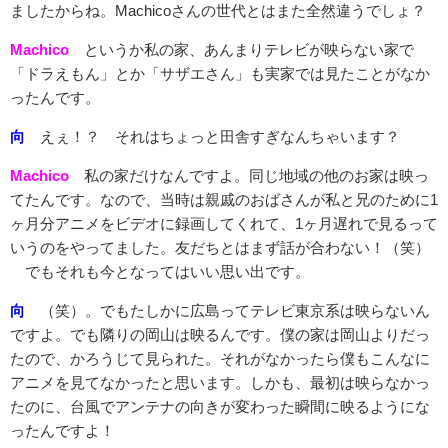
ましたからね。Machicoさんの世代とはまた全然違うでしょ？
Machico
というか私の家、あんまりテレビが映らない家で
「ドラえもん」とか「サザエさん」も実家では見たことがなか
ったんです。
向
えぇ！？ それはちょっと田舎すぎなんちゃいます？
Machico
私の家だけなんですよ。同じ地域の他のお家は映っ
てたんです。なので、当時は親戚のおばさんが私と兄のために1
ヶ月分アニメをビデオに録画してくれて、1ヶ月遅れで見るって
いうのをやってました。友だちとはまず話が合わない！（笑）
でもそれも今となってはいい思い出です。
向
（笑）。でもたしかに広島ってテレビ東京系は映らないん
ですよ。でも隣りの岡山は映るんです。僕の家は岡山よりだっ
たので、かろうじて見られた。それがなかったら僕もこんなに
アニメを見てなかったと思います。しかも、最初は映らなかっ
たのに、台風でアンテナの向きが変わった瞬間に映るようにな
ったんですよ！