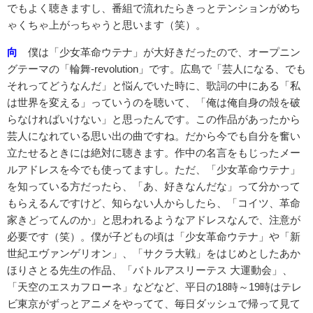
でもよく聴きますし、番組で流れたらきっとテンションがめち
ゃくちゃ上がっちゃうと思います（笑）。
向
僕は「少女革命ウテナ」が大好きだったので、オープニン
グテーマの「輪舞-revolution」です。広島で「芸人になる、でも
それってどうなんだ」と悩んでいた時に、歌詞の中にある「私
は世界を変える」っていうのを聴いて、「俺は俺自身の殻を破
らなければいけない」と思ったんです。この作品があったから
芸人になれている思い出の曲ですね。だから今でも自分を奮い
立たせるときには絶対に聴きます。作中の名言をもじったメー
ルアドレスを今でも使ってますし。ただ、「少女革命ウテナ」
を知っている方だったら、「あ、好きなんだな」って分かって
もらえるんですけど、知らない人からしたら、「コイツ、革命
家きどってんのか」と思われるようなアドレスなんで、注意が
必要です（笑）。僕が子どもの頃は「少女革命ウテナ」や「新
世紀エヴァンゲリオン」、「サクラ大戦」をはじめとしたあか
ほりさとる先生の作品、「バトルアスリーテス 大運動会」、
「天空のエスカフローネ」などなど、平日の18時～19時はテレ
ビ東京がずっとアニメをやってて、毎日ダッシュで帰って見て