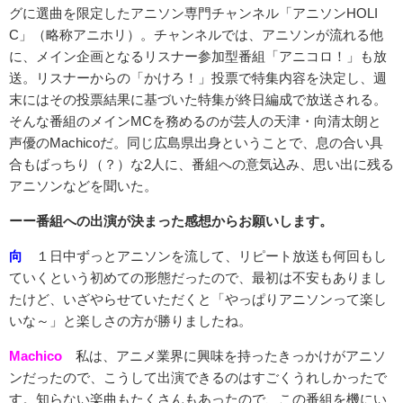
グに選曲を限定したアニソン専門チャンネル「アニソンHOLI
C」（略称アニホリ）。チャンネルでは、アニソンが流れる他
に、メイン企画となるリスナー参加型番組「アニコロ！」も放
送。リスナーからの「かけろ！」投票で特集内容を決定し、週
末にはその投票結果に基づいた特集が終日編成で放送される。
そんな番組のメインMCを務めるのが芸人の天津・向清太朗と
声優のMachicoだ。同じ広島県出身ということで、息の合い具
合もばっちり（？）な2人に、番組への意気込み、思い出に残る
アニソンなどを聞いた。
ーー番組への出演が決まった感想からお願いします。
向
１日中ずっとアニソンを流して、リピート放送も何回もし
ていくという初めての形態だったので、最初は不安もありまし
たけど、いざやらせていただくと「やっぱりアニソンって楽し
いな～」と楽しさの方が勝りましたね。
Machico
私は、アニメ業界に興味を持ったきっかけがアニソ
ンだったので、こうして出演できるのはすごくうれしかったで
す。知らない楽曲もたくさんもあったので、この番組を機にい