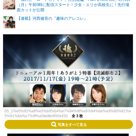
（月）午前0時に配信スタート！少女・エリが高校生に！先行場
面カットが公開
【連載】河西健吾の『趣味のアレコレ』
05_1%e5%91%a8%e5%b9%b4%e7%94%9f%e6%94%be%e9%80%81%e
5%91%8a%e7%9f%a5twitter850x450
全 3 枚
写真をすべて見る