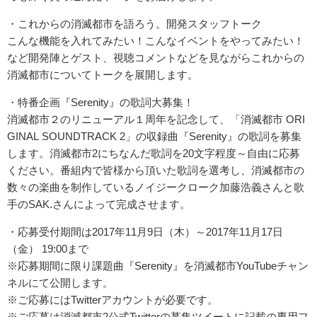
・これからの消滅都市を語ろう。開発スタッフトーク
こんな機能を入れてみたい！こんなイベントをやってみたい！
など開発陣とゲスト、
視聴コメントなどを見ながらこれからの
消滅都市についてトークを展開します。
・特番企画『Serenity』の歌詞大募集！
消滅都市２のリニューアル１周年を記念して、「消滅都市 ORI
GINAL SOUNDTRACK 2」の収録曲『Serenity』の歌詞を募集
します。
消滅都市2にちなんだ歌詞を20文字程度～自由に応募
ください。番組内で皆様から頂いた歌詞を選考し、
消滅都市の
数々の楽曲を制作しているノイジークローク加藤浩義さんと歌
手のSAK.
さんによって完成させます。
・応募受付期間は2017年11月9日（木）～
2017年11月17日
（金） 19:00まで
※応募期間に限り課題曲『Serenity』
を消滅都市YouTubeチャン
ネルにて公開します。
※ご応募にはTwitterアカウントが必要です。
※
ご応募は消滅都市2公式Twitterの募集ツイートに記載の専
用フ