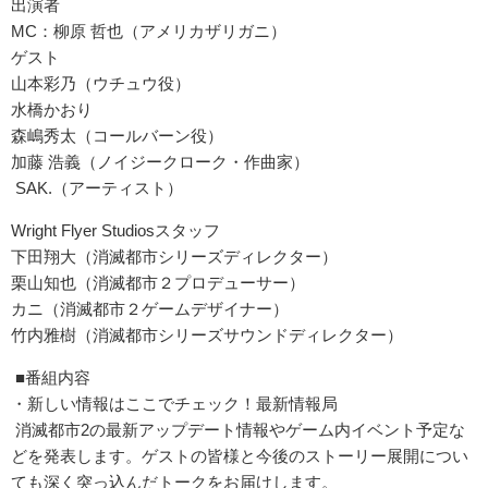
出演者
MC：柳原 哲也（アメリカザリガニ）
ゲスト
山本彩乃（ウチュウ役）
水橋かおり
森嶋秀太（コールバーン役）
加藤 浩義（ノイジークローク・作曲家）
SAK.（アーティスト）
Wright Flyer Studiosスタッフ
下田翔大（消滅都市シリーズディレクター）
栗山知也（消滅都市２プロデューサー）
カニ（消滅都市２ゲームデザイナー）
竹内雅樹（消滅都市シリーズサウンドディレクター）
■番組内容
・新しい情報はここでチェック！最新情報局
消滅都市2の最新アップデート情報やゲーム内イベント予定な
どを
発表します。ゲストの皆様と今後のストーリー展開につい
ても深く突っ込んだト
ークをお届けします。