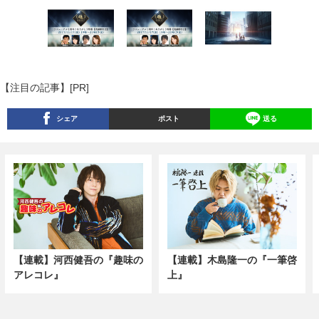
【注目の記事】[PR]
シェア
ポスト
送る
【連載】河西健吾の『趣味の
【連載】木島隆一の『一筆啓
アレコレ』
上』