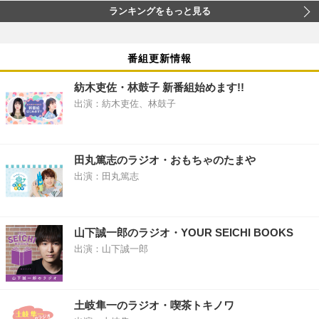
ランキングをもっと見る
番組更新情報
紡木吏佐・林鼓子 新番組始めます!!
出演：紡木吏佐、林鼓子
田丸篤志のラジオ・おもちゃのたまや
出演：田丸篤志
山下誠一郎のラジオ・YOUR SEICHI BOOKS
出演：山下誠一郎
土岐隼一のラジオ・喫茶トキノワ