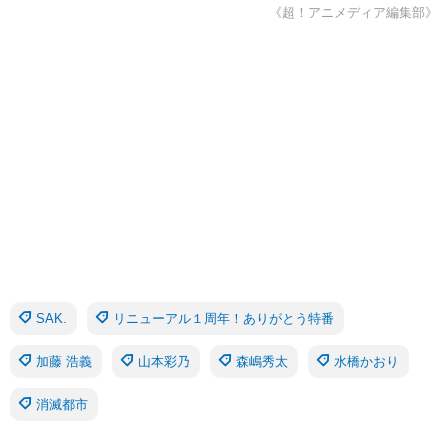
《超！アニメディア編集部》
SAK.
リニューアル１周年！ありがとう特番
加藤 浩義
山本彩乃
森嶋秀太
水橋かおり
消滅都市