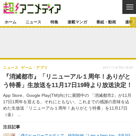
CL
ホーム
ニュース
特集
連載マンガ
番組・動画
連載
ニュース
ニュース一覧
アニメ
特集
ゲーム・アプリ
マンガ
特集一覧
カバー
連載マンガ
2017.11.9 Thu 19:00
ニュース
ゲーム・アプリ
映画
音楽
インタビュー
レポート
連載マンガ一覧
連載一覧
番組・動画
『消滅都市』「リニューアル１周年！ありがと
グッズ
イベント
う特番」生放送を11月17日19時より放送決定！
ラキりす
番組・動画一覧
ラジオ
連載・ブログ
App Store、Google Play(TM)向けに展開中の 「消滅都市2」が11月
声優
コスプレ
動画
連載・ブログ一覧
コラム
17日1周年を迎える。それにともない、これまでの感謝の意味を込
舞台
新帝スタ
めた生放送「リニューアル１周年！ありがとう特番」を11月17日
編集部ブログ・お知らせ
（金） …
注目記事
「僕のヒーローアカデミア」特別短編「I am a hero too」8月3日