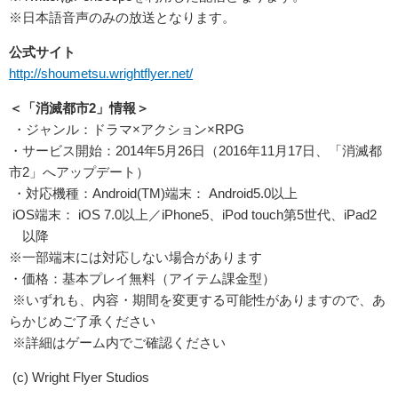
※日本語音声のみの放送となります。
公式サイト
http://shoumetsu.
wrightflyer.net/
＜「
消滅
都市
2」情報＞
・ジャンル：ドラマ×アクション×RPG
・サービス開始：2014年5月26日（
2016年11月17日、「
消滅
都
市
2」へアップデート）
・対応機種：Android(TM)端末： Android5.0以上
iOS端末： iOS 7.0以上／iPhone5、iPod touch第5世代、iPad2
以降
※一部端末には対応しない場合があります
・価格：基本プレイ無料（アイテム課金型）
※いずれも、内容・期間を変更する可能性がありますので、
あ
らかじめご了承ください
※詳細はゲーム内でご確認ください
(c) Wright Flyer Studios