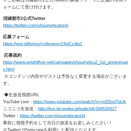
ォームにて受け付けます。
消滅都市2公式Twitter
https://
twitter.com/shoumetsutoshi
応募フォーム
https://goo.gl/forms/
xyIbvwmcC6gCzdIq1
応募規約
https://www.wrightflyer.net/
campaign/shoumetsu2_1st_
anniversar
y.html
※コンテンツ内容やゲストは予告なく変更する場合がございま
す。
◆生放送視聴URL
YouTube Live：
https://www.youtube.com/
watch?v=rxt02vpTpUk
ニコニコ生放送：
http://live.nicovideo.
jp/watch/lv308539327
Twitter：
https://twitter.com/
shoumetsutoshi
事前に視聴予約をして当日の放送をお楽しみください！
※
TwitterはPeriscopeを利用した配信となります。