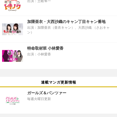
出演：土岐隼一
加隈亜衣・大西沙織のキャン丁目キャン番地
出演：加隈亜衣（亜衣キャン）、大西沙織 （さおキャ
ン）
特命取材班 小林愛香
出演：小林愛香
連載マンガ更新情報
ガールズ＆パンツァー
毎週火曜日更新