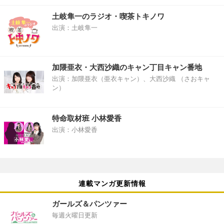
土岐隼一のラジオ・喫茶トキノワ
出演：土岐隼一
加隈亜衣・大西沙織のキャン丁目キャン番地
出演：加隈亜衣（亜衣キャン）、大西沙織 （さおキャ
ン）
特命取材班 小林愛香
出演：小林愛香
連載マンガ更新情報
ガールズ＆パンツァー
毎週火曜日更新