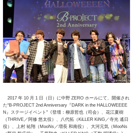
2017 年 10 月 1 日（日）に中野 ZERO ホールにて、開催され
た“B-PROJECT 2nd Anniversary『DARK in the HALLOWEEEE
N』ステージイベント”《登壇：柳原哲也（司会）、花江夏樹
（THRIVE／阿修 悠太役）、八代拓（KiLLER KiNG／寺光 遙日
役）、上村 祐翔（MooNs／増長 和南役）、大河元気（MooNs