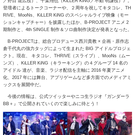
／野目 龍広役）、千葉翔也（KiLLER KiNG／不動 明謙役）》。
登壇者によるトークコーナーや、２周年を祝してキタコレ、TH
RIVE、MooNs、KiLLER KiNG のスペシャルライブ映像（モー
ションキャプチャー）を披露したほか、B-PROJECT アニメ 2
期制作と、4th SINGLE 制作＆ソロ曲制作決定が発表となった。
B-PROJECTは、総合プロデュース西川貴教 × 企画・原作志
倉千代丸の強力タッグによって生まれた BIG アイドルプロジェ
クト。現在、 キタコレ、THRIVE（スライブ）、MooNs（ムー
ンズ）、KiLLER KiNG（キラーキング）の４グループ 14 名の
アイドル 達が、音楽、ラジオ配信を主軸に 2016 年夏アニメ
化、2017 年には舞台、アプリゲームなど多方面でのメディアミ
ックスを展開中だ。
今後の情報は、公式ツイッターやニコ生ラジオ『ガンダーラ
BB＋』で公開されていくので楽しみに待とう！