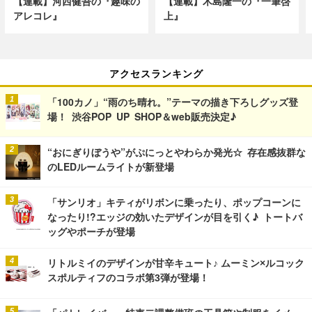
【連載】河西健吾の『趣味の
【連載】木島隆一の『一筆啓
アレコレ』
上』
アクセスランキング
「100カノ」“雨のち晴れ。”テーマの描き下ろしグッズ登
場！ 渋谷POP UP SHOP＆web販売決定♪
“おにぎりぼうや”がぷにっとやわらか発光☆ 存在感抜群な
のLEDルームライトが新登場
「サンリオ」キティがリボンに乗ったり、ポップコーンに
なったり!?エッジの効いたデザインが目を引く♪ トートバ
ッグやポーチが登場
リトルミイのデザインが甘辛キュート♪ ムーミン×ルコック
スポルティフのコラボ第3弾が登場！