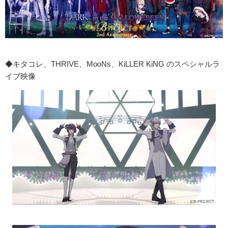
◆キタコレ、THRIVE、MooNs、KiLLER KiNG のスペシャルラ
イブ映像