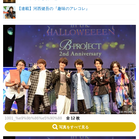
【連載】河西健吾の『趣味のアレコレ』
1001_%e9%9b%86%e5%90%88
全 12 枚
写真をすべて見る