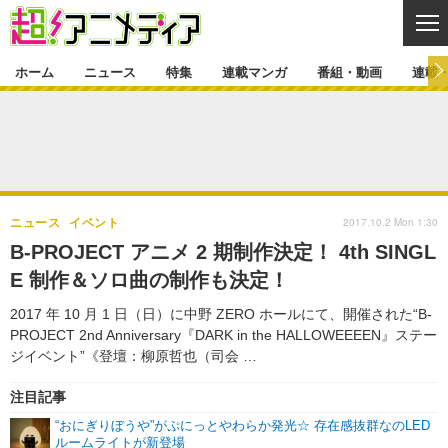
CL
ホーム
ニュース
特集
連載マンガ
番組・動画
連載
ニュース
ニュース一覧
アニメ
特集
ゲーム・アプリ
マンガ
特集一覧
カバー
連載マンガ
2017.10.2 Mon 1:30
ニュース
イベント
映画
音楽
インタビュー
レポート
連載マンガ一覧
連載一覧
番組・動画
B-PROJECT アニメ 2 期制作決定！ 4th SINGL
グッズ
イベント
E 制作＆ソロ曲の制作も決定！
ラキりす
番組・動画一覧
ラジオ
連載・ブログ
2017 年 10 月 1 日（日）に中野 ZERO ホールにて、開催された“B-
声優
コスプレ
動画
連載・ブログ一覧
コラム
PROJECT 2nd Anniversary『DARK in the HALLOWEEEEN』ステー
舞台
新帝スタ
ジイベント”《登壇：柳原哲也（司会 …
編集部ブログ・お知らせ
注目記事
“おにぎりぼうや”がぷにっとやわらか発光☆ 存在感抜群なのLED
ルームライトが新登場