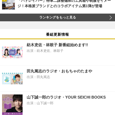
「パトレイバー」特車二課整備班の工具箱や制服をイメー
ジ！本格派ブランドとのコラボアイテム第1弾が登場
ランキングをもっと見る
番組更新情報
紡木吏佐・林鼓子 新番組始めます!!
出演：紡木吏佐、林鼓子
田丸篤志のラジオ・おもちゃのたまや
出演：田丸篤志
山下誠一郎のラジオ・YOUR SEICHI BOOKS
出演：山下誠一郎