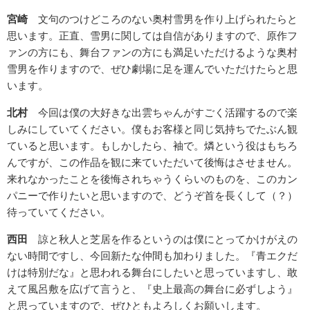
宮崎
文句のつけどころのない奥村雪男を作り上げられたらと
思います。正直、雪男に関しては自信がありますので、原作フ
ァンの方にも、舞台ファンの方にも満足いただけるような奥村
雪男を作りますので、ぜひ劇場に足を運んでいただけたらと思
います。
北村
今回は僕の大好きな出雲ちゃんがすごく活躍するので楽
しみにしていてください。僕もお客様と同じ気持ちでたぶん観
ていると思います。もしかしたら、袖で。燐という役はもちろ
んですが、この作品を観に来ていただいて後悔はさせません。
来れなかったことを後悔されちゃうくらいのものを、このカン
パニーで作りたいと思いますので、どうぞ首を長くして（？）
待っていてください。
西田
諒と秋人と芝居を作るというのは僕にとってかけがえの
ない時間ですし、今回新たな仲間も加わりました。『青エクだ
けは特別だな』と思われる舞台にしたいと思っていますし、敢
えて風呂敷を広げて言うと、『史上最高の舞台に必ずしよう』
と思っていますので、ぜひともよろしくお願いします。