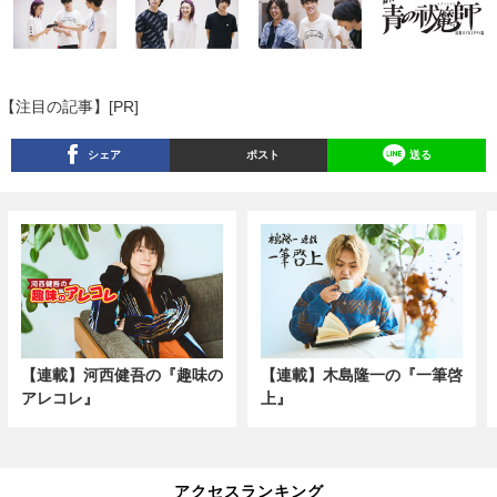
【注目の記事】[PR]
シェア
ポスト
送る
【連載】河西健吾の『趣味の
【連載】木島隆一の『一筆啓
アレコレ』
上』
アクセスランキング