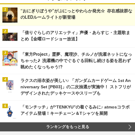
“おにぎりぼうや”がぷにっとやわらか発光☆ 存在感抜群な
のLEDルームライトが新登場
「借りぐらしのアリエッティ」声優・あらすじ・主題歌ま
とめ【金曜ロードショー放送】
「東方Project」霊夢、魔理沙、チルノが洗濯ネットになっ
ちゃった♪ 洗濯機の中でぐるぐる回転し続ける姿を思わず
眺めたくなっちゃう!?
ラクスの浴衣姿が美しい♪ 「ガンダムカードゲーム 1st An
niversary Set [PB03]」の二次抽選が実施中！ ストフリが
デザインされたデッキケースやスリーブも
「モンチッチ」が“TENKYU”の着ぐるみに♪ atmosコラボ
アイテム登場！キーチェーン＆Tシャツを展開
ランキングをもっと見る