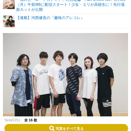
（月）午前0時に配信スタート！少女・エリが高校生に！先行場
面カットが公開
【連載】河西健吾の『趣味のアレコレ』
5k4a5351
全 16 枚
写真をすべて見る