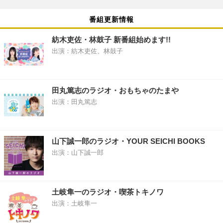
番組更新情報
紡木吏佐・林鼓子 新番組始めます!!
出演：紡木吏佐、林鼓子
田丸篤志のラジオ・おもちゃのたまや
出演：田丸篤志
山下誠一郎のラジオ・YOUR SEICHI BOOKS
出演：山下誠一郎
土岐隼一のラジオ・喫茶トキノワ
出演：土岐隼一