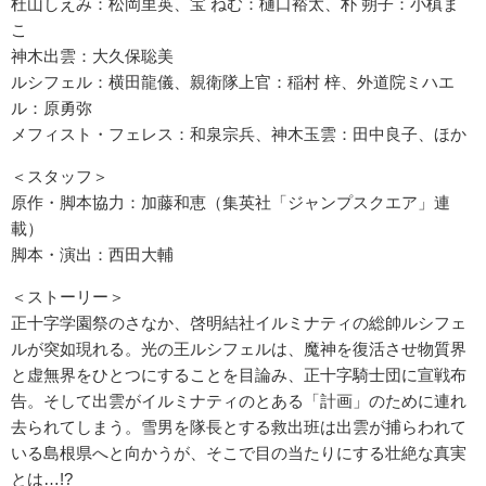
杜山しえみ：松岡里英、宝 ねむ：樋口裕太、朴 朔子：小槙ま
こ
神木出雲：大久保聡美
ルシフェル：横田龍儀、親衛隊上官：稲村 梓、外道院ミハエ
ル：原勇弥
メフィスト・フェレス：和泉宗兵、神木玉雲：田中良子、ほか
＜スタッフ＞
原作・脚本協力：加藤和恵（集英社「ジャンプスクエア」連
載）
脚本・演出：西田大輔
＜ストーリー＞
正十字学園祭のさなか、啓明結社イルミナティの総帥ルシフェ
ルが突如現れる。光の王ルシフェルは、魔神を復活させ物質界
と虚無界をひとつにすることを目論み、正十字騎士団に宣戦布
告。そして出雲がイルミナティのとある「計画」のために連れ
去られてしまう。雪男を隊長とする救出班は出雲が捕らわれて
いる島根県へと向かうが、そこで目の当たりにする壮絶な真実
とは…!?