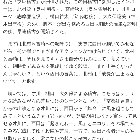
ねた「プレ稽古」が開催された。この日稽古に参加したメンバ
ーは、北村諒（奥村 燐役）、宮崎秋人（奥村雪男役）、才川コ
ージ（志摩廉造役）、樋口裕太（宝 ねむ役）、大久保聡美（神
木出雲役）の5人。脚本・演出を務める西田大輔氏の簡単な説明
の後、早速稽古が開始された。
まずは北村＆宮崎への殺陣つけ。実際に西田が動いてみせな
がら、その場でさまざまなアクションがつけられていく。北村
と宮崎は、それを見てすぐさま自分のものにして、覚えてい
く。短時間でみるみる完成してゆく殺陣。「また上手くなった
んじゃない？」という西田の言葉に、北村は「成長が止まらな
いです」と返す。
続いては、才川、樋口、大久保による稽古。こちらはシナリ
オを読みながらの芝居つけのシーンとなった。「京都紅蓮篇」
からの出演となる才川には、西田から「舞台上に風を起こして
みて」というムチャ（?）振りが。登場の際にバック宙をして見
せる才川に、西田は「起きたねー、風」とニコリ。その場でみ
るみる完成してゆく殺陣や芝居。一方で、西田と役者たちのや
り取りも楽しく、常に笑いの起こる稽古となった。