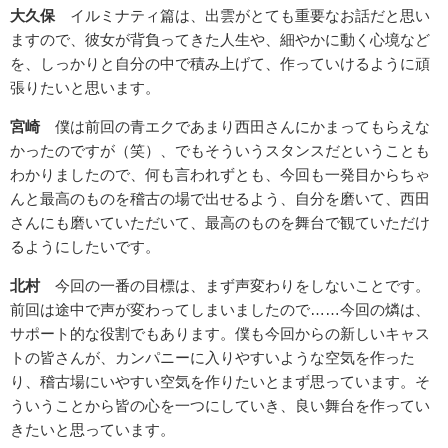
大久保
イルミナティ篇は、出雲がとても重要なお話だと思い
ますので、彼女が背負ってきた人生や、細やかに動く心境など
を、しっかりと自分の中で積み上げて、作っていけるように頑
張りたいと思います。
宮崎
僕は前回の青エクであまり西田さんにかまってもらえな
かったのですが（笑）、でもそういうスタンスだということも
わかりましたので、何も言われずとも、今回も一発目からちゃ
んと最高のものを稽古の場で出せるよう、自分を磨いて、西田
さんにも磨いていただいて、最高のものを舞台で観ていただけ
るようにしたいです。
北村
今回の一番の目標は、まず声変わりをしないことです。
前回は途中で声が変わってしまいましたので……今回の燐は、
サポート的な役割でもあります。僕も今回からの新しいキャス
トの皆さんが、カンパニーに入りやすいような空気を作った
り、稽古場にいやすい空気を作りたいとまず思っています。そ
ういうことから皆の心を一つにしていき、良い舞台を作ってい
きたいと思っています。