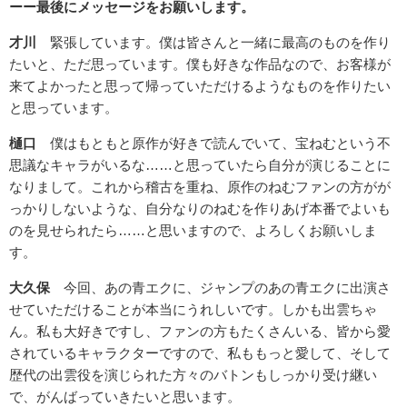
ーー最後にメッセージをお願いします。
才川
緊張しています。僕は皆さんと一緒に最高のものを作り
たいと、ただ思っています。僕も好きな作品なので、お客様が
来てよかったと思って帰っていただけるようなものを作りたい
と思っています。
樋口
僕はもともと原作が好きで読んでいて、宝ねむという不
思議なキャラがいるな……と思っていたら自分が演じることに
なりまして。これから稽古を重ね、原作のねむファンの方がが
っかりしないような、自分なりのねむを作りあげ本番でよいも
のを見せられたら……と思いますので、よろしくお願いしま
す。
大久保
今回、あの青エクに、ジャンプのあの青エクに出演さ
せていただけることが本当にうれしいです。しかも出雲ちゃ
ん。私も大好きですし、ファンの方もたくさんいる、皆から愛
されているキャラクターですので、私ももっと愛して、そして
歴代の出雲役を演じられた方々のバトンもしっかり受け継い
で、がんばっていきたいと思います。