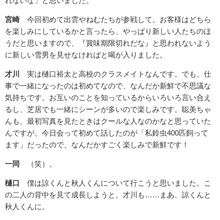
れないな」と思いました。
宮崎
今回初めて出雲やねむたちが参戦して。お客様はどちら
を楽しみにしているかと言ったら、やっぱり新しい人たちのほ
うだと思いますので、『賞味期限切れだな』と思われないよう
に新しい雪男を見せなければと喝が入りました。
才川
実は樋口裕太と高校のクラスメイトなんです。でも、仕
事で一緒になったのは初めてなので、なんだか新鮮で不思議な
気持ちです。お互いのことを知っているからいろいろ言い合え
るし、芝居でも一緒にシーンが多いので楽しみです。聡美ちゃ
んも、最初写真を見たときはクールな人なのかなと思っていた
んですが、今日会って初めて話したのが「私鈴虫400匹飼って
ます」だったので、なんだかすごく楽しみで新鮮です！
一同
（笑）。
樋口
僕は諒くんと秋人くんについて行こうと思いました。こ
の二人の背中を見て成長しようと。才川も……まあ、諒くんと
秋人くんに。