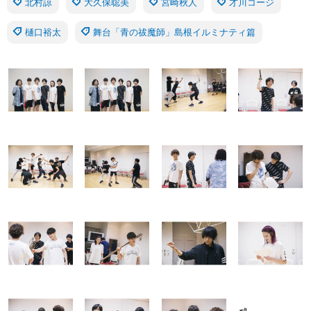
北村諒
大久保聡美
宮崎秋人
才川コージ
樋口裕太
舞台「青の祓魔師」島根イルミナティ篇