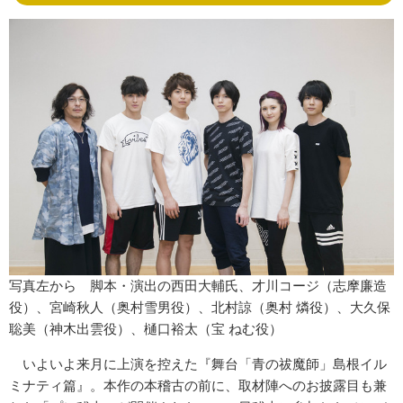
写真左から 脚本・演出の西田大輔氏、才川コージ（志摩廉造
役）、宮崎秋人（奥村雪男役）、北村諒（奥村 燐役）、大久保
聡美（神木出雲役）、樋口裕太（宝 ねむ役）
いよいよ来月に上演を控えた『舞台「青の祓魔師」島根イル
ミナティ篇』。本作の本稽古の前に、取材陣へのお披露目も兼