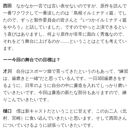
西田
なかなか一言では言い表せないのですが、原作を読んで
一番ワクワクして一番涙したのは「島根イルミナティ篇」でし
たので、ずっと製作委員会の皆さんと『いつかイルミナティ篇
をやろう』と話していました。ですのでやっと上演できるとい
う喜びはありますし、何より原作が非常に面白く秀逸なので、
それをどう舞台に上げるのか……ということはとても考えてい
ます。
ーー今回の舞台での目標は？
才川
自分はスポーツ畑で育ってきたというのもあって、“練習
は、歯磨きと一緒“だと思っているんです。一日3回歯磨きをす
るように、日常のように自分の中に廉造を入れてしっかり磨い
ていきたいです。今回は廉造の新たな部分もありますので、練
りこんでいきたいです。
樋口
僕は新キャストだということに甘えず、このお二人（北
村、宮崎）に食い込んでいきたいと思います。そして西田さん
についていけるように頑張っていきたいです。