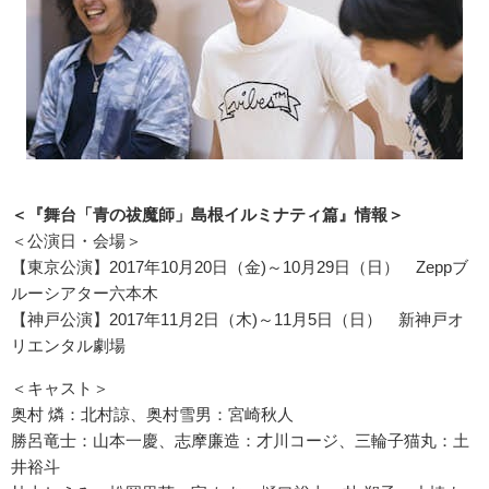
＜『舞台「青の祓魔師」島根イルミナティ篇』情報＞
＜公演日・会場＞
【東京公演】2017年10月20日（金)～10月29日（日） Zeppブ
ルーシアター六本木
【神戸公演】2017年11月2日（木)～11月5日（日） 新神戸オ
リエンタル劇場
＜キャスト＞
奥村 燐：北村諒、奥村雪男：宮崎秋人
勝呂竜士：山本一慶、志摩廉造：才川コージ、三輪子猫丸：土
井裕斗