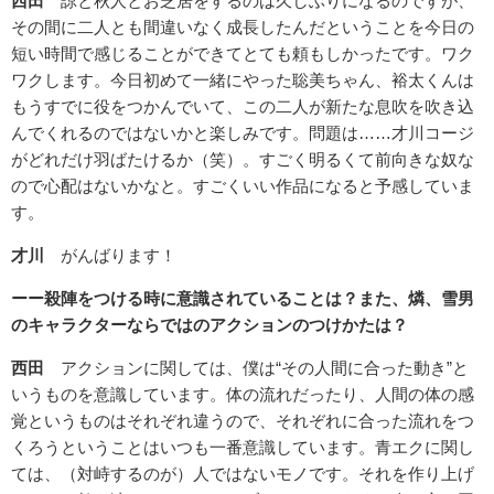
西田
諒と秋人とお芝居をするのは久しぶりになるのですが、
その間に二人とも間違いなく成長したんだということを今日の
短い時間で感じることができてとても頼もしかったです。ワク
ワクします。今日初めて一緒にやった聡美ちゃん、裕太くんは
もうすでに役をつかんでいて、この二人が新たな息吹を吹き込
んでくれるのではないかと楽しみです。問題は……才川コージ
がどれだけ羽ばたけるか（笑）。すごく明るくて前向きな奴な
ので心配はないかなと。すごくいい作品になると予感していま
す。
才川
がんばります！
ーー殺陣をつける時に意識されていることは？また、燐、雪男
のキャラクターならではのアクションのつけかたは？
西田
アクションに関しては、僕は“その人間に合った動き”と
いうものを意識しています。体の流れだったり、人間の体の感
覚というものはそれぞれ違うので、それぞれに合った流れをつ
くろうということはいつも一番意識しています。青エクに関し
ては、（対峙するのが）人ではないモノです。それを作り上げ