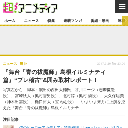
CL
ホーム
ニュース
特集
連載マンガ
番組・動画
連載
ニュース
ニュース一覧
アニメ
特集
ゲーム・アプリ
マンガ
特集一覧
カバー
連載マンガ
2017.9.26 Tue 23:00
ニュース
舞台
映画
音楽
インタビュー
レポート
連載マンガ一覧
連載一覧
番組・動画
『舞台「青の祓魔師」島根イルミナティ
グッズ
イベント
篇』“プレ稽古”&囲み取材レポート！
ラキりす
番組・動画一覧
ラジオ
連載・ブログ
写真左から 脚本・演出の西田大輔氏、才川コージ（志摩廉造
声優
コスプレ
動画
連載・ブログ一覧
コラム
役）、宮崎秋人（奥村雪男役）、北村諒（奥村 燐役）、大久保聡美
舞台
新帝スタ
（神木出雲役）、樋口裕太（宝 ねむ役） いよいよ来月に上演を控
編集部ブログ・お知らせ
えた『舞台「青の祓魔師」島根イルミナテ …
注目記事
「僕のヒーローアカデミア」特別短編「I am a hero too」8月3日