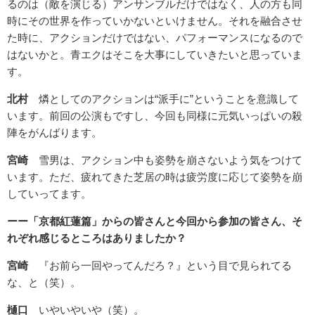
るのは（敵を演じる）アンサンブルだけではなく、人の方も同
時にその世界を作っていかないといけません。それを融合させ
た時に、アクションだけではない、パフォーマンスになるので
はないかと。青エクはそこを大事にしていきたいと思っていま
す。
北村
燐としてのアクションは“派手に”ということを意識して
います。前回の公演もですし、今回も同様に元気いっぱいの殺
陣をがんばります。
宮崎
雪男は、アクション中も姿勢を崩さないよう気をつけて
います。ただ、疲れてきた芝居の時は疲労度に応じて姿勢を崩
していってます。
ーー「京都紅蓮篇」からの皆さんと今回から参加の皆さん、そ
れぞれ感じるところはありましたか？
宮崎
『お前ら一回やってんだろ？』という目で見られてる
な、と（笑）。
樋口
いやいやいや（笑）。